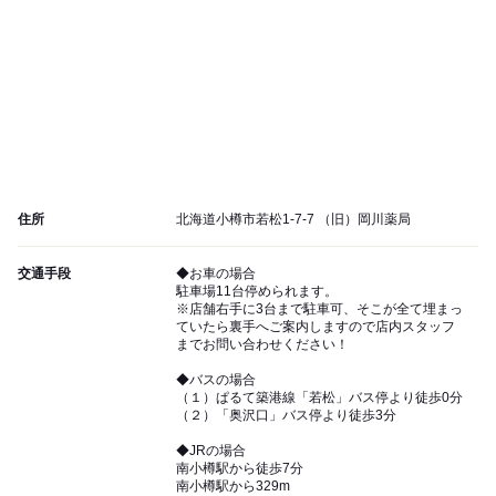
住所
北海道小樽市若松1-7-7 （旧）岡川薬局
交通手段
◆お車の場合
駐車場11台停められます。
※店舗右手に3台まで駐車可、そこが全て埋まっ
ていたら裏手へご案内しますので店内スタッフ
までお問い合わせください！
◆バスの場合
（１）ぱるて築港線「若松」バス停より徒歩0分
（２）「奥沢口」バス停より徒歩3分
◆JRの場合
南小樽駅から徒歩7分
南小樽駅から329m