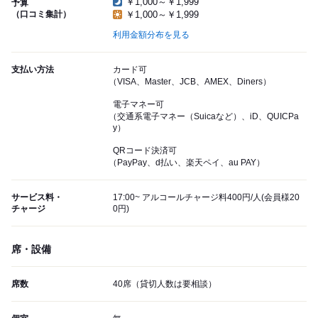
￥1,000～￥1,999
予算
（口コミ集計）
￥1,000～￥1,999
利用金額分布を見る
支払い方法
カード可
（VISA、Master、JCB、AMEX、Diners）
電子マネー可
（交通系電子マネー（Suicaなど）、iD、QUICPa
y）
QRコード決済可
（PayPay、d払い、楽天ペイ、au PAY）
サービス料・
17:00~ アルコールチャージ料400円/人(会員様20
チャージ
0円)
席・設備
席数
40席（貸切人数は要相談）