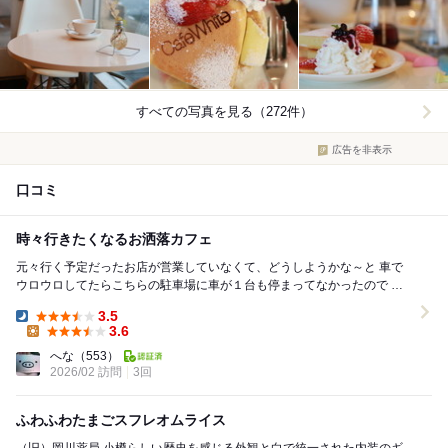
すべての写真を見る（272件）
広告を非表示
口コミ
時々行きたくなるお洒落カフェ
元々行く予定だったお店が営業していなくて、どうしようかな～と 車で
ウロウロしてたらこちらの駐車場に車が１台も停まってなかったので 入
ってみました。 他にお客さん無しの貸し...
3.5
Dinner:
3.6
Lunch:
へな
（553）
2026/02 訪問
3回
ふわふわたまごスフレオムライス