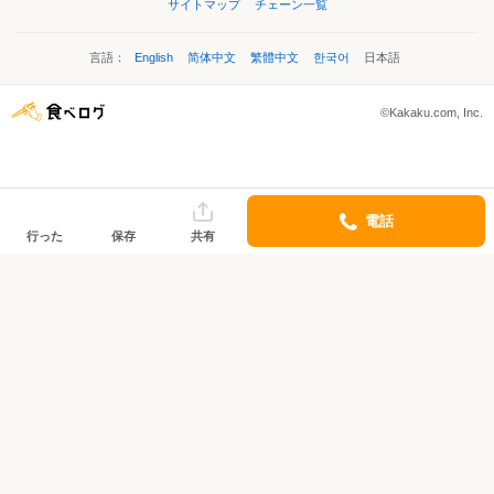
サイトマップ
チェーン一覧
言語：
English
简体中文
繁體中文
한국어
日本語
©Kakaku.com, Inc.
電話
行った
保存
共有