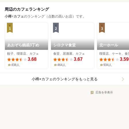
周辺のカフェランキング
小樽
×
カフェ
のランキング（点数の高いお店）です。
1
2
3
あおぞら銭函3丁め
シロクマ食堂
北一ホール
餃子、喫茶店、カフェ
食堂、居酒屋、カフェ
喫茶店、ケーキ、食
3.68
3.67
3.59
438人
464人
934人
小樽×カフェ
のランキングをもっと見る
広告を非表示