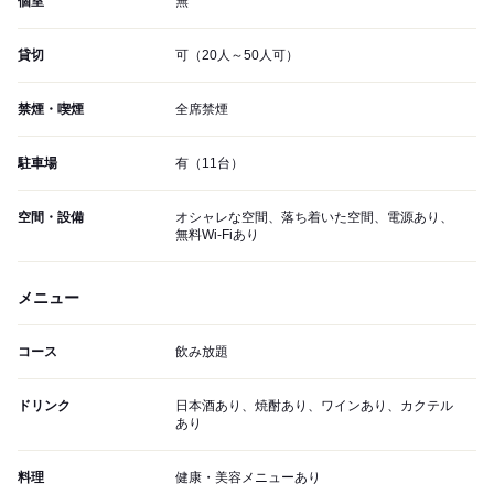
個室
無
貸切
可（20人～50人可）
禁煙・喫煙
全席禁煙
駐車場
有（11台）
空間・設備
オシャレな空間、落ち着いた空間、電源あり、
無料Wi-Fiあり
メニュー
コース
飲み放題
ドリンク
日本酒あり、焼酎あり、ワインあり、カクテル
あり
料理
健康・美容メニューあり