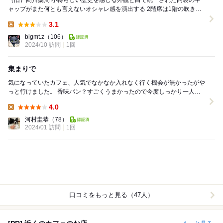
（旧）岡川薬局 小樽らしい歴史を感じる外観と白で統一された内装のギ
ャップがまた何とも言えないオシャレ感を演出する 2階席は1階の吹き抜
けを囲うように回廊状に席が配置されており座...
3.1
Lunch:
bigmt.z
（106）
2024/10 訪問
1回
集まりで
気になっていたカフェ、人気でなかなか入れなく行く機会が無かったがや
っと行けました。 香味パン？すごくうまかったので今度しっかり一人で
堪能しに行きたい。 店舗はなかなか寒...
4.0
Lunch:
河村圭恭
（78）
2024/01 訪問
1回
口コミをもっと見る（47人）