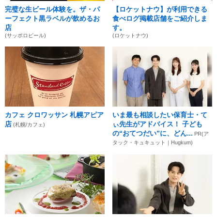
完璧な生ビール体験を。ザ・パ
【ロケットナウ】が利用できる
ーフェクト黒ラベルが飲めるお
食べログ掲載店舗をご紹介しま
店
す。
(サッポロビール)
(ロケットナウ)
カフェ クロワッサン 札幌アピア
いま最も相談したい保育士・て
店
ぃ先生がアドバイス！ 子ども
(札幌/カフェ)
の“おてつだい”に、どん...
PR(ア
タック・キュキュット｜Hugkum)