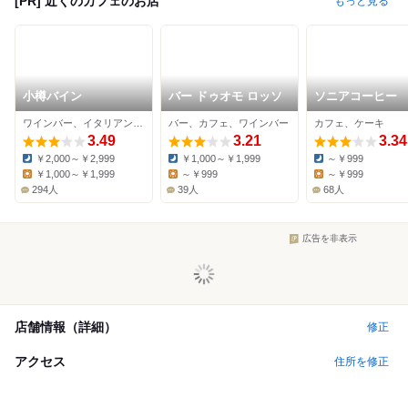
[PR] 近くのカフェのお店
もっと見る
小樽バイン
バー ドゥオモ ロッソ
ソニアコーヒー
ワインバー、イタリアン、カフェ
バー、カフェ、ワインバー
カフェ、ケーキ
3.49
3.21
3.34
￥2,000～￥2,999
￥1,000～￥1,999
～￥999
Dinner:
Dinner:
Dinner:
￥1,000～￥1,999
～￥999
～￥999
Lunch:
Lunch:
Lunch:
294人
39人
68人
広告を非表示
店舗情報（詳細）
修正
アクセス
住所を修正