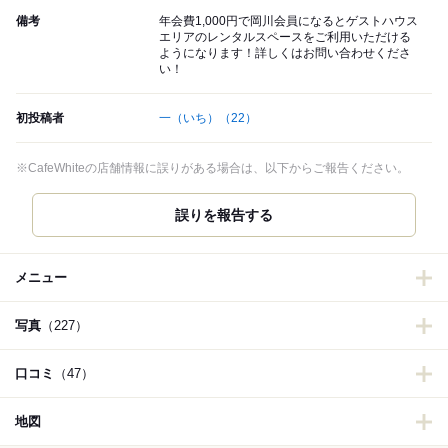
備考
年会費1,000円で岡川会員になるとゲストハウス
エリアのレンタルスペースをご利用いただける
ようになります！詳しくはお問い合わせくださ
い！
初投稿者
一（いち）
（22）
※CafeWhiteの店舗情報に誤りがある場合は、以下からご報告ください。
誤りを報告する
メニュー
写真
（227）
口コミ
（47）
地図