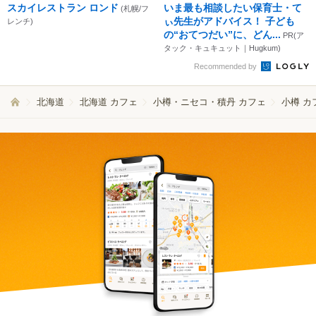
スカイレストラン ロンド
いま最も相談したい保育士・て
(札幌/フ
ぃ先生がアドバイス！ 子ども
レンチ)
の“おてつだい”に、どん...
PR(ア
タック・キュキュット｜Hugkum)
Recommended by
北海道
北海道 カフェ
小樽・ニセコ・積丹 カフェ
小樽 カ