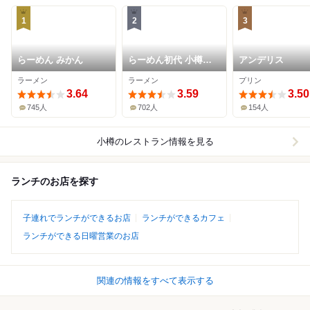
1
2
3
らーめん みかん
らーめん初代 小樽本
アンデリス
店
ラーメン
ラーメン
プリン
3.64
3.59
3.50
745人
702人
154人
小樽
のレストラン情報を見る
ランチのお店を探す
子連れでランチができるお店
ランチができるカフェ
ランチができる日曜営業のお店
関連の情報をすべて表示する