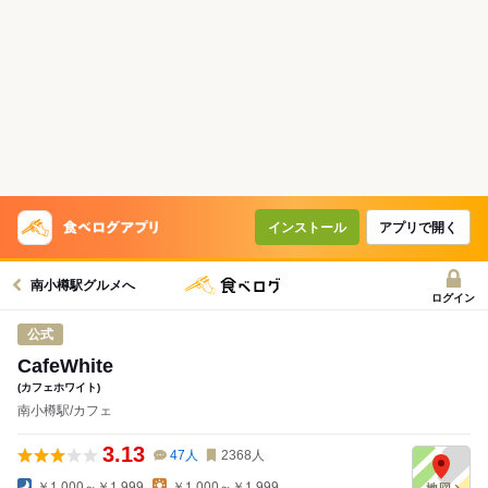
インストール
アプリで開く
南小樽駅グルメへ
ログイン
公式
CafeWhite
(カフェホワイト)
南小樽駅/カフェ
3.13
47
人
2368
人
￥1,000～￥1,999
￥1,000～￥1,999