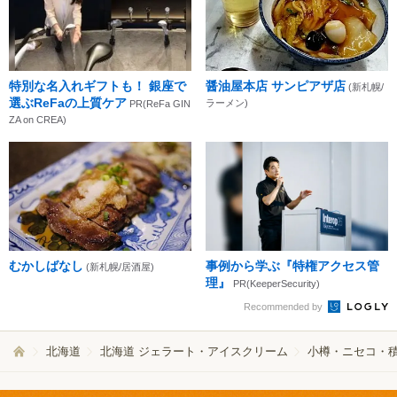
特別な名入れギフトも！ 銀座で
醤油屋本店 サンピアザ店
(新札幌/
選ぶReFaの上質ケア
ラーメン)
PR(ReFa GIN
ZA on CREA)
むかしばなし
事例から学ぶ『特権アクセス管
(新札幌/居酒屋)
理』
PR(KeeperSecurity)
Recommended by
北海道
北海道 ジェラート・アイスクリーム
小樽・ニセコ・積