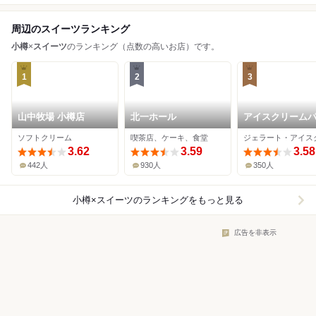
周辺のスイーツランキング
小樽
×
スイーツ
のランキング（点数の高いお店）です。
1
2
3
山中牧場 小樽店
北一ホール
アイスクリーム
ー美園
ソフトクリーム
喫茶店、ケーキ、食堂
3.62
3.59
3.58
442人
930人
350人
小樽×スイーツ
のランキングをもっと見る
広告を非表示