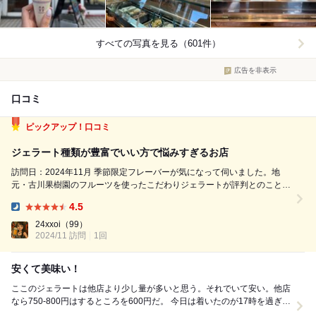
すべての写真を見る（601件）
広告を非表示
口コミ
ピックアップ！口コミ
ジェラート種類が豊富でいい方で悩みすぎるお店
訪問日：2024年11月 季節限定フレーバーが気になって伺いました。地
元・古川果樹園のフルーツを使ったこだわりジェラートが評判とのこと
で、期待して訪問。 ◆アップルパイ シナモンが強すぎず、サクサクのパ
4.5
イ生地が絶妙。まるで本物のアップルパイをそのままジェラートにしたよ
Dinner:
うな完成度で、何度...
24xxoi
（99）
2024/11 訪問
1回
安くて美味い！
ここのジェラートは他店より少し量が多いと思う。それでいて安い。他店
なら750-800円はするところを600円だ。 今日は着いたのが17時を過ぎて
おり、あ〜閉まった。。。と思ったが...