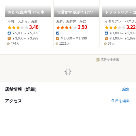
おたる政寿司 ぜん庵
市場食堂 味処たけだ
トラットリア・
ォルテーボレ
寿司、天ぷら、海鮮
海鮮、海鮮丼、かに
イタリアン、パスタ
3.48
3.50
3.22
￥5,000～￥5,999
-
￥1,000～￥1,999
Dinner:
Dinner:
Dinner:
￥3,000～￥3,999
￥1,000～￥1,999
￥1,000～￥1,999
Lunch:
Lunch:
Lunch:
474人
1221人
37人
広告を非表示
店舗情報（詳細）
編集
アクセス
住所を編集