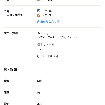
～￥999
予算
（口コミ集計）
～￥999
利用金額分布を見る
支払い方法
カード可
（VISA、Master、JCB、AMEX）
電子マネー可
（iD）
QRコード決済可
席・設備
席数
6席
個室
無
貸切
不可