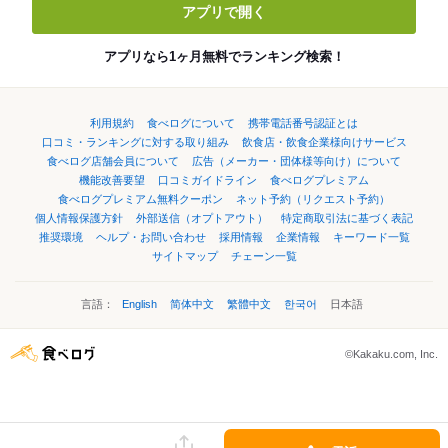
アプリで開く
アプリなら1ヶ月無料でランキング検索！
利用規約
食べログについて
携帯電話番号認証とは
口コミ・ランキングに対する取り組み
飲食店・飲食企業様向けサービス
食べログ店舗会員について
広告（メーカー・団体様等向け）について
機能改善要望
口コミガイドライン
食べログプレミアム
食べログプレミアム無料クーポン
ネット予約（リクエスト予約）
個人情報保護方針
外部送信（オプトアウト）
特定商取引法に基づく表記
推奨環境
ヘルプ・お問い合わせ
採用情報
企業情報
キーワード一覧
サイトマップ
チェーン一覧
言語：
English
简体中文
繁體中文
한국어
日本語
©Kakaku.com, Inc.