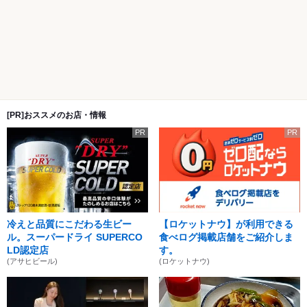
[PR]おススメのお店・情報
PR
PR
冷えと品質にこだわる生ビー
【ロケットナウ】が利用できる
ル。スーパードライ SUPERCO
食べログ掲載店舗をご紹介しま
LD認定店
す。
(アサヒビール)
(ロケットナウ)