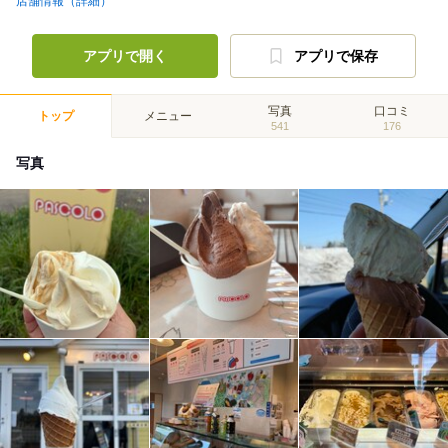
店舗情報（詳細）
アプリで開く
アプリで保存
写真
口コミ
トップ
メニュー
541
176
写真