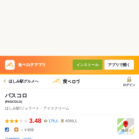
インストール
アプリで開く
ほしみ駅グルメへ
ログイン
パスコロ
(PASCOLO)
ほしみ駅/ジェラート・アイスクリーム
3.48
176
人
4088
人
-
～￥999