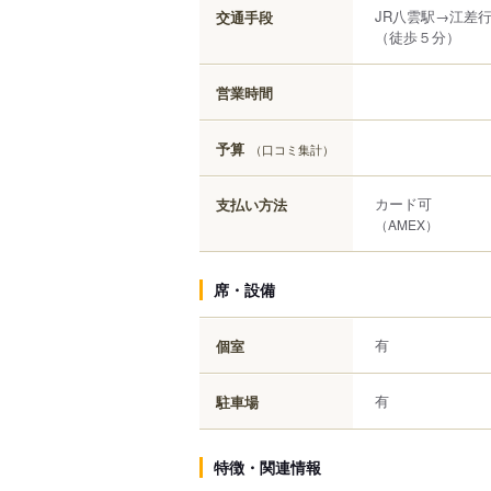
JR八雲駅→江差
交通手段
（徒歩５分）
営業時間
予算
（口コミ集計）
カード可
支払い方法
（AMEX）
席・設備
有
個室
有
駐車場
特徴・関連情報