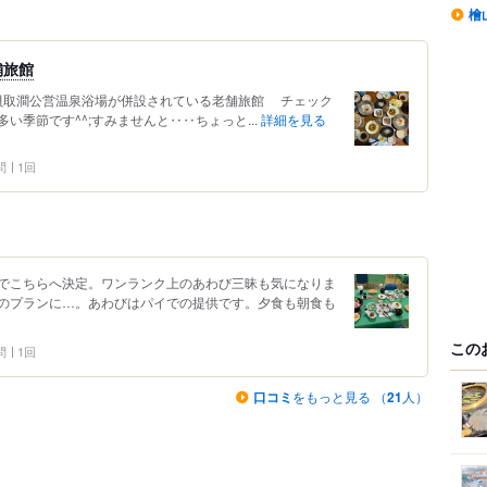
檜
舗旅館
貝取澗公営温泉浴場が併設されている老舗旅館 チェック
い季節です^^;すみませんと‥‥ちょっと...
詳細を見る
問
1回
でこちらへ決定。ワンランク上のあわび三昧も気になりま
のプランに…。あわびはパイでの提供です。夕食も朝食も
この
問
1回
口コミ
をもっと見る （
21
人）