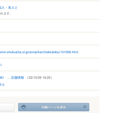
知人・友人と
われます。
umin-shukusha.or.jp/annai/ken/hokkaidou/101006.html
5）
86）
...
店舗情報
（'22/10/29 19:25）
見る
印刷ページを表示