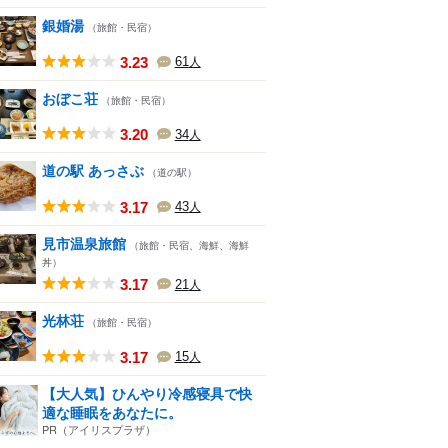
銀婚湯
（旅館・民宿）
3.23
61
人
おぼこ荘
（旅館・民宿）
3.20
34
人
道の駅 あっさぶ
（道の駅）
3.17
43
人
見市温泉旅館
（旅館・民宿、海鮮、海鮮
丼）
3.17
21
人
光林荘
（旅館・民宿）
3.17
15
人
【大人気】ひんやり冷感寝具で快
適な睡眠をあなたに。
PR（アイリスプラザ）