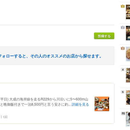
1
2
投稿する
3
フォローすると、その人のオススメのお店から探せます。
4
5
日) 大成の海岸線を走るR229から川沿いに5〜600m山
晩御飯付きで一泊8,500円と言う安さに釣...
詳細を見る
1回