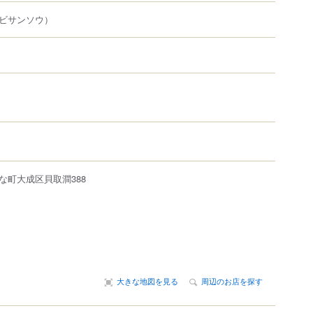
ビサンソウ）
な町
大成区貝取澗
388
大きな地図を見る
周辺のお店を探す