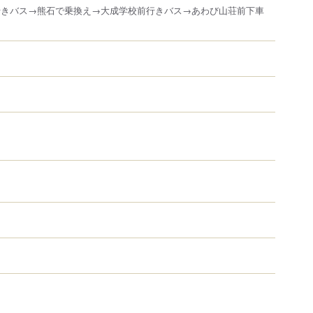
行きバス→熊石で乗換え→大成学校前行きバス→あわび山荘前下車