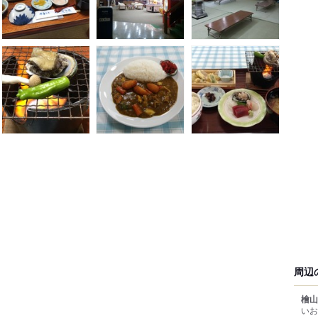
周辺
檜山
いお