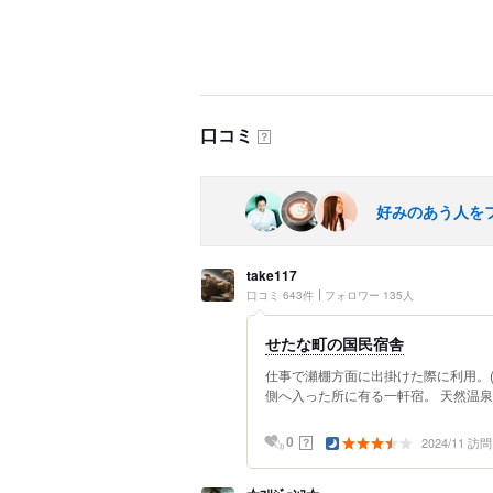
口コミ
？
好みのあう人を
take117
口コミ 643件
フォロワー 135人
せたな町の国民宿舎
仕事で瀬棚方面に出掛けた際に利用。(平
側へ入った所に有る一軒宿。 天然温泉と
2024/11 訪問
？
0