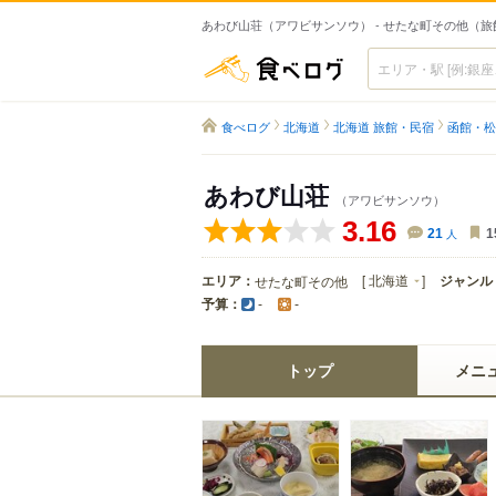
あわび山荘（アワビサンソウ） - せたな町その他（
食べログ
食べログ
北海道
北海道 旅館・民宿
函館・松
あわび山荘
（アワビサンソウ）
3.16
21
人
1
エリア：
[
北海道
]
ジャンル
せたな町その他
予算：
-
-
トップ
メニ