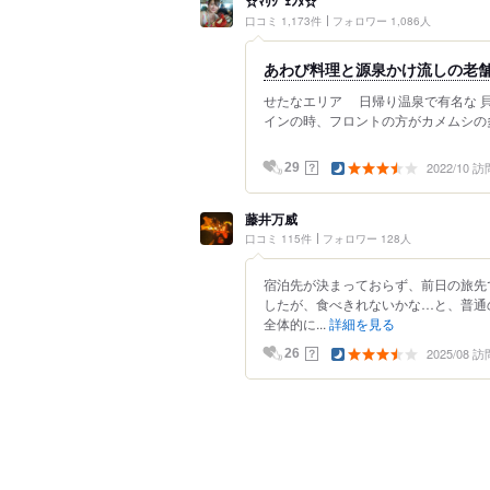
☆ﾏﾘｼﾞｪﾝﾇ☆
口コミ 1,173件
フォロワー 1,086人
あわび料理と源泉かけ流しの老
せたなエリア 日帰り温泉で有名な 
インの時、フロントの方がカメムシの多
2022/10 訪
？
29
藤井万威
口コミ 115件
フォロワー 128人
宿泊先が決まっておらず、前日の旅先
したが、食べきれないかな…と、普通
全体的に...
詳細を見る
2025/08 訪
？
26