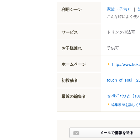
家族・子供と
｜
利用シーン
こんな時によく使
ドリンク持込可
サービス
子供可
お子様連れ
ホームページ
http://www.kok
touch_of_soul
（2
初投稿者
☆ﾏﾘｼﾞｪﾝﾇ☆
（10
最近の編集者
編集履歴を詳しく
メールで情報を送る