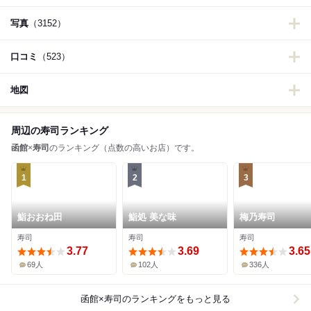
写真
（3152）
口コミ
（523）
地図
周辺の寿司ランキング
函館
×
寿司
のランキング（点数の高いお店）です。
1
2
3
鮨おおね田
鮨処 美な味
梅乃寿司
寿司
寿司
寿司
3.77
3.69
3.65
69人
102人
336人
函館×寿司
のランキングをもっと見る