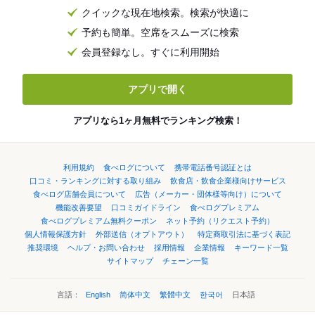
クイックな現在地検索。検索が快適に
予約も簡単。空席をスムーズに検索
会員登録なし。すぐに利用開始
アプリで開く
アプリなら1ヶ月無料でランキング検索！
利用規約
食べログについて
携帯電話番号認証とは
口コミ・ランキングに対する取り組み
飲食店・飲食企業様向けサービス
食べログ店舗会員について
広告（メーカー・団体様等向け）について
機能改善要望
口コミガイドライン
食べログプレミアム
食べログプレミアム無料クーポン
ネット予約（リクエスト予約）
個人情報保護方針
外部送信（オプトアウト）
特定商取引法に基づく表記
推奨環境
ヘルプ・お問い合わせ
採用情報
企業情報
キーワード一覧
サイトマップ
チェーン一覧
言語：
English
简体中文
繁體中文
한국어
日本語