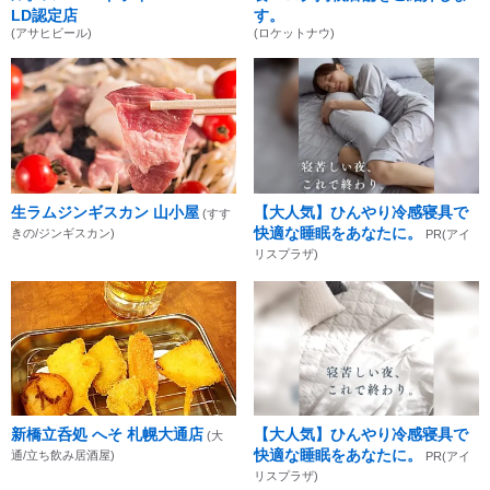
LD認定店
す。
(アサヒビール)
(ロケットナウ)
生ラムジンギスカン 山小屋
【大人気】ひんやり冷感寝具で
(すす
快適な睡眠をあなたに。
きの/ジンギスカン)
PR(アイ
リスプラザ)
新橋立呑処 へそ 札幌大通店
【大人気】ひんやり冷感寝具で
(大
快適な睡眠をあなたに。
通/立ち飲み居酒屋)
PR(アイ
リスプラザ)