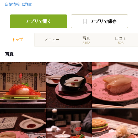
店舗情報（詳細）
アプリで開く
アプリで保存
写真
口コミ
トップ
メニュー
3152
523
写真