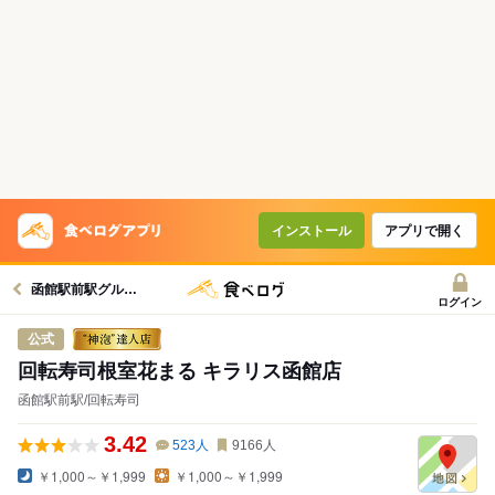
インストール
アプリで開く
函館駅前駅グルメへ
ログイン
公式
回転寿司根室花まる キラリス函館店
函館駅前駅/回転寿司
3.42
523
人
9166
人
￥1,000～￥1,999
￥1,000～￥1,999