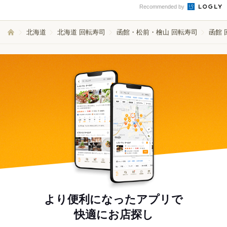
Recommended by
北海道
北海道 回転寿司
函館・松前・檜山 回転寿司
函館 
より便利になったアプリで
快適にお店探し