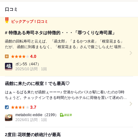
口コミ
ピックアップ！口コミ
# 特徴ある寿司ネタは特徴的・・・「罪つくりな寿司屋」
函館の回転寿司と云えば、 「函太郎」「まるかつ水産」「根室花まる」
だが、 函館に到着まもなく、「根室花まる」さんで腹ごしらえだ 場所は
JR函館駅前、商業ビルキラリスの地下1階だ この寿司ネタは、そこらで
4.0
食べるものと違って、とても特徴的… ・あぶらがれい 根室花まるの名
Lunch:
物。 旬は...
ボン55
（447）
2025/10 訪問
1回
函館に来たのに根室！でも最高♡
はぁ～るばる来たぜ函館ぇーーー♪ 空港からのバスが駅に着いたのが3時
ちょうど。チェックインできる時間だからホテルに荷物を置いて遅めの昼
ごはんをこちらに。。。 函館に来たのに「根...
3.7
Dinner:
metabolic-eddie
（2199）
2026/01 訪問
1回
2度目:花咲蟹の鉄砲汁が最高