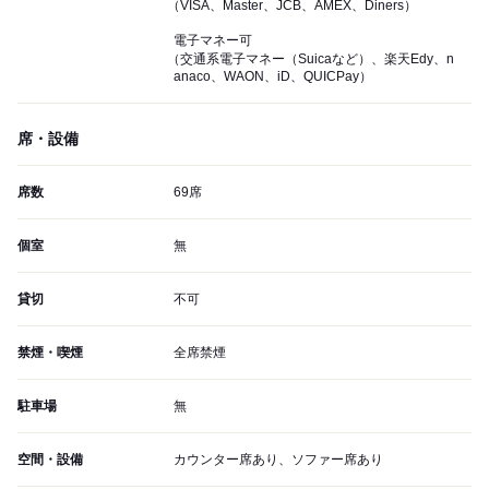
（VISA、Master、JCB、AMEX、Diners）
電子マネー可
（交通系電子マネー（Suicaなど）、楽天Edy、n
anaco、WAON、iD、QUICPay）
席・設備
席数
69席
個室
無
貸切
不可
禁煙・喫煙
全席禁煙
駐車場
無
空間・設備
カウンター席あり、ソファー席あり