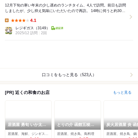
12月下旬の寒い年末の少し遅めのランチタイム、4人で訪問。前日も訪問
しましたが、少し抑え気味にいただいたので再訪。 14時に伺うと約30組
待ち。1時間強で順番が来て入店します。 ...
4.1
Lunch:
レジギガス
（3149）
2025/12 訪問
2回
口コミをもっと見る（523人）
[PR] 近くの和食のお店
もっと見る
居酒屋 勇旬 いか太郎
とりの介 函館五稜郭
炭火居酒屋 炎 函
本店
店
稜郭店
居酒屋、海鮮、ジンギスカン
居酒屋、焼き鳥、鳥料理
居酒屋、焼き鳥、鍋