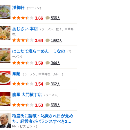
滋養軒
（ラーメン）
3.66
836
人
あじさい 本店
（ラーメン、餃子、中華料
理）
3.64
1992
人
はこだて塩らーめん しなの
（ラ
ーメン）
3.59
944
人
鳳蘭
（ラーメン、中華料理、カレー）
3.54
362
人
龍鳳 大門横丁店
（ラーメン）
3.53
638
人
稲盛氏に論破・叱責され目が覚め
た。経営者がバランスすべき2
つ...
PR（ビズヒント）