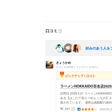
口コミ
？
好みのあう人を
きょうかめ
口コミ 2,355件
フォロワー 9,457人
ピックアップ！口コミ
ラーメンHOKKAIDO百名店20
訪問日 2026.5.21 ラーメンHOKK
ある【はこだて塩らーめん しなの】さん。
賞されています。 場所は函館駅の真向
2026/05
？
607