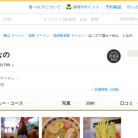
食べログについて
保有Vポイント
予約確認
行っ
・檜山 ラーメン
函館 ラーメン
函館駅前駅 ラーメン
はこだて塩らーめん しなの
なの
21799
人
ラーメン
曜日
店舗情報（詳細）
ュー・コース
写真
口コミ
2328