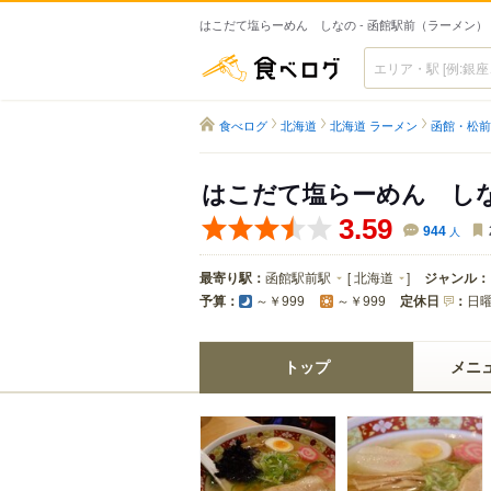
はこだて塩らーめん しなの - 函館駅前（ラーメン）
食べログ
食べログ
北海道
北海道 ラーメン
函館・松前
はこだて塩らーめん し
3.59
944
人
最寄り駅：
函館駅前駅
[
北海道
]
ジャンル：
予算：
定休日
：
日
～￥999
～￥999
トップ
メニ