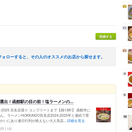
1
2
投稿する
3
フォローすると、その人のオススメのお店から探せます。
4
5
25選出！函館駅の目の前！塩ラーメンの...
AIDO 2025 百名店巡り コンプリートまで【残13軒】 函館市に
ラーメンHOKKAIDO百名店2024.2025年と連続で受
かいにあり連日行列が絶えない大人気店...
詳細を見る
 訪問
1回