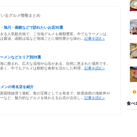
ているグルメ情報まとめ
・旭川・函館などで訪れたいお店30選
きる人気観光地で、ご当地グルメも種類豊富。中でもラーメンは、
は醤油、函館は塩など地域ごとに個性豊かな味わ...
記事を読む»
ーメンなどエリア別29選
海に囲まれ、広大な湿地や山岳がある、自然に恵まれた場所です。
多く、中でもグルメは新鮮な食材を活かした料理...
記事を読む»
ーメンの有名店を紹介
異国情緒漂う港町。食の宝庫としても有名で、鮮度抜群の海鮮丼や
ーなど、魅力的なグルメを味わえるお店が点在し...
記事を読む»
食べ