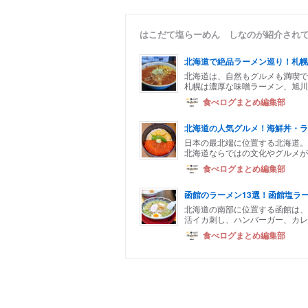
はこだて塩らーめん しなのが紹介され
北海道で絶品ラーメン巡り！札幌
北海道は、自然もグルメも満喫で
札幌は濃厚な味噌ラーメン、旭川
食べログまとめ編集部
北海道の人気グルメ！海鮮丼・ラ
日本の最北端に位置する北海道。
北海道ならではの文化やグルメが
食べログまとめ編集部
函館のラーメン13選！函館塩ラ
北海道の南部に位置する函館は、
活イカ刺し、ハンバーガー、カレ
食べログまとめ編集部