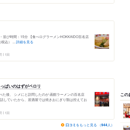
 ・並び時間：15分 【食べログラーメンHOKKAIDO百名店
税込） ...
詳細を見る
問
1回
いっぱいのはずがペロリ
この
べた後、 シメにと訪問したのが 函館ラーメンの百名店
と話していたから、居酒屋では焼きおにぎり類は控えてお
問
1回
口コミ
をもっと見る （
944
人）