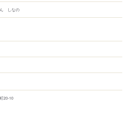
ん しなの
町
20-10