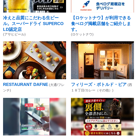
冷えと品質にこだわる生ビー
【ロケットナウ】が利用できる
ル。スーパードライ SUPERCO
食べログ掲載店舗をご紹介しま
LD認定店
す。
(アサヒビール)
(ロケットナウ)
RESTAURANT DAFNE
フィリーズ・ボトルド・ビア
(大通/フレ
(西
ンチ)
１８丁目/カレー（その他）)