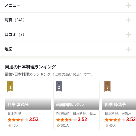
メニュー
写真
（241）
口コミ
（7）
地図
周辺の日本料理ランキング
函館
×
日本料理
のランキング（点数の高いお店）です。
1
2
3
料亭 冨茂登
函館国際ホテル
四季 粋花亭
日本料理
料理旅館、日本料理、鉄板焼き
日本料理、居酒屋
3.53
3.52
3.52
48人
301人
46人