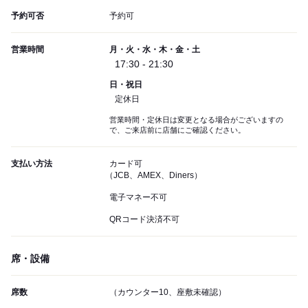
予約可否
予約可
営業時間
月・火・水・木・金・土
17:30 - 21:30
日・祝日
定休日
営業時間・定休日は変更となる場合がございますの
で、ご来店前に店舗にご確認ください。
支払い方法
カード可
（JCB、AMEX、Diners）
電子マネー不可
QRコード決済不可
席・設備
席数
（カウンター10、座敷未確認）