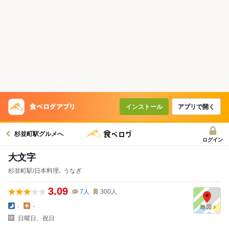
インストール
アプリで開く
杉並町駅グルメへ
ログイン
大文字
杉並町駅/日本料理､ うなぎ
3.09
7
人
300
人
-
-
日曜日、祝日