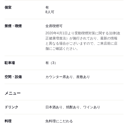
個室
有
8人可
禁煙・喫煙
全席喫煙可
2020年4月1日より受動喫煙対策に関する法律(改
正健康増進法）が施行されており、最新の情報
と異なる場合がございますので、ご来店前に店
舗にご確認ください。
駐車場
有（3）
空間・設備
カウンター席あり、座敷あり
メニュー
ドリンク
日本酒あり、焼酎あり、ワインあり
料理
魚料理にこだわる