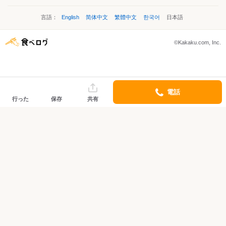
言語：
English
简体中文
繁體中文
한국어
日本語
©Kakaku.com, Inc.
電話
行った
保存
共有