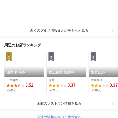
近くのグルメ情報まとめをもっと見る
周辺のお店ランキング
1
2
2
四季 粋花亭
郷土風味 魚来亭
あじたか
日本料理
海鮮
中華料理
3.52
3.37
3.37
46人
72人
78人
函館
のレストラン情報を見る
関連の情報をすべて表示する