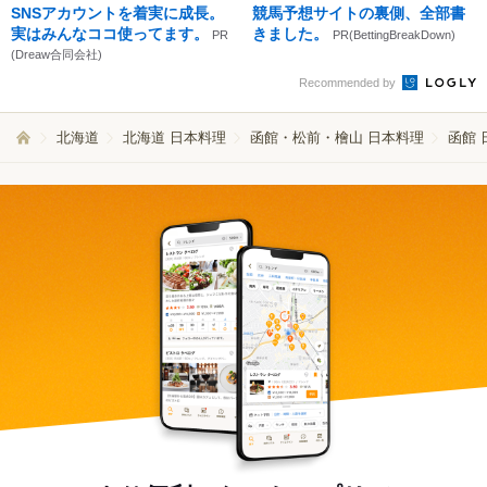
SNSアカウントを着実に成長。
競馬予想サイトの裏側、全部書
実はみんなココ使ってます。
きました。
PR
PR(BettingBreakDown)
(Dreaw合同会社)
Recommended by
北海道
北海道 日本料理
函館・松前・檜山 日本料理
函館 