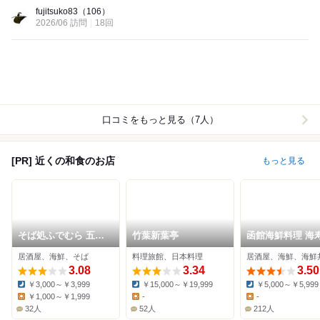
Dinner:
fujitsuko83
（106）
2026/06 訪問
18回
口コミをもっと見る（7人）
[PR] 近くの和食のお店
もっと見る
そば処ふでむら 五稜
竹葉新葉亭
函館海鮮料理 海
郭店
居酒屋、海鮮、そば
料理旅館、日本料理
居酒屋、海鮮、海鮮
3.08
3.34
3.50
￥3,000～￥3,999
￥15,000～￥19,999
￥5,000～￥5,999
Dinner:
Dinner:
Dinner:
￥1,000～￥1,999
-
-
Lunch:
Lunch:
Lunch:
32人
52人
212人