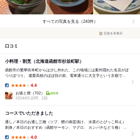
すべての写真を見る（243件）
広告を非表示
口コミ
小料理・割烹（北海道函館市杉並町駅）
函館市の繁華街本町からは少し外れた、この地域には案外隠れた名店がぽ
つりぽつり。 遺愛高校のほぼ目の前、電車通りに大文字という京都です
か？みたいな看板は気になってはいたんだ。 今...
4.4
Dinner:
お猿と狸
（702）
2024/03 訪問
1回
コースでいただきました
通し／本日のお通し三種（ツブ、鰹の南蛮漬け、 水菜のとびっこ和え）
刺身／本日のおすすめ（函館サーモン、マグロ、 カンパチなど５種） 焼
き物／ まながつおの西京焼き、おろし...
4.0