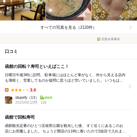
すべての写真を見る（2120件）
広告を非表示
口コミ
函館の回転？寿司といえばここ！
日曜日午後3時に訪問。 駐車場にはほとんど車がなく、外から見える店内
も薄暗く、営業してるのか疑問に思うほど空いていました。 いつもは行
列のため、今回はピーク時間をずらして訪問し...
3.0
Lunch:
stupefy
（13）
2025/08 訪問
1回
函館で回転寿司
函館観光定番のひとつ五稜郭公園を観光した後、 すぐ近くにあるこのお
店にお邪魔しました。 ちょうど開店の11時に着いたので2組目で入れまし
た。 函館の回転寿司は侮れない...