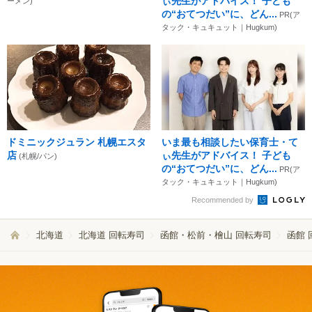
ぃ先生がアドバイス！ 子ども
ーメン)
の“おてつだい”に、どん...
PR(ア
タック・キュキュット｜Hugkum)
ドミニックジュラン 札幌エスタ
いま最も相談したい保育士・て
店
ぃ先生がアドバイス！ 子ども
(札幌/パン)
の“おてつだい”に、どん...
PR(ア
タック・キュキュット｜Hugkum)
Recommended by
北海道
北海道 回転寿司
函館・松前・檜山 回転寿司
函館 