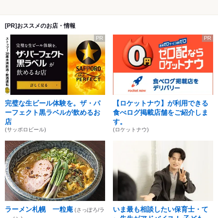
[PR]おススメのお店・情報
PR
PR
完璧な生ビール体験を。ザ・パ
【ロケットナウ】が利用できる
ーフェクト黒ラベルが飲めるお
食べログ掲載店舗をご紹介しま
店
す。
(サッポロビール)
(ロケットナウ)
ラーメン札幌 一粒庵
いま最も相談したい保育士・て
(さっぽろ/ラ