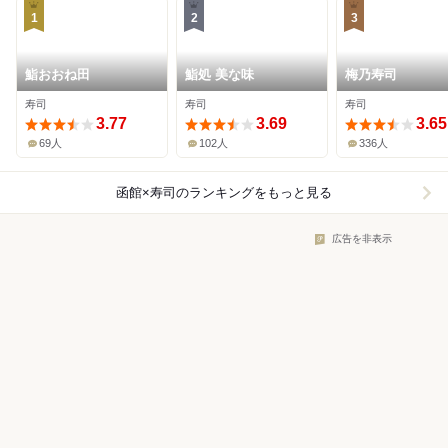
1
2
3
鮨おおね田
鮨処 美な味
梅乃寿司
寿司
寿司
寿司
3.77
3.69
3.65
69人
102人
336人
函館×寿司
のランキングをもっと見る
広告を非表示