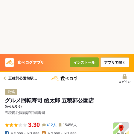
インストール
アプリで開く
五稜郭公園前駅グルメへ
ログイン
公式
グルメ回転寿司 函太郎 五稜郭公園店
(かんたろう)
五稜郭公園前駅/回転寿司
3.30
412
人
15456
人
￥3,000～￥3,999
￥2,000～￥2,999