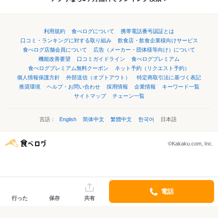
利用規約
食べログについて
携帯電話番号認証とは
口コミ・ランキングに対する取り組み
飲食店・飲食企業様向けサービス
食べログ店舗会員について
広告（メーカー・団体様等向け）について
機能改善要望
口コミガイドライン
食べログプレミアム
食べログプレミアム無料クーポン
ネット予約（リクエスト予約）
個人情報保護方針
外部送信（オプトアウト）
特定商取引法に基づく表記
推奨環境
ヘルプ・お問い合わせ
採用情報
企業情報
キーワード一覧
サイトマップ
チェーン一覧
言語：
English
简体中文
繁體中文
한국어
日本語
©Kakaku.com, Inc.
電話
行った
保存
共有