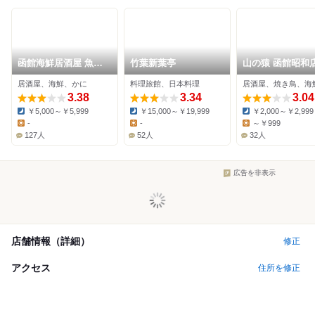
函館海鮮居酒屋 魚ま
竹葉新葉亭
山の猿 函館昭和
さ 五稜郭総本店
居酒屋、海鮮、かに
料理旅館、日本料理
居酒屋、焼き鳥、海
3.38
3.34
3.04
￥5,000～￥5,999
￥15,000～￥19,999
￥2,000～￥2,999
Dinner:
Dinner:
Dinner:
-
-
～￥999
Lunch:
Lunch:
Lunch:
127人
52人
32人
広告を非表示
店舗情報（詳細）
修正
アクセス
住所を修正