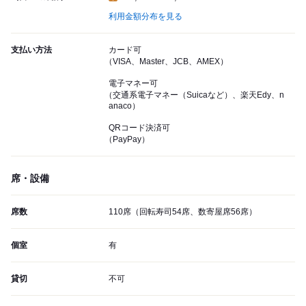
利用金額分布を見る
支払い方法
カード可
（VISA、Master、JCB、AMEX）
電子マネー可
（交通系電子マネー（Suicaなど）、楽天Edy、n
anaco）
QRコード決済可
（PayPay）
席・設備
席数
110席（回転寿司54席、数寄屋席56席）
個室
有
貸切
不可