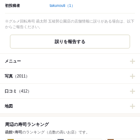
初投稿者
takunouti
（1）
※グルメ回転寿司 函太郎 五稜郭公園店の店舗情報に誤りがある場合は、以下
からご報告ください。
誤りを報告する
メニュー
写真
（2011）
口コミ
（412）
地図
周辺の寿司ランキング
函館
×
寿司
のランキング（点数の高いお店）です。