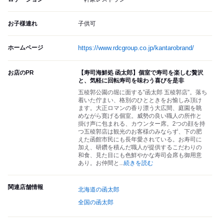
お子様連れ
子供可
ホームページ
https://www.rdcgroup.co.jp/kantarobrand/
お店のPR
【寿司海鮮処 函太郎】個室で寿司を楽しむ贅沢
と、気軽に回転寿司を味わう喜びを是非
五稜郭公園の堀に面する”函太郎 五稜郭店”。落ち
着いた佇まい、格別のひとときをお愉しみ頂け
ます。大正ロマンの香り漂う大広間、庭園を眺
めながら寛げる個室。威勢の良い職人の所作と
掛け声に包まれる、カウンター席。2つの顔を持
つ五稜郭店は観光のお客様のみならず、下の肥
えた函館市民にも長年愛されている。お寿司に
加え、研鑽を積んだ職人が提供するこだわりの
和食、見た目にも色鮮やかな寿司会席も御用意
あり。お仲間と
...
続きを読む
関連店舗情報
北海道の函太郎
全国の函太郎