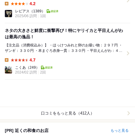
4.2
Lunch:
レピアス
（1389）
2025/06 訪問
1回
ネタの大きさと鮮度に衝撃再び！特にヤリイカと平目えんがわ
は最高の逸品！
【注文品（消費税込み）】 ・ほっけつみれと卵のお吸い物：２９７円 ・
ザンギ：３３０円 ・本まぐろ赤身一貫：３３０円 ・平目えんがわ：４１
８円 ・ほたて一丁：４４０円 ・...
4.7
Lunch:
こくあ
（249）
2024/02 訪問
2回
口コミをもっと見る（412人）
[PR] 近くの和食のお店
もっと見る