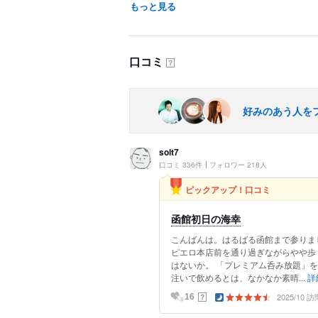
もっと見る
口コミ
？
好みのあう人を
solt7
口コミ 336件
フォロワー 218人
ピックアップ！口コミ
函館初日の海幸
こんばんは。はるばる函館まで参りま
ピエロ本店前を通り過ぎながらやや歩く
はないか。 「プレミアム呑み放題」
注いで飲めるとは、なかなか素晴...
詳
2025/10 訪
？
16