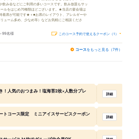
や飲み会などにご利用の多いコースです。飲み放題もサッ
ールをはじめ70種類ほどございます。★当店の宴会場は
同時着席が可能です★＋■お席のレイアウト、アレルギーや
ボリューム多め、少なめ等）などお気軽にご相談くださ
～99名様
このコース予約で使えるクーポン（1）
コース
をもっと見る（7件）
き！人気のおつまみ！塩海苔2枚×人数分プレ
詳細
ートコース限定 ミニアイスサービスクーポン
詳細
スサービス♪1枚でグループ内全員OK