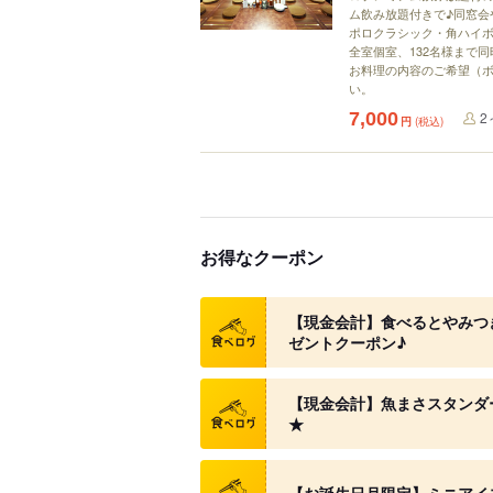
ム飲み放題付きで♪同窓会
ポロクラシック・角ハイボ
全室個室、132名様まで
お料理の内容のご希望（
い。
7,000
2
円
(税込)
お得なクーポン
クーポン
【現金会計】食べるとやみつ
ゼントクーポン♪
クーポン
【現金会計】魚まさスタンダ
★
クーポン
【お誕生日月限定】ミニアイ