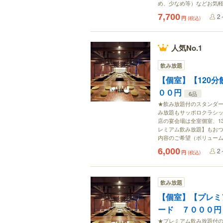
め、少なめ等）などお気
7,700
2
円
(税込)
人気No.1
飲み放題
【個室】【120
００円
6品
★飲み放題付のスタンダ
み放題もサッポロクラシッ
店の宴会場は全室個室、1
レミアム飲み放題】もおつ
内容のご希望（ボリュー
6,000
2
円
(税込)
飲み放題
【個室】【プレミ
ード ７０００円
★プレミアム飲み放題付