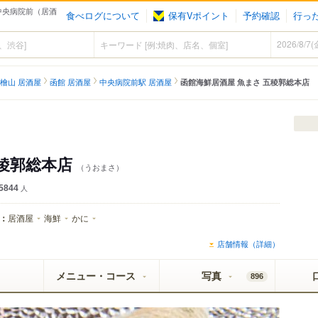
 中央病院前（居酒
食べログについて
保有Vポイント
予約確認
行っ
檜山 居酒屋
函館 居酒屋
中央病院前駅 居酒屋
函館海鮮居酒屋 魚まさ 五稜郭総本店
五稜郭総本店
（うおまさ）
5844
人
：
居酒屋
海鮮
かに
店舗情報（詳細）
メニュー・コース
写真
896