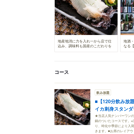
地産地消に力を入れ一から店で仕
地酒
込み、調味料も国産のこだわりを
なる
コース
飲み放題
■【120分飲み放
イカ刺身スタンダ
★当店人気ナンバーワン
鍋のついたコースです。※
り、時化や季節により入
きます。■お席のレイアウ