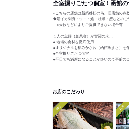
全室掘りごたつ個室！函館の
※こちらの店舗は新築移転の為、旧店舗の点
◆活イカ刺身・ウニ・鮑・牡蠣・蟹などのご
※天候などによりご提供できない場合有
１人の主婦（創業者）が奮闘の末…
● 地場の食材を徹底使用
●オリジナルを積みかさね【函館魚まさ】を
●全室掘りごたつ個室
●平日でも満席になることが多いので事前の
お店のこだわり
料理
料理