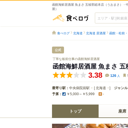
函館海鮮居酒屋 魚まさ 五稜郭総本店（うおまさ） -
屋）
食べログ
食べログ
北海道
北海道 居酒屋
函館・松前・
公式
丁寧な板前仕事の函館海鮮居酒屋
函館海鮮居酒屋 魚まさ 
3.38
126
人
最寄り駅：
中央病院前駅
[
北海道
]
ジャンル
予算：
￥5,000～￥5,999
-
トップ
座席