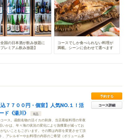
・全国の日本酒が飲み放題に
コースでしか食べられない料理が
【プレミアム飲み放題】
満載。シーンに合わせて選べます
予約する
題込７７００円・個室】人気NO.１！活
コース詳細
ード《湯川》
8品
のコース。函館名物の活イカの刺身、当店看板料理の常夜
活いかは、年々海の状況の変化により漁獲量が減ってお
荷がないこともございます。その際は内容を変更させて頂
ト、アレルギーやお料理の内容のご希望（ボリューム多