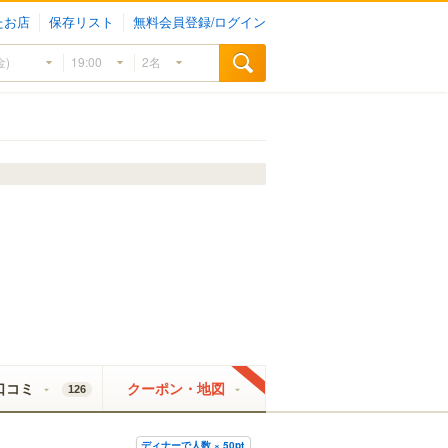
たお店
保存リスト
無料会員登録/ログイン
口コミ
クーポン・地図
126
ディナーで人数 × 50pt