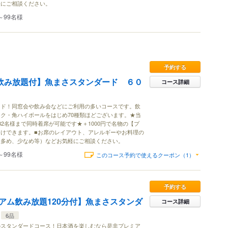
軽にご相談ください。
～99名様
予約する
分飲み放題付】魚まさスタンダード ６０
コース詳細
ード！同窓会や飲み会などにご利用の多いコースです。飲
ク・角ハイボールをはじめ70種類ほどございます。★当
32名様まで同時着席が可能です★＋1000円で名物の【プ
けできます。■お席のレイアウト、アレルギーやお料理の
ム多め、少なめ等）などお気軽にご相談ください。
～99名様
このコース予約で使えるクーポン（1）
予約する
アム飲み放題120分付】魚まさスタンダ
コース詳細
6品
のスタンダードコース！日本酒を楽しむなら是非プレミア