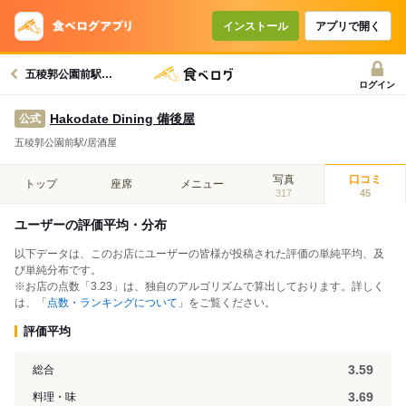
インストール
アプリで開く
五稜郭公園前駅グルメへ
ログイン
Hakodate Dining 備後屋
公式
五稜郭公園前駅/居酒屋
写真
口コミ
トップ
座席
メニュー
317
45
ユーザーの評価平均・分布
以下データは、このお店にユーザーの皆様が投稿された評価の単純平均、及
び単純分布です。
※お店の点数「3.23」は、独自のアルゴリズムで算出しております。詳しく
は、「
点数・ランキングについて
」をご覧ください。
評価平均
3.59
総合
3.69
料理・味