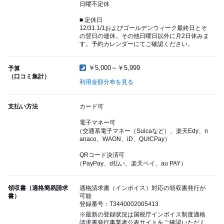
日曜不定休
■ 定休日
12/31.1/1およびゴールデンウィーク最終日とそ
の翌日の連休。その他日曜日以外に月2日休みま
す。予約カレンダーにてご確認ください。
￥5,000～￥5,999
予算
（口コミ集計）
利用金額分布を見る
支払い方法
カード可
電子マネー可
（交通系電子マネー（Suicaなど）、楽天Edy、n
anaco、WAON、iD、QUICPay）
QRコード決済可
（PayPay、d払い、楽天ペイ、au PAY）
領収書（適格簡易請求
適格請求書（インボイス）対応の領収書発行が
書）
可能
登録番号：T3440002005413
※最新の登録状況は国税庁インボイス制度適格
請求書発行事業者公表サイトをご確認いただく