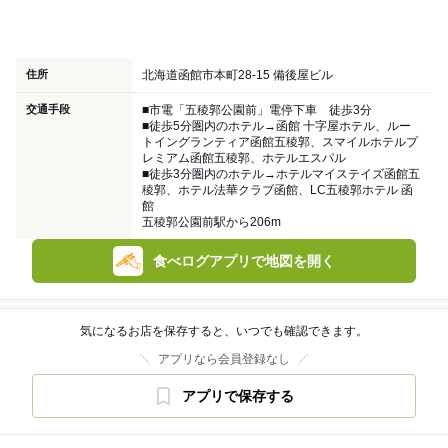
住所
北海道函館市本町28-15 備後屋ビル
交通手段
■市電「五稜郭公園前」電停下車 徒歩3分
■徒歩5分圏内のホテル→函館 十字屋ホテル、ルー
トイングランティア函館五稜郭、スマイルホテルプ
レミアム函館五稜郭、ホテルエスパル
■徒歩3分圏内のホテル→ホテルマイステイズ函館五
稜郭、ホテル法華クラブ函館、LC五稜郭ホテル 函
館
五稜郭公園前駅から206m
食べログアプリで地図を開く
気になるお店を保存すると、いつでも確認できます。
アプリなら会員登録なし
アプリで保存する