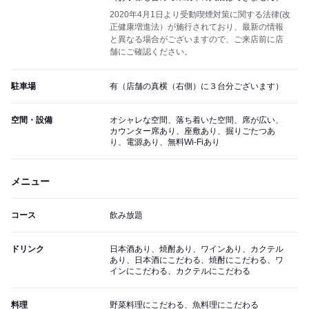
2020年4月1日より受動喫煙対策に関する法律(改
正健康増進法）が施行されており、最新の情報
と異なる場合がございますので、ご来店前に店
舗にご確認ください。
駐車場
有（店舗の真横（右側）に３台分ございます）
空間・設備
オシャレな空間、落ち着いた空間、席が広い、
カウンター席あり、座敷あり、掘りごたつあ
り、電源あり、無料Wi-Fiあり
メニュー
コース
飲み放題
ドリンク
日本酒あり、焼酎あり、ワインあり、カクテル
あり、日本酒にこだわる、焼酎にこだわる、ワ
インにこだわる、カクテルにこだわる
料理
野菜料理にこだわる、魚料理にこだわる