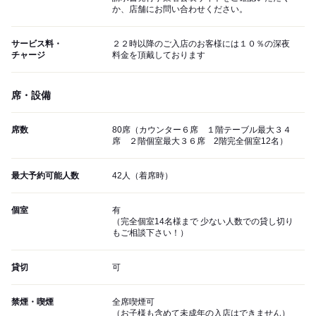
か、店舗にお問い合わせください。
サービス料・
２２時以降のご入店のお客様には１０％の深夜
チャージ
料金を頂戴しております
席・設備
席数
80席（カウンター６席 １階テーブル最大３４
席 ２階個室最大３６席 2階完全個室12名）
最大予約可能人数
42人（着席時）
個室
有
（完全個室14名様まで 少ない人数での貸し切り
もご相談下さい！）
貸切
可
禁煙・喫煙
全席喫煙可
（お子様も含めて未成年の入店はできません）