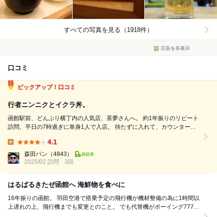
すべての写真を見る（1918件）
広告を非表示
口コミ
ピックアップ！口コミ
行者ニンニクとイクラ丼。
函館駅前、どんぶり横丁内の人気店、茶夢さんへ。 約1年振りのリピート
訪問、平日の7時過ぎに単身1人で入店。 待たずに入れて、カウンター席
へ。 とりあえず生、ぎんだらの煮付けの定食も気になりましたが、気分
4.1
的にイクラが食べたかったので、イクラ丼にしました。 おまけに小皿が
Lunch:
10種類付いて、お値...
森田パン
（4843）
2025/02 訪問
3回
はるばるきたぜ函館へ 海鮮物を食べに
16年振りの函館。 羽田空港で搭乗予定の飛行機が機材整備の為に1時間以
上遅れの上、飛行機までも変更とのこと。 でも代替機がボーイング777と
大型機になったのでゆっくりでした。 ...