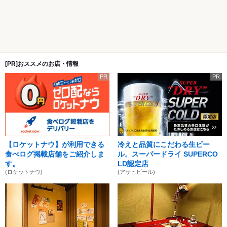
[PR]おススメのお店・情報
PR
PR
【ロケットナウ】が利用できる
冷えと品質にこだわる生ビー
食べログ掲載店舗をご紹介しま
ル。スーパードライ SUPERCO
す。
LD認定店
(ロケットナウ)
(アサヒビール)