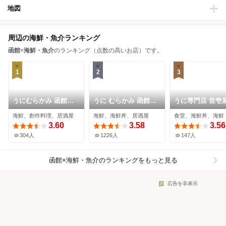
地図
周辺の海鮮・魚介ランキング
函館
×
海鮮・魚介
のランキング（点数の高いお店）です。
1
2
3
うにむらかみ 函館駅
うに むらかみ 函館本
うに専門店 世壱屋
前店
店
館朝市店
海鮮、創作料理、居酒屋
海鮮、海鮮丼、居酒屋
食堂、海鮮丼、海鮮
3.60
3.58
3.56
304人
1226人
147人
函館×海鮮・魚介
のランキングをもっと見る
広告を非表示