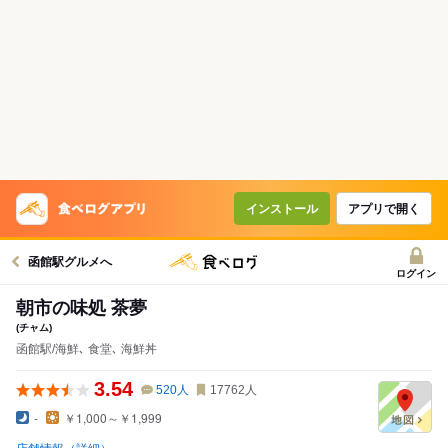
インストール
アプリで開く
函館駅グルメへ
ログイン
朝市の味処 茶夢
(チャム)
函館駅/海鮮､ 食堂､ 海鮮丼
3.54
520
人
17762
人
-
￥1,000～￥1,999