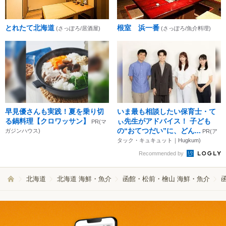
とれたて北海道
根室 浜一番
(さっぽろ/居酒屋)
(さっぽろ/魚介料理)
早見優さんも実践！夏を乗り切
いま最も相談したい保育士・て
る鍋料理【クロワッサン】
ぃ先生がアドバイス！ 子ども
PR(マ
の“おてつだい”に、どん...
ガジンハウス)
PR(ア
タック・キュキュット｜Hugkum)
Recommended by
北海道
北海道 海鮮・魚介
函館・松前・檜山 海鮮・魚介