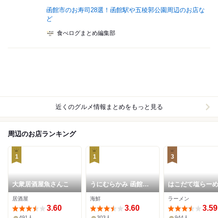
函館市のお寿司28選！函館駅や五稜郭公園周辺のお店な
ど
食べログまとめ編集部
近くのグルメ情報まとめをもっと見る
周辺のお店ランキング
1
1
3
大衆居酒屋魚さんこ
うにむらかみ 函館駅
はこだて塩らー
前店
しなの
居酒屋
海鮮
ラーメン
3.60
3.60
3.59
491人
303人
944人