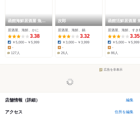
函館海鮮居酒屋 魚ま
次郎
函館活鮮居酒屋 
さ 五稜郭総本店
居酒屋、海鮮、かに
居酒屋、海鮮、鍋
居酒屋、海鮮、すき
3.38
3.32
3.35
￥5,000～￥5,999
￥3,000～￥3,999
￥5,000～￥5,999
Dinner:
Dinner:
Dinner:
-
-
-
Lunch:
Lunch:
Lunch:
127人
26人
86人
広告を非表示
店舗情報（詳細）
編集
アクセス
住所を編集