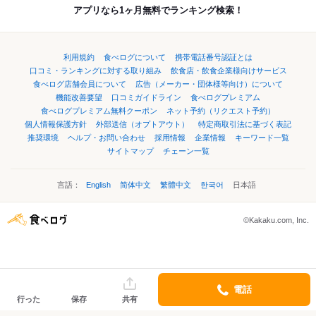
アプリなら1ヶ月無料でランキング検索！
利用規約
食べログについて
携帯電話番号認証とは
口コミ・ランキングに対する取り組み
飲食店・飲食企業様向けサービス
食べログ店舗会員について
広告（メーカー・団体様等向け）について
機能改善要望
口コミガイドライン
食べログプレミアム
食べログプレミアム無料クーポン
ネット予約（リクエスト予約）
個人情報保護方針
外部送信（オプトアウト）
特定商取引法に基づく表記
推奨環境
ヘルプ・お問い合わせ
採用情報
企業情報
キーワード一覧
サイトマップ
チェーン一覧
言語：
English
简体中文
繁體中文
한국어
日本語
©Kakaku.com, Inc.
電話
行った
保存
共有