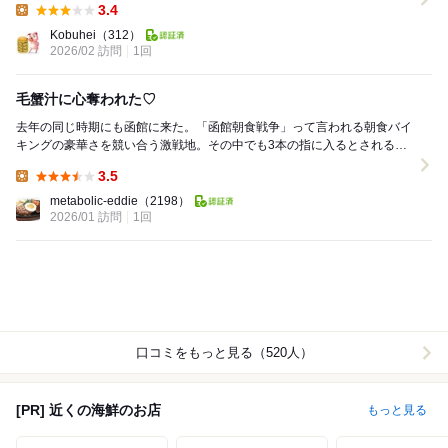
3.4
Lunch:
Kobuhei
（312）
2026/02 訪問
1回
毛蟹汁に心奪われた♡
去年の同じ時期にも函館に来た。「函館朝食戦争」って言われる朝食バイ
キングの豪華さを競い合う激戦地。その中でも3本の指に入るとされるホ
テルに泊まったため当然朝食付き。そのため腹一杯す...
3.5
Lunch:
metabolic-eddie
（2198）
2026/01 訪問
1回
口コミをもっと見る（520人）
[PR] 近くの海鮮のお店
もっと見る