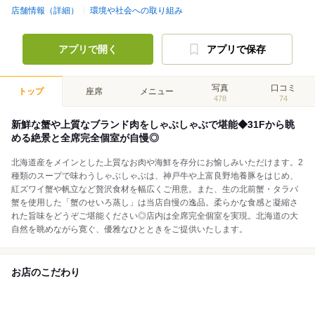
店舗情報（詳細）
環境や社会への取り組み
アプリで開く
アプリで保存
写真
口コミ
トップ
座席
メニュー
478
74
新鮮な蟹や上質なブランド肉をしゃぶしゃぶで堪能◆31Fから眺
める絶景と全席完全個室が自慢◎
北海道産をメインとした上質なお肉や海鮮を存分にお愉しみいただけます。2
種類のスープで味わうしゃぶしゃぶは、神戸牛や上富良野地養豚をはじめ、
紅ズワイ蟹や帆立など贅沢食材を幅広くご用意。また、生の北前蟹・タラバ
蟹を使用した「蟹のせいろ蒸し」は当店自慢の逸品。柔らかな食感と凝縮さ
れた旨味をどうぞご堪能ください◎店内は全席完全個室を実現。北海道の大
自然を眺めながら寛ぐ、優雅なひとときをご提供いたします。
お店のこだわり