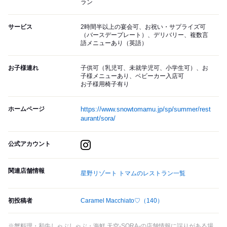
ラン
サービス
2時間半以上の宴会可、お祝い・サプライズ可
（バースデープレート）、デリバリー、複数言
語メニューあり（英語）
お子様連れ
子供可（乳児可、未就学児可、小学生可）、お
子様メニューあり、ベビーカー入店可
お子様用椅子有り
ホームページ
https://www.snowtomamu.jp/sp/summer/rest
aurant/sora/
公式アカウント
関連店舗情報
星野リゾート トマムのレストラン一覧
初投稿者
Caramel Macchiato♡
（140）
※蟹料理・和牛しゃぶしゃぶ・海鮮 天空-SORA-の店舗情報に誤りがある場