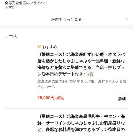
全席完全個室のプライベー
ト空間
座席をもっと見る
コース
おすすめ
《蟹膳コース》北海道産紅ずわい蟹・本タラバ
蟹を活かしたしゃぶしゃぶや一品料理・新鮮な
海鮮などを贅沢に堪能できる、当店一押しプラ
ン◎本日のデザート付き♪
7品
北海道産の紅ずわい蟹や本タラバ蟹、海鮮を味わえる贅
沢なコース
25,000
円
(税込)
詳細
《星膳コース》北海道産黒毛和牛・牛タン・海
鮮・サーロインのしゃぶしゃぶにお刺身盛りな
ど、多彩なお料理を満喫できるプラン◎本日の