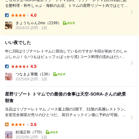
こちら天空-SORA-星野リゾートトマム内、リゾナーレトマムの31階にあ
る蟹料理・和牛しゃぶ・海鮮のお店、トマムの星野リゾート内ではとても
人気のお店で、1ヶ月前にコースを予約して訪ねました✨✨ 31階から見る
4.0
景色は絶景✨ですが私達の予約したのは残念ながら夜。リゾート内の高層
Dinner:
タワーがリゾナーレとザ・...
きょうちゃん2mo
（2199）
2024/10 訪問
1回
いい夜でした
年に2回はリゾナーレトマムに宿泊しているのですが 今回が初めてのしゃ
ぶしゃぶ！ (いつもはビュッフェばっかり笑) コース料理の流れはだいた
いどこのお店も一緒だな〜と思って...
4.5
Dinner:
つなまよ軍艦
（136）
2025/09 訪問
1回
星野リゾート トマムでの最後の食事は天空-SORA-さんの絶景
朝食
当店はリゾナーレトマム ノース最上階の1階下、31階の高層レストラン。
全室完全個室が売りのひとつだ。 前日チェックイン後に予約が可能。 可
能であり必須ではないのだが、チェッ...
3.6
Lunch:
杉浦正和
（770）
2025/06 訪問
1回