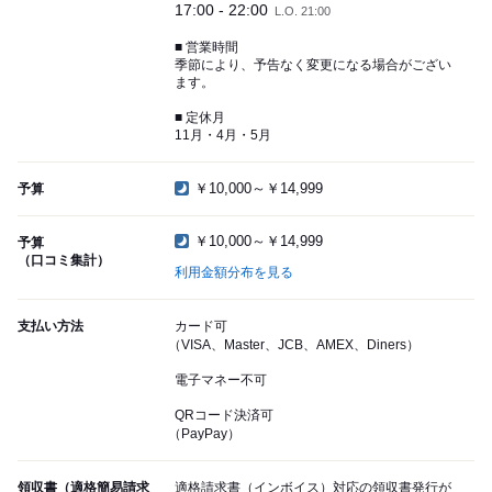
17:00 - 22:00
L.O. 21:00
■ 営業時間
季節により、予告なく変更になる場合がござい
ます。
■ 定休月
11月・4月・5月
￥10,000～￥14,999
予算
￥10,000～￥14,999
予算
（口コミ集計）
利用金額分布を見る
支払い方法
カード可
（VISA、Master、JCB、AMEX、Diners）
電子マネー不可
QRコード決済可
（PayPay）
領収書（適格簡易請求
適格請求書（インボイス）対応の領収書発行が