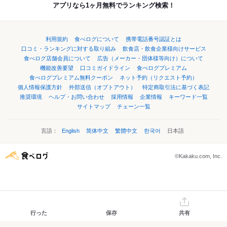
アプリなら1ヶ月無料でランキング検索！
利用規約
食べログについて
携帯電話番号認証とは
口コミ・ランキングに対する取り組み
飲食店・飲食企業様向けサービス
食べログ店舗会員について
広告（メーカー・団体様等向け）について
機能改善要望
口コミガイドライン
食べログプレミアム
食べログプレミアム無料クーポン
ネット予約（リクエスト予約）
個人情報保護方針
外部送信（オプトアウト）
特定商取引法に基づく表記
推奨環境
ヘルプ・お問い合わせ
採用情報
企業情報
キーワード一覧
サイトマップ
チェーン一覧
言語：
English
简体中文
繁體中文
한국어
日本語
©Kakaku.com, Inc.
行った
保存
共有