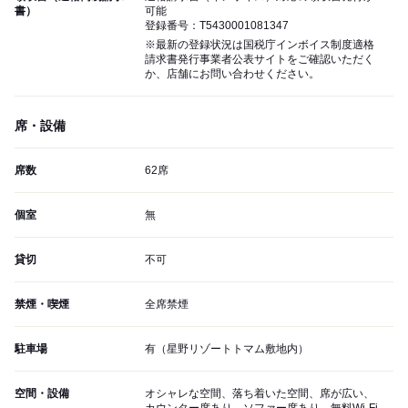
書）
可能
登録番号：T5430001081347
※最新の登録状況は国税庁インボイス制度適格
請求書発行事業者公表サイトをご確認いただく
か、店舗にお問い合わせください。
席・設備
席数
62席
個室
無
貸切
不可
禁煙・喫煙
全席禁煙
駐車場
有（星野リゾートトマム敷地内）
空間・設備
オシャレな空間、落ち着いた空間、席が広い、