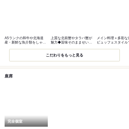
A5ランクの和牛や北海道
上質な北前蟹やタラバ蟹が
メイン料理＋多彩な
産・新鮮な魚介類をしゃぶ
魅力◆旨味そのまませいろ
ビュッフェスタイル
しゃぶで堪能
蒸しで満喫
める朝食◎
こだわりをもっと見る
座席
完全個室