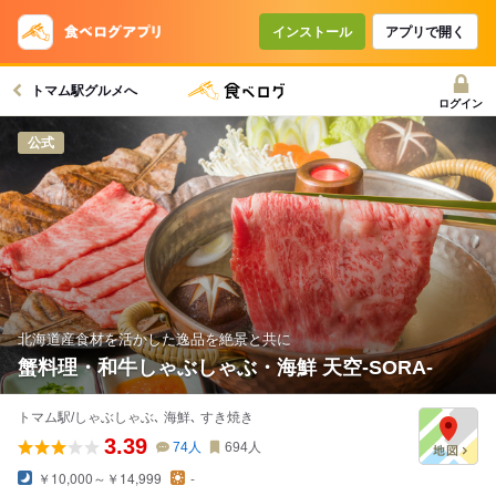
インストール
アプリで開く
トマム駅グルメへ
ログイン
公式
北海道産食材を活かした逸品を絶景と共に
蟹料理・和牛しゃぶしゃぶ・海鮮 天空-SORA-
トマム駅/しゃぶしゃぶ､ 海鮮､ すき焼き
3.39
74
人
694
人
￥10,000～￥14,999
-