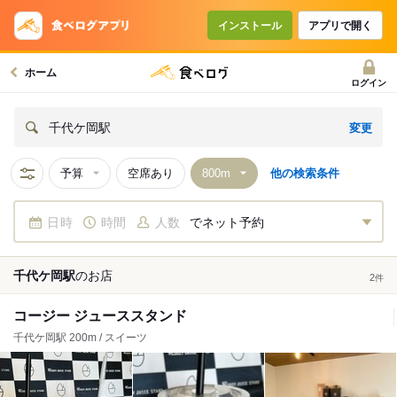
インストール
アプリで開く
ホーム
ログイン
変更
千代ケ岡駅
予算
空席あり
他の検索条件
日時
時間
人数
でネット予約
千代ケ岡駅
の
お店
2
件
コージー ジューススタンド
千代ケ岡駅 200m / スイーツ