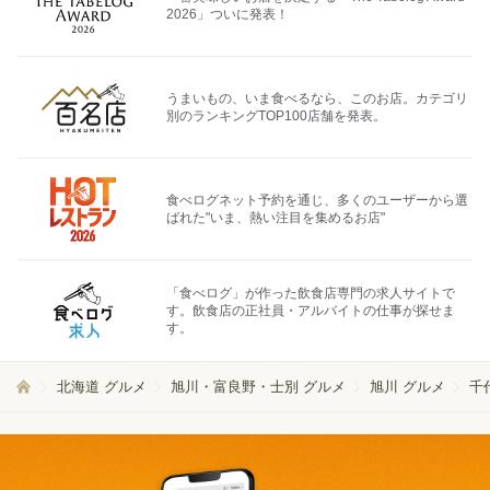
2026」ついに発表！
うまいもの、いま食べるなら、このお店。カテゴリ
別のランキングTOP100店舗を発表。
食べログネット予約を通じ、多くのユーザーから選
ばれた"いま、熱い注目を集めるお店"
「食べログ」が作った飲食店専門の求人サイトで
す。飲食店の正社員・アルバイトの仕事が探せま
す。
北海道 グルメ
旭川・富良野・士別 グルメ
旭川 グルメ
千