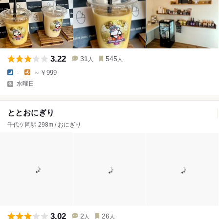
3.22
31
545
人
人
-
～￥999
水曜日
ととおにぎり
千代ケ岡駅 298m / おにぎり
3.02
2
26
人
人