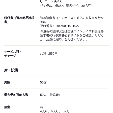
QRコード決済可
（PayPay、d払い、楽天ペイ、au PAY）
領収書（適格簡易請求
適格請求書（インボイス）対応の領収書発行が
書）
可能
登録番号：T8450001011027
※最新の登録状況は国税庁インボイス制度適格
請求書発行事業者公表サイトをご確認いただく
か、店舗にお問い合わせください。
サービス料・
お通し550円
チャージ
席・設備
席数
50席
最大予約可能人数
50人（着席時）
個室
有
4人可、6人可、8人可