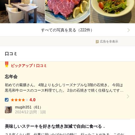
すべての写真を見る（222件）
広告を非表示
口コミ
ピックアップ！口コミ
忘年会
初めての菊膳さん。 4階よりも少しリーズナブルな3階の石焼き。 今回は
黒毛和牛ロースのコース料理でした。 2台の石焼きで焼く仕様なんです
が…ちょっとメインがくるのが遅すぎかも。 予約した時間からお肉を切
4.0
ったのか30分以上飲み物とサラダのみ… コースで予約したよね？ もしか
Dinner:
して全員...
mugih351
（61）
2024/12 訪問
1回
美味しいステーキを好きな焼き加減で自由に食べる．
２５年くらい前，仕事に就いたばかりの時に，行ったことがある．このお