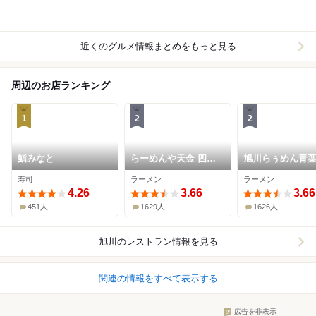
近くのグルメ情報まとめをもっと見る
周辺のお店ランキング
1
2
2
鮨みなと
らーめんや天金 四条
旭川らぅめん青葉
店
店
寿司
ラーメン
ラーメン
4.26
3.66
3.66
451人
1629人
1626人
旭川
のレストラン情報を見る
関連の情報をすべて表示する
広告を非表示