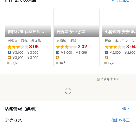
もっと見る
創作和風 個室居酒屋
居酒屋 かつぎ屋
七輪焼肉 安安 旭
萬屋 旭川店
広店
居酒屋、海鮮、焼き鳥
居酒屋、海鮮
3.08
3.32
3.04
￥3,000～￥3,999
￥3,000～￥3,999
￥2,000～￥2,999
Dinner:
Dinner:
Dinner:
￥3,000～￥3,999
-
-
Lunch:
Lunch:
Lunch:
24人
40人
17人
広告を非表示
店舗情報（詳細）
修正
アクセス
住所を修正