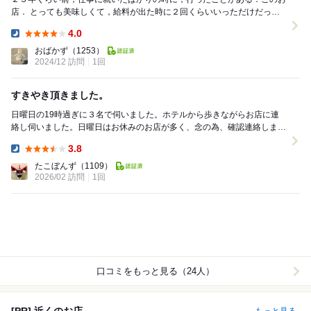
店． とっても美味しくて，給料が出た時に２回くらいいっただけだっ
た． 今度，旭川に大事なお客様が来る．肉を...
4.0
Dinner:
おばかず
（1253）
2024/12 訪問
1回
すきやき頂きました。
日曜日の19時過ぎに３名で伺いました。ホテルから歩きながらお店に連
絡し伺いました。日曜日はお休みのお店が多く、念の為、確認連絡しまし
た。当然、菊膳さんは日曜日も営業しておりました。...
3.8
Dinner:
たこぼんず
（1109）
2026/02 訪問
1回
口コミをもっと見る（24人）
[PR] 近くのお店