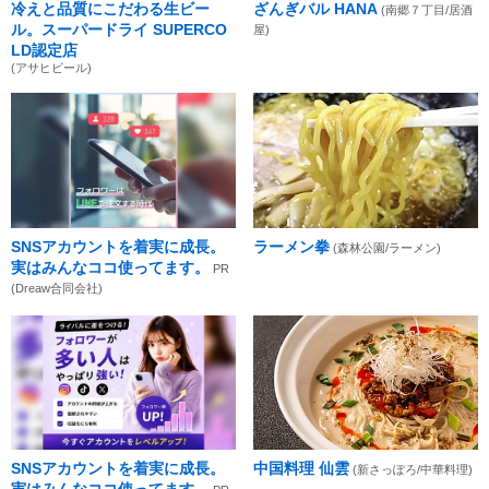
冷えと品質にこだわる生ビー
ざんぎバル HANA
(南郷７丁目/居酒
ル。スーパードライ SUPERCO
屋)
LD認定店
(アサヒビール)
SNSアカウントを着実に成長。
ラーメン拳
(森林公園/ラーメン)
実はみんなココ使ってます。
PR
(Dreaw合同会社)
SNSアカウントを着実に成長。
中国料理 仙雲
(新さっぽろ/中華料理)