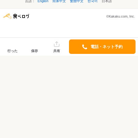
言語：
English
简体中文
繁體中文
한국어
日本語
©Kakaku.com, Inc.
電話・ネット予約
行った
保存
共有