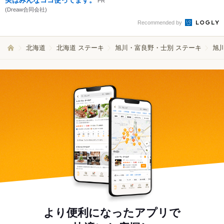
実はみんなココ使ってます。
PR
(Dreaw合同会社)
Recommended by
北海道
北海道 ステーキ
旭川・富良野・士別 ステーキ
旭
より便利になったアプリで