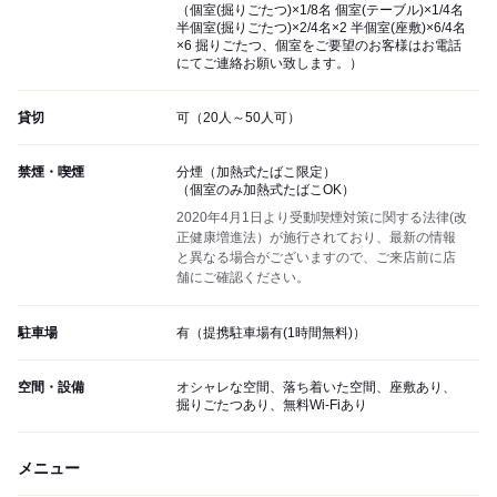
（個室(掘りごたつ)×1/8名 個室(テーブル)×1/4名
半個室(掘りごたつ)×2/4名×2 半個室(座敷)×6/4名
×6 掘りごたつ、個室をご要望のお客様はお電話
にてご連絡お願い致します。）
貸切
可（20人～50人可）
禁煙・喫煙
分煙（加熱式たばこ限定）
（個室のみ加熱式たばこOK）
2020年4月1日より受動喫煙対策に関する法律(改
正健康増進法）が施行されており、最新の情報
と異なる場合がございますので、ご来店前に店
舗にご確認ください。
駐車場
有（提携駐車場有(1時間無料)）
空間・設備
オシャレな空間、落ち着いた空間、座敷あり、
掘りごたつあり、無料Wi-Fiあり
メニュー