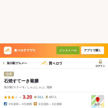
コースで使えるクーポン
戻る
クーポンを利用せず予約する
インストール
アプリで開く
旭川駅グルメへ
ログイン
公式
石焼すてーき菊膳
旭川駅/ステーキ､ しゃぶしゃぶ､ 海鮮
3.20
24
人
497
人
￥5,000～￥5,999
￥2,000～￥2,999