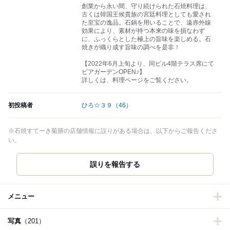
創業から永い間、守り続けられた石焼料理は、
古くは韓国王候貴族の宮廷料理としても愛され
た至宝の逸品。石鍋を用いることで、遠赤外線
効果により、素材が持つ本来の味を損なわず
に、ふっくらとした極上の旨味を楽しめる。石
焼きが織り成す旨味の調べを是非！
【2022年6月上旬より、同ビル4階テラス席にて
ビアガーデンOPEN♪】
詳しくは、料理ページをご覧ください。
初投稿者
ひろ☆３９
（46）
※石焼すてーき菊膳の店舗情報に誤りがある場合は、以下からご報告くださ
い。
誤りを報告する
メニュー
写真
（201）