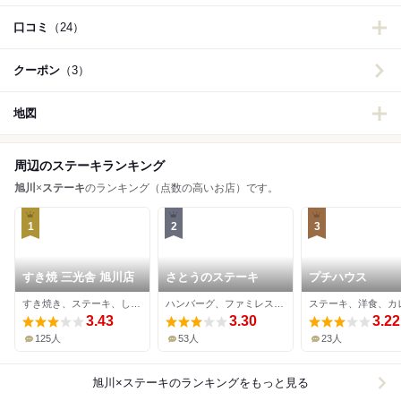
口コミ
（24）
クーポン
（3）
地図
周辺のステーキランキング
旭川
×
ステーキ
のランキング（点数の高いお店）です。
1
2
3
すき焼 三光舎 旭川店
さとうのステーキ
プチハウス
すき焼き、ステーキ、しゃぶしゃぶ
ハンバーグ、ファミレス、ステーキ
ステーキ、洋食、カ
3.43
3.30
3.22
125人
53人
23人
旭川×ステーキ
のランキングをもっと見る