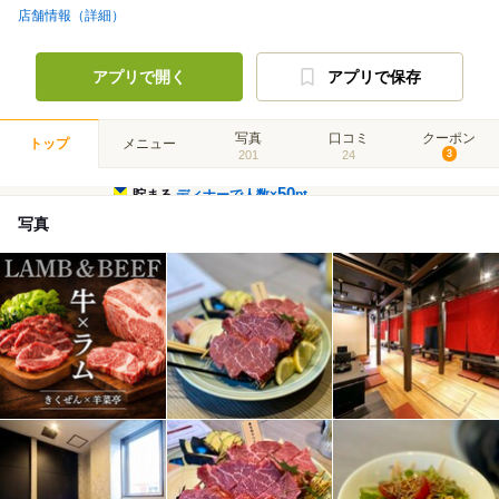
店舗情報（詳細）
アプリで開く
アプリで保存
写真
口コミ
クーポン
トップ
メニュー
201
24
3
50
貯まる
ディナーで人数×
pt
写真