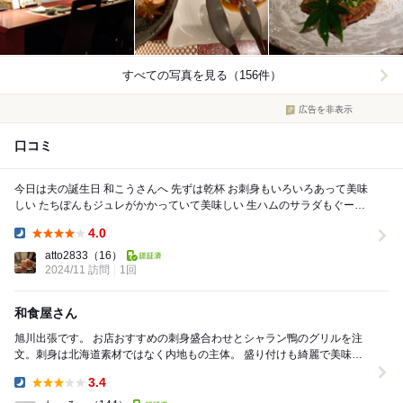
すべての写真を見る（156件）
広告を非表示
口コミ
今日は夫の誕生日 和こうさんへ 先ずは乾杯 お刺身もいろいろあって美味
しい たちぽんもジュレがかかっていて美味しい 生ハムのサラダもぐーっ
げそあげも大海老の天ぷらも大...
4.0
Dinner:
atto2833
（16）
2024/11 訪問
1回
和食屋さん
旭川出張です。 お店おすすめの刺身盛合わせとシャラン鴨のグリルを注
文。刺身は北海道素材ではなく内地もの主体。 盛り付けも綺麗で美味し
かったです。 鴨は珍しいなと思い頼みました...
3.4
Dinner: