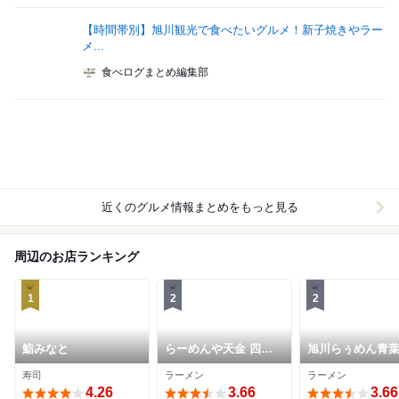
【時間帯別】旭川観光で食べたいグルメ！新子焼きやラー
メ...
食べログまとめ編集部
近くのグルメ情報まとめをもっと見る
周辺のお店ランキング
1
2
2
鮨みなと
らーめんや天金 四条
旭川らぅめん青葉
店
店
寿司
ラーメン
ラーメン
4.26
3.66
3.66