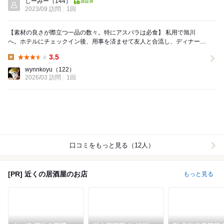
しーみー
（144）
2023/09 訪問
1回
【素材の良さが際立つ一品の数々。特にアスパラは必食】 私用で旭川
へ。ホテルにチェックイン後、用事を済ませて友人と合流し、ディナーに
選んだのが「居酒屋WAKO」さん。 ま...
3.5
Lunch:
wynnkoyu
（122）
2026/03 訪問
1回
口コミをもっと見る（12人）
[PR] 近くの居酒屋のお店
もっと見る