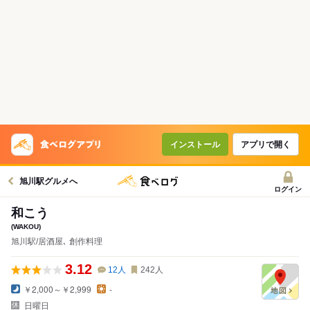
インストール
アプリで開く
旭川駅グルメへ
ログイン
和こう
(WAKOU)
旭川駅/居酒屋､ 創作料理
3.12
12
人
242
人
￥2,000～￥2,999
-
日曜日