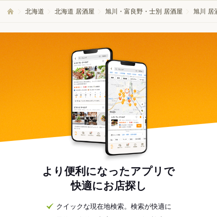
北海道
北海道 居酒屋
旭川・富良野・士別 居酒屋
旭川 居
より便利になったアプリで
快適にお店探し
クイックな現在地検索。検索が快適に