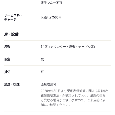
電子マネー不可
サービス料・
お通し@500円
チャージ
席・設備
席数
34席（カウンター・座敷・テーブル席）
個室
無
貸切
可
禁煙・喫煙
全席喫煙可
2020年4月1日より受動喫煙対策に関する法律(改
正健康増進法）が施行されており、最新の情報
と異なる場合がございますので、ご来店前に店
舗にご確認ください。