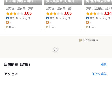
山の猿 買物公園通り
炭火居酒屋 炎 旭川買
髭 北海道居酒屋 
店
物公園通店
処
居酒屋、焼き鳥、海鮮
居酒屋、焼き鳥、鍋
海鮮、居酒屋、焼き
3.05
3.05
3.14
￥2,000～￥2,999
￥2,000～￥2,999
￥2,000～￥2,999
Dinner:
Dinner:
Dinner:
-
-
-
Lunch:
Lunch:
Lunch:
38人
47人
37人
広告を非表示
店舗情報（詳細）
編集
アクセス
住所を編集