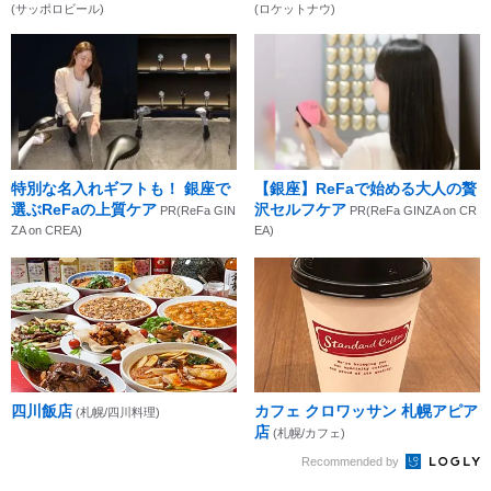
(サッポロビール)
(ロケットナウ)
特別な名入れギフトも！ 銀座で
【銀座】ReFaで始める大人の贅
選ぶReFaの上質ケア
沢セルフケア
PR(ReFa GIN
PR(ReFa GINZA on CR
ZA on CREA)
EA)
四川飯店
カフェ クロワッサン 札幌アピア
(札幌/四川料理)
店
(札幌/カフェ)
Recommended by