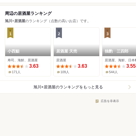
周辺の居酒屋ランキング
旭川
×
居酒屋
のランキング（点数の高いお店）です。
1
2
3
小西鮨
居酒屋 天売
独酌 三四郎
寿司、海鮮、居酒屋
居酒屋
居酒屋、海鮮、日本
3.63
3.63
3.55
171人
109人
544人
旭川×居酒屋
のランキングをもっと見る
広告を非表示