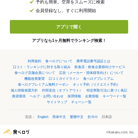
予約も簡単。空席をスムーズに検索
会員登録なし。すぐに利用開始
アプリで開く
アプリなら1ヶ月無料でランキング検索！
利用規約
食べログについて
携帯電話番号認証とは
口コミ・ランキングに対する取り組み
飲食店・飲食企業様向けサービス
食べログ店舗会員について
広告（メーカー・団体様等向け）について
機能改善要望
口コミガイドライン
食べログプレミアム
食べログプレミアム無料クーポン
ネット予約（リクエスト予約）
個人情報保護方針
外部送信（オプトアウト）
特定商取引法に基づく表記
推奨環境
ヘルプ・お問い合わせ
採用情報
企業情報
キーワード一覧
サイトマップ
チェーン一覧
言語：
English
简体中文
繁體中文
한국어
日本語
©Kakaku.com, Inc.