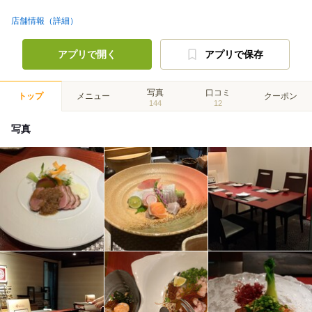
店舗情報（詳細）
アプリで開く
アプリで保存
写真
口コミ
トップ
メニュー
クーポン
144
12
写真