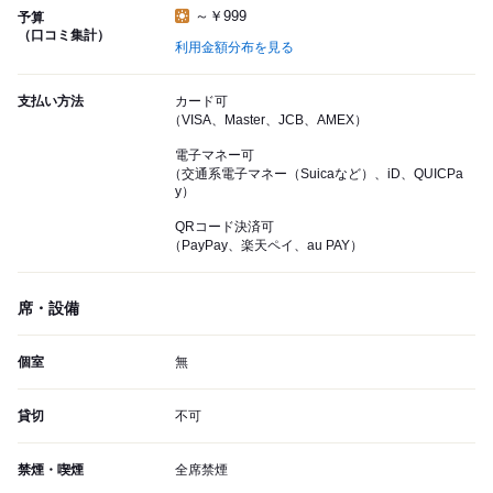
～￥999
予算
（口コミ集計）
利用金額分布を見る
支払い方法
カード可
（VISA、Master、JCB、AMEX）
電子マネー可
（交通系電子マネー（Suicaなど）、iD、QUICPa
y）
QRコード決済可
（PayPay、楽天ペイ、au PAY）
席・設備
個室
無
貸切
不可
禁煙・喫煙
全席禁煙