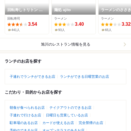
回転寿しトリトン 旭
麺処 ajito
ラーメンのささ
神店
回転寿司
ラーメン
ラーメン
3.54
3.40
3.32
441人
93人
65人
旭川
のレストラン情報を見る
ランチのお店を探す
子連れでランチができるお店
ランチができる日曜営業のお店
こだわり・目的からお店を探す
朝食が食べられるお店
テイクアウトのできるお店
子連れで行けるお店
日曜日も営業しているお店
駐車場のあるお店
カードが使えるお店
完全禁煙のお店
予約のできるお店
オープンテラスのあるお店