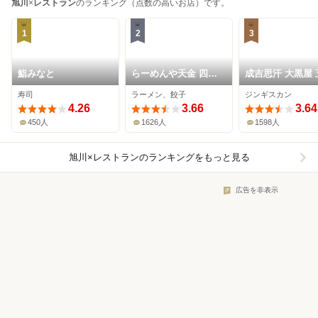
旭川
×
レストラン
のランキング（点数の高いお店）です。
1
2
3
鮨みなと
らーめんや天金 四条
成吉思汗 大黒屋 
店
目店
寿司
ラーメン、餃子
ジンギスカン
4.26
3.66
3.64
450人
1626人
1598人
旭川×レストラン
のランキングをもっと見る
広告を非表示