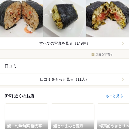
すべての写真を見る（149件）
広告を非表示
口コミ
口コミをもっと見る（11人）
[PR] 近くのお店
もっと見る
鰻・旬魚旬菜 柳光亭
鮨とつまみと朧月
蝦夷前やきとりis