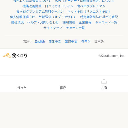
食べログ店舗会員について
広告（メーカー・団体様等向け）について
機能改善要望
口コミガイドライン
食べログプレミアム
食べログプレミアム無料クーポン
ネット予約（リクエスト予約）
個人情報保護方針
外部送信（オプトアウト）
特定商取引法に基づく表記
推奨環境
ヘルプ・お問い合わせ
採用情報
企業情報
キーワード一覧
サイトマップ
チェーン一覧
言語：
English
简体中文
繁體中文
한국어
日本語
©Kakaku.com, Inc.
行った
保存
共有