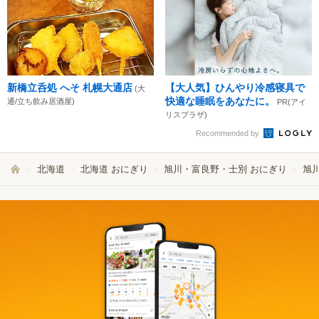
新橋立呑処 へそ 札幌大通店
【大人気】ひんやり冷感寝具で
(大
快適な睡眠をあなたに。
通/立ち飲み居酒屋)
PR(アイ
リスプラザ)
Recommended by
北海道
北海道 おにぎり
旭川・富良野・士別 おにぎり
旭