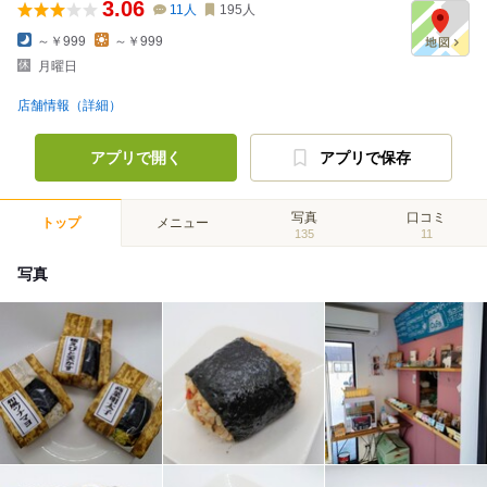
3.06
11
人
195
人
～￥999
～￥999
月曜日
店舗情報（詳細）
アプリで開く
アプリで保存
写真
口コミ
トップ
メニュー
135
11
写真