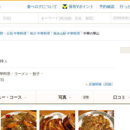
食べログについて
保有Vポイント
予約確認
行っ
）
野・士別 中華料理
旭川 中華料理
南永山駅 中華料理
中華の華山
29
人
華料理
ラーメン
餃子
曜日
店舗情報（詳細）
ュー・コース
写真
口コミ
170