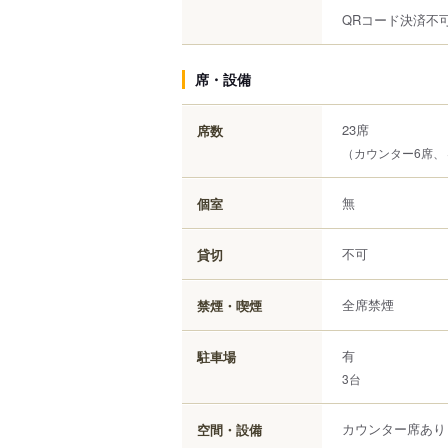
QRコード決済不
席・設備
23席
席数
（カウンター6席
無
個室
不可
貸切
全席禁煙
禁煙・喫煙
有
駐車場
3台
カウンター席あり
空間・設備