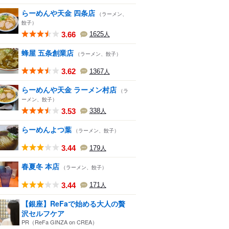
らーめんや天金 四条店
（ラーメン、
餃子）
3.66
1625
人
蜂屋 五条創業店
（ラーメン、餃子）
3.62
1367
人
らーめんや天金 ラーメン村店
（ラ
ーメン、餃子）
3.53
338
人
らーめんよつ葉
（ラーメン、餃子）
3.44
179
人
春夏冬 本店
（ラーメン、餃子）
3.44
171
人
【銀座】ReFaで始める大人の贅
沢セルフケア
PR（ReFa GINZA on CREA）