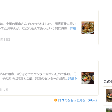
ンチは、中華の華山さんでいただきました。 開店直後に着い
てたお客んが、なだれ込んであっという間に満席...
詳細
 訪問
3回
為テーブルに相席、3分ほどでカウンターが空いたので移動。 円
その周りに惣菜とご飯、惣菜のセンターが焼肉...
詳細を
この
問
7回
口コミ
をもっと見る （
44
人）