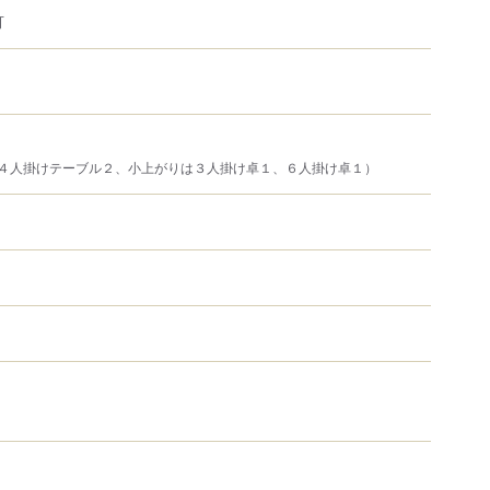
可
、４人掛けテーブル２、小上がりは３人掛け卓１、６人掛け卓１）