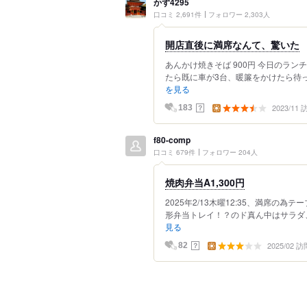
かず4295
口コミ 2,691件
フォロワー 2,303人
開店直後に満席なんて、驚いた
あんかけ焼きそば 900円 今日のラ
たら既に車が3台、暖簾をかけたら待っ
を見る
2023/11
？
183
f80-comp
口コミ 679件
フォロワー 204人
焼肉弁当A1,300円
2025年2/13木曜12:35、満席の
形弁当トレイ！？のド真ん中はサラダ、
見る
2025/02 訪
？
82