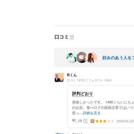
口コミ
？
好みのあう人を
Rくん
口コミ 187件
フォロワー 159人
評判どおり
美味しかったです。 14時くらいに
のお店。食べログの投稿文章ではいつ
思っ...
詳細を見る
2025/03 訪
？
19