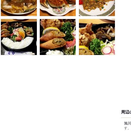
周辺
旭川
す。