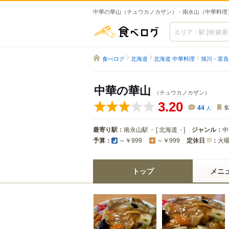
中華の華山（チュウカノカザン） - 南永山（中華料理
食べログ
食べログ
北海道
北海道 中華料理
旭川・富良
中華の華山
（チュウカノカザン）
3.20
44
人
9
最寄り駅：
南永山駅
[
北海道
]
ジャンル：
中
予算：
定休日
：
火
～￥999
～￥999
トップ
メニ