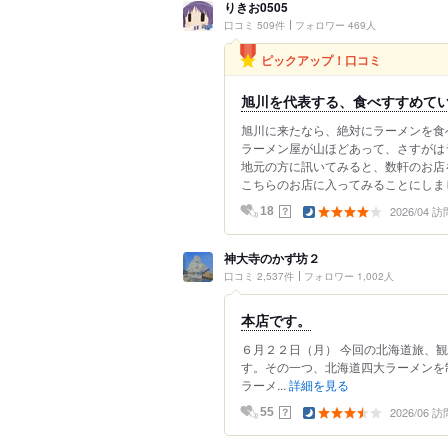
りきお0505
口コミ 509件
フォロワー 469人
ピックアップ！口コミ
旭川を代表する、食べすすめて
旭川に来たなら、絶対にラーメンを食
ラーメン屋が山ほどあって、さすがは
地元の方に訊いてみると、数軒のお店
こちらのお店に入ってみることにしました
2026/04 訪
？
18
神大寺のかず坊２
口コミ 2,537件
フォロワー 1,002人
本店です。
６月２２日（月） 今回の北海道旅、
す。その一つ、北海道四大ラーメンを
ラーメ...
詳細を見る
2026/06 訪
？
55