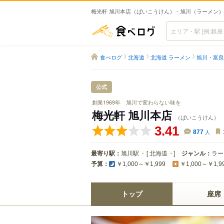
梅光軒 旭川本店（ばいこうけん） - 旭川（ラーメン）
食べログ
食べログ
北海道
北海道 ラーメン
旭川・富良
公式
創業1969年 旭川で変わらない味を
梅光軒 旭川本店
（ばいこうけん）
3.41
877
人
最寄り駅：
旭川駅
[
北海道
]
ジャンル：
ラー
予算：
￥1,000～￥1,999
￥1,000～￥1,9
トップ
座席