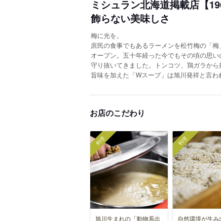
ミシュラン北海道掲載店【19
飾らない美味しさ
梅に光を。
庶民の食事でもあるラーメンを松竹梅の「梅
オープン。五十年経った今でもその頃の思い
守り抜いてきました。トンコツ、鶏ガラから
旨味を加えた「Wスープ」は旭川発祥と言わ
お店のこだわり
料理
料理
旭川生まれの「動物系出
自然環境が生み