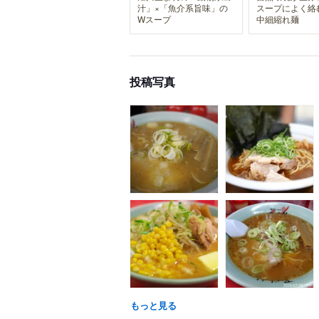
汁」×「魚介系旨味」の
スープによく絡
Wスープ
中細縮れ麺
投稿写真
もっと見る