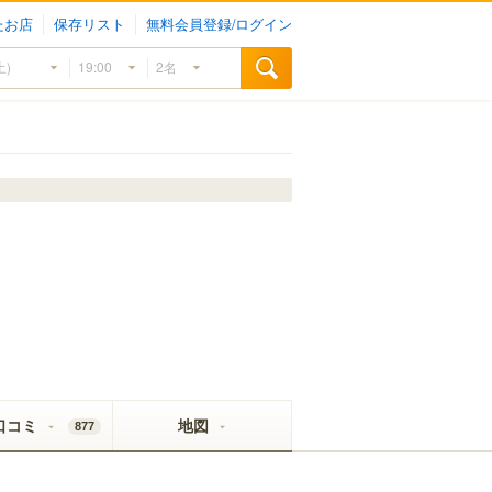
たお店
保存リスト
無料会員登録/ログイン
口コミ
地図
877