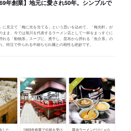
69年創業】地元に愛され50年。シンプルで
」に見立て「梅に光を当てる」という思いを込めて、「梅光軒」が
のまま、今では旭川を代表するラーメン店として一杯をまっすぐに
摂れる「動物系」スープに、煮干し、昆布から摂れる「魚介系」の
れ、特注で作られる中細ちぢれ麺との相性も絶妙です。
空間
料理
出した、
1969年創業で伝統を受け
醤油ラーメンだけじゃな