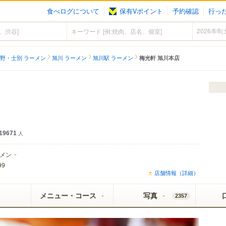
食べログについて
保有Vポイント
予約確認
行っ
野・士別 ラーメン
旭川 ラーメン
旭川駅 ラーメン
梅光軒 旭川本店
19671
人
メン
99
店舗情報（詳細）
メニュー・コース
写真
2357