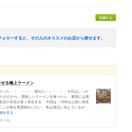
投稿する
フォローすると、その人のオススメのお店から探せます。
食せる極上ラーメン
かった・・・・・・．疲れた・・・・・． 今日はしっか
来たのだから，美味しいラーメンを食べたい． 駅前には美
名店の本店が多く存在する． 今回は，10年以上前に有名
ここの味を再度味わいたい． 私は地元に住んでいるが，
細を見る
問
1回