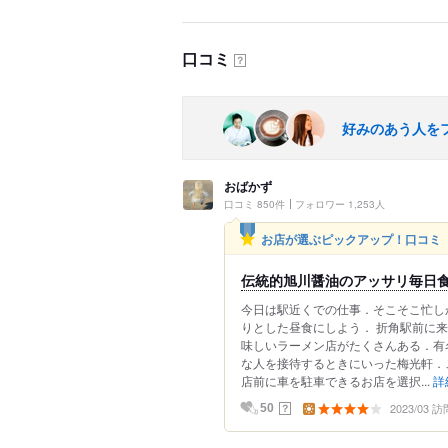
口コミ
？
好みのあう人を
おばかず
口コミ 850件
フォロワー 1,253人
お店が選ぶピックアップ！口コミ
伝統的旭川醤油のアッサリ毎日
今日は駅近くでの仕事．そこそこ忙し
りとした昼食にしよう． 折角駅前に
味しいラーメン店がたくさんある．有
な人を接待するときにいった梅光軒．
店前に車を駐車できるお店を選択...
詳
2023/03 訪
？
50