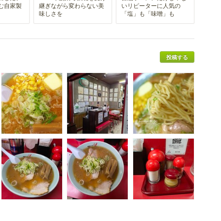
む自家製
継ぎながら変わらない美
いリピーターに人気の
味しさを
「塩」も「味噌」も
投稿する