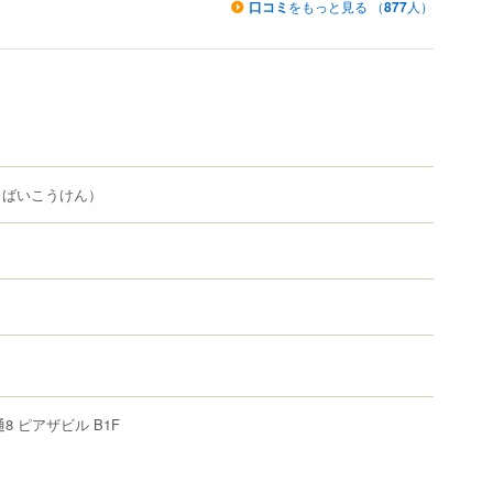
口コミ
をもっと見る （
877
人）
（ばいこうけん）
通8
ピアザビル B1F