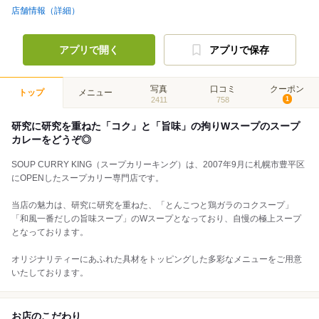
店舗情報（詳細）
アプリで開く
アプリで保存
写真
口コミ
クーポン
トップ
メニュー
2411
758
1
研究に研究を重ねた「コク」と「旨味」の拘りWスープのスープ
カレーをどうぞ◎
SOUP CURRY KING（スープカリーキング）は、2007年9月に札幌市豊平区
にOPENしたスープカリー専門店です。
当店の魅力は、研究に研究を重ねた、「とんこつと鶏ガラのコクスープ」
「和風一番だしの旨味スープ」のWスープとなっており、自慢の極上スープ
となっております。
オリジナリティーにあふれた具材をトッピングした多彩なメニューをご用意
いたしております。
お店のこだわり