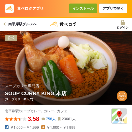
コースで使えるクーポン
戻る
インストール
アプリで開く
南平岸駅グルメへ
クーポンを利用せず予約する
ログイン
公式
スープカリー専門店
SOUP CURRY KING 本店
(スープカリーキング)
南平岸駅/スープカレー､ カレー､ カフェ
3.58
758
人
23661
人
￥1,000～￥1,999
￥1,000～￥1,999