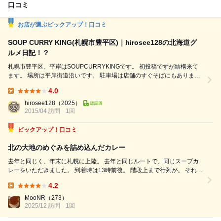
口コミ
お店が選ぶピックアップ！口コミ
SOUP CURRY KING(札幌市豊平区)｜hirosee128の北海道グ
ルメ日記！？
札幌市豊平区、平岸はSOUPCURRYKINGです。 初投稿ですが結構来て
ます。 場所は平岸街道沿いです。 駐車場は店舗のすぐそばにもあります
が、 いたるところに数箇所あります。 以前はもっと駐車場も少なかった
4.0
と思うのですが 人気店ということもあり増えているのでしょう。 注文し
Lunch:
たのは、４月のマンスリーカレー 炙りチーズハンバーグ野菜カリーで
hirosee128
（2025）
す。 ここはライスが...
2015/04 訪問
1回
ピックアップ！口コミ
北の大地のめぐみを詰め込んだカレー
去年と同じく、年末に札幌に上陸。 去年と同じルートで、同じスープカ
レーをいただきました。 到着時は13時前後。 階段上まで行列が。 それで
も待つこと30分。 去年と同じ、チキン野菜カレーを注文。 今回のトッピ
4.2
ングは、キクラゲと温泉卵です。 辛さは4にしました(去年3で、...
Lunch:
MooNR
（273）
2025/12 訪問
1回