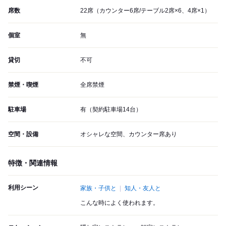
席数
22席（カウンター6席/テーブル2席×6、4席×1）
個室
無
貸切
不可
禁煙・喫煙
全席禁煙
駐車場
有（契約駐車場14台）
空間・設備
オシャレな空間、カウンター席あり
特徴・関連情報
利用シーン
家族・子供と
知人・友人と
こんな時によく使われます。