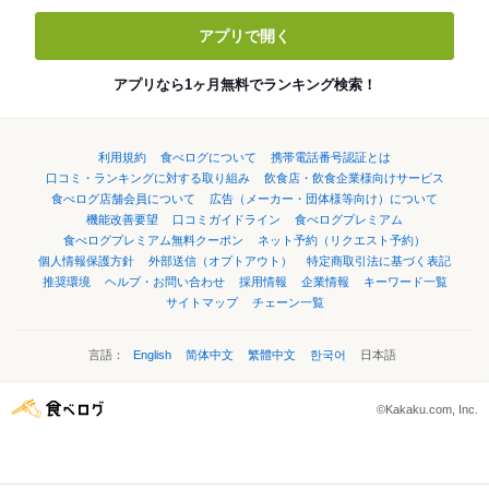
アプリで開く
アプリなら1ヶ月無料でランキング検索！
利用規約
食べログについて
携帯電話番号認証とは
口コミ・ランキングに対する取り組み
飲食店・飲食企業様向けサービス
食べログ店舗会員について
広告（メーカー・団体様等向け）について
機能改善要望
口コミガイドライン
食べログプレミアム
食べログプレミアム無料クーポン
ネット予約（リクエスト予約）
個人情報保護方針
外部送信（オプトアウト）
特定商取引法に基づく表記
推奨環境
ヘルプ・お問い合わせ
採用情報
企業情報
キーワード一覧
サイトマップ
チェーン一覧
言語：
English
简体中文
繁體中文
한국어
日本語
©Kakaku.com, Inc.