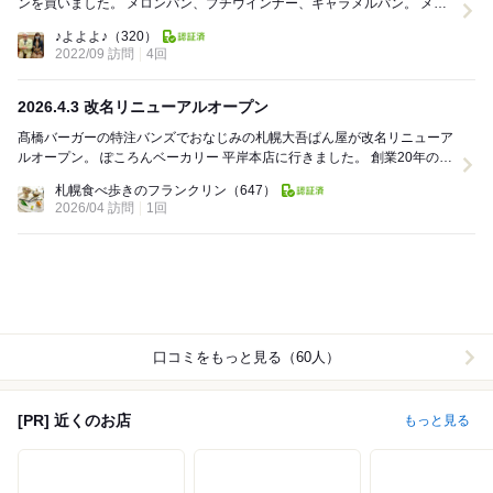
ンを買いました。 メロンパン、プチウインナー、キャラメルパン。 メロ
ンパンは思っていたよりあまりさっ...
♪よよよ♪
（320）
2022/09 訪問
4回
2026.4.3 改名リニューアルオープン
髙橋バーガーの特注バンズでおなじみの札幌大吾ぱん屋が改名リニューア
ルオープン。 ぽころんベーカリー 平岸本店に行きました。 創業20年の節
目だそうです。 美味しそうなパン...
札幌食べ歩きのフランクリン
（647）
2026/04 訪問
1回
口コミをもっと見る（60人）
[PR] 近くのお店
もっと見る