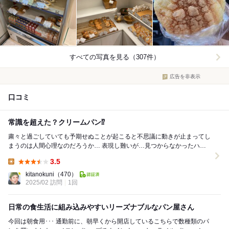
すべての写真を見る（307件）
広告を非表示
口コミ
常識を超えた？クリームパン⁉️
粛々と過ごしていても予期せぬことが起こると不思議に動きが止まってし
まうのは人間心理なのだろうか… 表現し難いが…見つからなかったハズ
の宝物がひょんな拍子で出てきたり、言い換えると...
3.5
Lunch:
kitanokuni
（470）
2025/02 訪問
1回
日常の食生活に組み込みやすいリーズナブルなパン屋さん
今回は朝食用･･･ 通勤前に、朝早くから開店しているこちらで数種類のパ