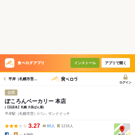
インストール
アプリで開く
平岸（札幌市営）駅グルメへ
ログイン
公式
ぽころんベーカリー 本店
(【旧店名】札幌 大吾ぱん屋)
平岸駅（札幌市営）/パン､ サンドイッチ
3.27
60
人
1216
人
-
～￥999