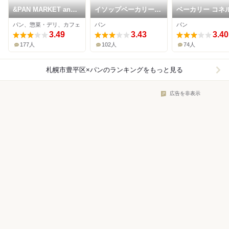
&PAN MARKET and
イソップベーカリー
ベーカリー コネル
BAKERY
月寒店
寒店
パン、惣菜・デリ、カフェ
パン
パン
3.49
3.43
3.40
177人
102人
74人
札幌市豊平区×パン
のランキングをもっと見る
広告を非表示