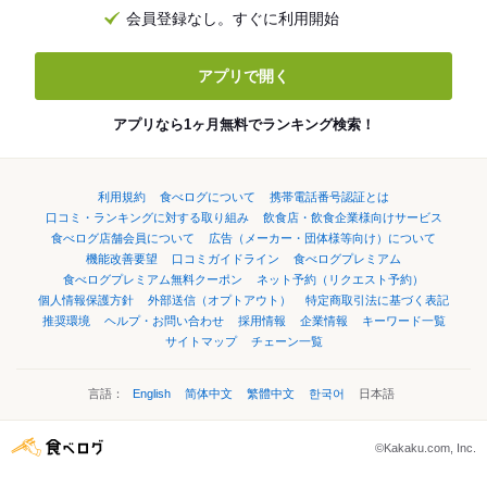
会員登録なし。すぐに利用開始
アプリで開く
アプリなら1ヶ月無料でランキング検索！
利用規約
食べログについて
携帯電話番号認証とは
口コミ・ランキングに対する取り組み
飲食店・飲食企業様向けサービス
食べログ店舗会員について
広告（メーカー・団体様等向け）について
機能改善要望
口コミガイドライン
食べログプレミアム
食べログプレミアム無料クーポン
ネット予約（リクエスト予約）
個人情報保護方針
外部送信（オプトアウト）
特定商取引法に基づく表記
推奨環境
ヘルプ・お問い合わせ
採用情報
企業情報
キーワード一覧
サイトマップ
チェーン一覧
言語：
English
简体中文
繁體中文
한국어
日本語
©Kakaku.com, Inc.