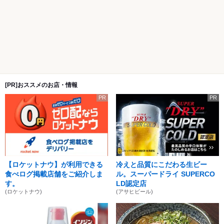
[PR]おススメのお店・情報
PR
PR
【ロケットナウ】が利用できる
冷えと品質にこだわる生ビー
食べログ掲載店舗をご紹介しま
ル。スーパードライ SUPERCO
す。
LD認定店
(ロケットナウ)
(アサヒビール)