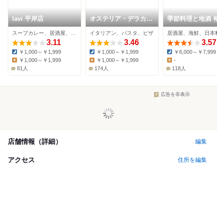
lavi 平岸店
オステリア・デラカー
季節料理と地酒 
サ
スープカレー、居酒屋、カレー
イタリアン、パスタ、ピザ
居酒屋、海鮮、日本
3.11
3.46
3.57
￥1,000～￥1,999
￥1,000～￥1,999
￥6,000～￥7,999
Dinner:
Dinner:
Dinner:
￥1,000～￥1,999
￥1,000～￥1,999
-
Lunch:
Lunch:
Lunch:
81人
174人
118人
広告を非表示
店舗情報（詳細）
編集
アクセス
住所を編集