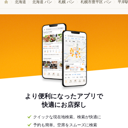
北海道
北海道 パン
札幌 パン
札幌市豊平区 パン
平岸
より便利になったアプリで
快適にお店探し
クイックな現在地検索。検索が快適に
予約も簡単。空席をスムーズに検索