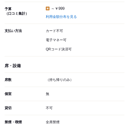
～￥999
予算
（口コミ集計）
利用金額分布を見る
支払い方法
カード不可
電子マネー可
QRコード決済可
席・設備
席数
（持ち帰りのみ）
個室
無
貸切
不可
禁煙・喫煙
全席禁煙