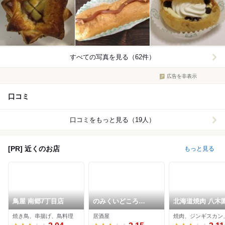
すべての写真を見る（62件）
広告を非表示
口コミ
口コミをもっと見る（19人）
[PR] 近くのお店
もっと見る
鳥屋 南郷7丁目店
のみくいどころ
北海道焼肉 八木
&Sunny
焼き鳥、串揚げ、鳥料理
居酒屋