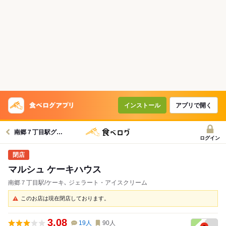
インストール
アプリで開く
南郷７丁目駅グルメへ
ログイン
マルシュ ケーキハウス
南郷７丁目駅/ケーキ､ ジェラート・アイスクリーム
このお店は現在閉店しております。
3.08
19
人
90
人