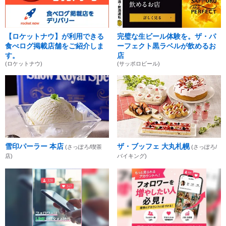
【ロケットナウ】が利用できる
完璧な生ビール体験を。ザ・パ
食べログ掲載店舗をご紹介しま
ーフェクト黒ラベルが飲めるお
す。
店
(ロケットナウ)
(サッポロビール)
雪印パーラー 本店
ザ・ブッフェ 大丸札幌
(さっぽろ/喫茶
(さっぽろ/
店)
バイキング)