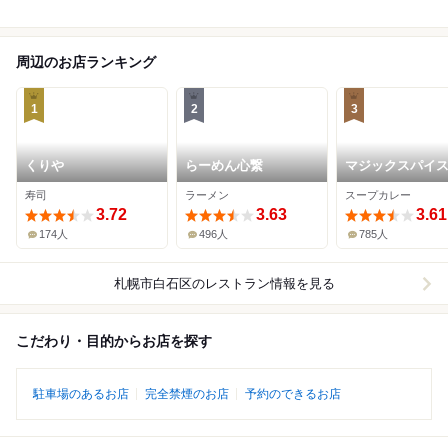
周辺のお店ランキング
1
2
3
くりや
らーめん心繋
マジックスパイス
幌本店
寿司
ラーメン
スープカレー
3.72
3.63
3.61
174人
496人
785人
札幌市白石区
のレストラン情報を見る
こだわり・目的からお店を探す
駐車場のあるお店
完全禁煙のお店
予約のできるお店