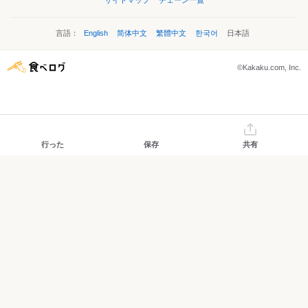
サイトマップ
チェーン一覧
言語：
English
简体中文
繁體中文
한국어
日本語
©Kakaku.com, Inc.
行った
保存
共有