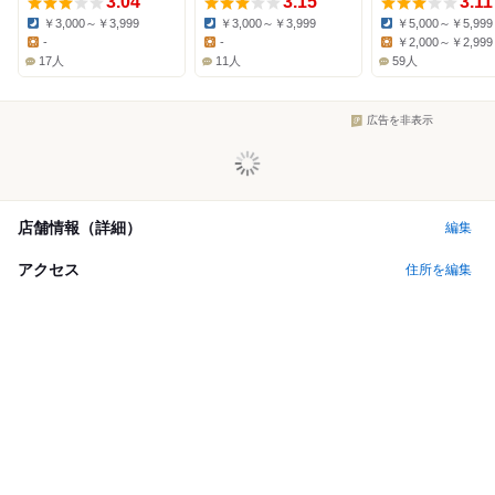
3.04
3.15
3.11
￥3,000～￥3,999
￥3,000～￥3,999
￥5,000～￥5,999
Dinner:
Dinner:
Dinner:
-
-
￥2,000～￥2,999
Lunch:
Lunch:
Lunch:
17人
11人
59人
広告を非表示
店舗情報（詳細）
編集
アクセス
住所を編集