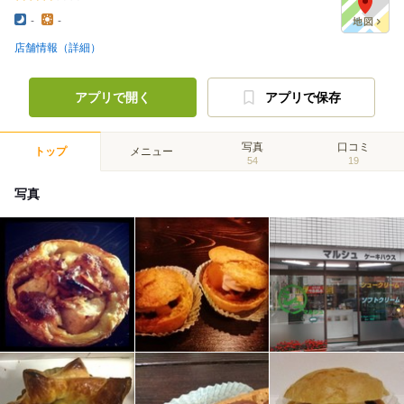
-
-
店舗情報（詳細）
アプリで開く
アプリで保存
写真
口コミ
トップ
メニュー
54
19
写真