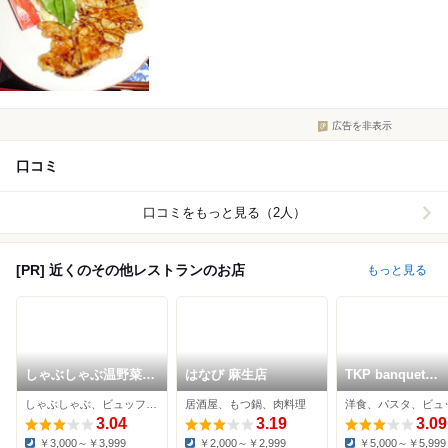
広告を非表示
口コミ
口コミをもっと見る（2人）
[PR] 近くのその他レストランのお店
もっと見る
しゃぶしゃぶ温野菜
はなび 麻生店
TKP banquet
北24条店
SanRemo
しゃぶしゃぶ、ビュッフェ、居酒屋
居酒屋、もつ鍋、肉料理
洋食、パスタ、ビュ
3.04
3.19
3.09
￥3,000～￥3,999
￥2,000～￥2,999
￥5,000～￥5,999