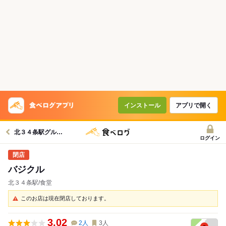
インストール
アプリで開く
北３４条駅グルメへ
ログイン
バジクル
北３４条駅/食堂
このお店は現在閉店しております。
3.02
2
人
3
人