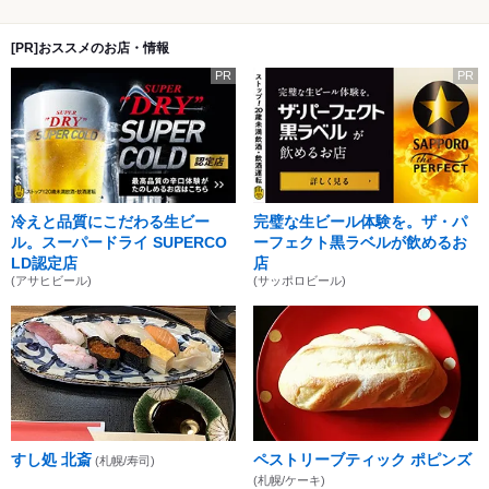
[PR]おススメのお店・情報
PR
PR
冷えと品質にこだわる生ビー
完璧な生ビール体験を。ザ・パ
ル。スーパードライ SUPERCO
ーフェクト黒ラベルが飲めるお
LD認定店
店
(アサヒビール)
(サッポロビール)
すし処 北斎
ペストリーブティック ポピンズ
(札幌/寿司)
(札幌/ケーキ)