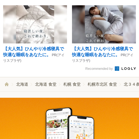
【大人気】ひんやり冷感寝具で
【大人気】ひんやり冷感寝具で
快適な睡眠をあなたに。
快適な睡眠をあなたに。
PR(アイ
PR(アイ
リスプラザ)
リスプラザ)
Recommended by
北海道
北海道 食堂
札幌 食堂
札幌市北区 食堂
北３４条