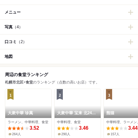
メニュー
写真
（4）
口コミ
（2）
地図
周辺の食堂ランキング
札幌市北区
×
食堂
のランキング（点数の高いお店）です。
1
2
3
大衆中華 珍萬
大衆中華 宝来 北24条
熊猫
店
ラーメン、中華料理、食堂
中華料理、食堂
中華料理、ラーメン
3.52
3.46
3.44
264人
290人
157人