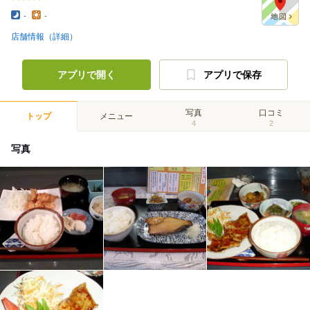
-
-
店舗情報（詳細）
アプリで開く
アプリで保存
写真
口コミ
トップ
メニュー
4
2
写真