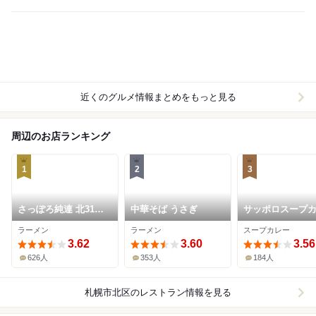
近くのグルメ情報まとめをもっと見る
周辺のお店ランキング
1
2
3
さっぽろ純連 北31条
中華そば うさぎ
サッポロスープ
店
ディップ
ラーメン
ラーメン
スープカレー
3.62
3.60
3.56
626人
353人
184人
札幌市北区
のレストラン情報を見る