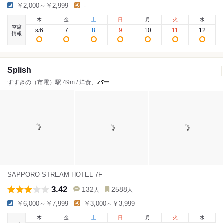
￥2,000～￥2,999
-
木
金
土
日
月
火
水
空席
6
7
8
9
10
11
12
8
/
情報
Splish
すすきの（市電）駅 49m / 洋食、
バー
SAPPORO STREAM HOTEL 7F
3.42
132
2588
人
人
￥6,000～￥7,999
￥3,000～￥3,999
木
金
土
日
月
火
水