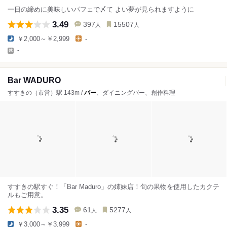
一日の締めに美味しいパフェで〆て よい夢が見られますように
3.49
397
15507
人
人
￥2,000～￥2,999
-
-
Bar WADURO
すすきの（市営）駅 143m /
バー
、ダイニングバー、創作料理
すすきの駅すぐ！「Bar Maduro」の姉妹店！旬の果物を使用したカクテ
ルもご用意。
3.35
61
5277
人
人
￥3,000～￥3,999
-