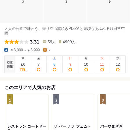
大人の公園で味わう、香り立つ窯焼きPIZZAと遊び心あふれる非日常空
間
3.31
59
4909
人
人
￥3,000～￥3,999
-
木
金
土
日
月
火
水
空席
6
7
8
9
10
11
12
8
/
情報
このエリアで人気のお店
1
2
3
レストラン コートドー
ザ バー ナノ フェムト
バーやまざき