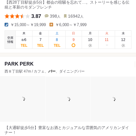
【西28丁目駅徒歩5分】都会の喧騒を忘れて…。ストーリーを感じる伝
統と革新のモダンフレンチ
3.87
398
16942
人
人
￥15,000～￥19,999
￥6,000～￥7,999
木
金
土
日
月
火
水
空席
6
7
8
9
10
11
12
8
/
情報
PARK PERK
西８丁目駅 47m / カフェ、
バー
、ダイニングバー
【大通駅徒歩5分】豊富なお酒とカジュアルな雰囲気のアメリカンダイ
ナー！