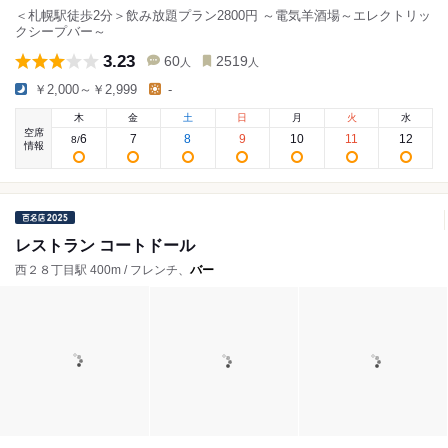
＜札幌駅徒歩2分＞飲み放題プラン2800円 ～電気羊酒場～エレクトリッ
クシープバー～
3.23
60
2519
人
人
￥2,000～￥2,999
-
木
金
土
日
月
火
水
空席
6
7
8
9
10
11
12
8
/
情報
レストラン コートドール
西２８丁目駅 400m / フレンチ、
バー