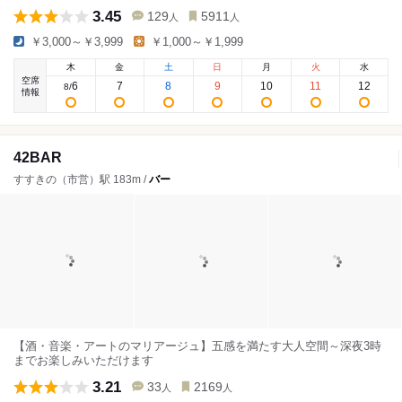
3.45
129
5911
人
人
￥3,000～￥3,999
￥1,000～￥1,999
木
金
土
日
月
火
水
空席
6
7
8
9
10
11
12
8
/
情報
42BAR
すすきの（市営）駅 183m /
バー
【酒・音楽・アートのマリアージュ】五感を満たす大人空間～深夜3時
までお楽しみいただけます
3.21
33
2169
人
人