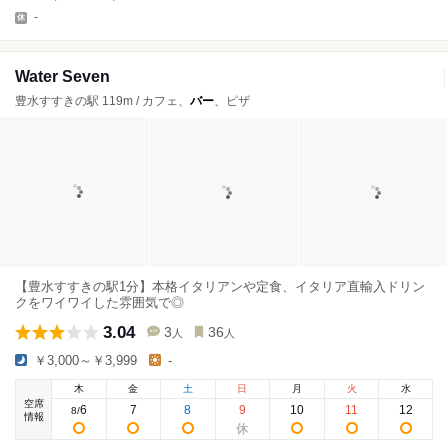
-
Water Seven
豊水すすきの駅 119m / カフェ、
バー
、ピザ
【豊水すすきの駅1分】本格イタリアンや定食、イタリア直輸入ドリン
クをワイワイした雰囲気で◎
3.04
3
36
人
人
￥3,000～￥3,999
-
木
金
土
日
月
火
水
空席
6
7
8
9
10
11
12
8
/
情報