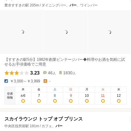
豊水すすきの駅 205m / ダイニングバー、
バー
、ワインバー
【すすきの駅5分】1982年創業ビンテージバー◆料理やお酒を気軽に試
せるお手頃価格でご用意
3.23
46
1830
人
人
￥3,000～￥3,999
-
木
金
土
日
月
火
水
空席
6
7
8
9
10
11
12
8
/
情報
スカイラウンジ トップ オブ プリンス
中央区役所前駅 191m / カフェ、
バー