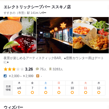
エレクトリックシープバー ススキノ店
すすきの（市営）駅 141m /
バー
夜景が楽しめるアーティスティックBAR。●窓際カウンター席はデート
に●
3.26
75
3283
人
人
￥2,000～￥2,999
-
木
金
土
日
月
火
水
空席
6
7
8
9
10
11
12
8
/
情報
ウィズバー