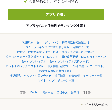
会員登録なし。すぐに利用開始
アプリで開く
アプリなら1ヶ月無料でランキング検索！
利用規約
食べログについて
携帯電話番号認証とは
口コミ・ランキングに対する取り組み
点数について
飲食店・飲食企業様向けサービス
食べログ店舗会員について
広告（メーカー・団体様等向け）について
機能改善要望
口コミガイドライン
食べログプレミアム
食べログプレミアム無料クーポン
ネット予約（リクエスト予約）
個人情報保護方針
外部送信（オプトアウト）
特定商取引法に基づく表記
推奨環境
ヘルプ・お問い合わせ
採用情報
企業情報
キーワード一覧
サイトマップ
チェーン一覧
言語：
English
简体中文
繁體中文
한국어
日本語
ページの先頭へ