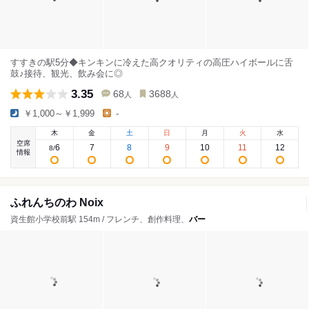
すすきの駅5分◆キンキンに冷えた高クオリティの高圧ハイボールに舌
鼓♪接待、観光、飲み会に◎
3.35
68
3688
人
人
￥1,000～￥1,999
-
木
金
土
日
月
火
水
空席
6
7
8
9
10
11
12
8
/
情報
ふれんちのわ Noix
資生館小学校前駅 154m / フレンチ、創作料理、
バー