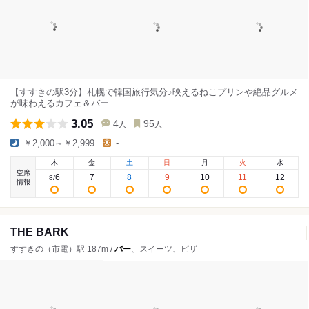
【すすきの駅3分】札幌で韓国旅行気分♪映えるねこプリンや絶品グルメ
が味わえるカフェ＆バー
3.05
4
95
人
人
￥2,000～￥2,999
-
木
金
土
日
月
火
水
空席
6
7
8
9
10
11
12
8
/
情報
THE BARK
すすきの（市電）駅 187m /
バー
、スイーツ、ピザ