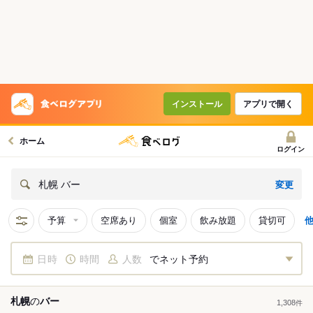
インストール
アプリで開く
ホーム
ログイン
変更
札幌 バー
予算
空席あり
個室
飲み放題
貸切可
日時
時間
人数
でネット予約
札幌
の
バー
1,308
件