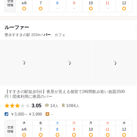
空席
6
7
8
9
10
11
12
8
/
情報
ルーファー
豊水すすきの駅 203m /
バー
、カフェ
【すすきの駅徒歩5分】夜景が見える個室で2時間飲み歌い放題2500
円！団体利用に推奨のバー
3.05
14
1084
人
人
￥3,000～￥3,999
-
木
金
土
日
月
火
水
空席
6
7
8
9
10
11
12
8
/
情報