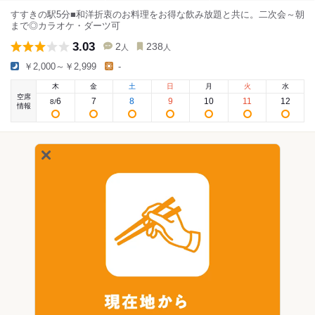
すすきの駅5分■和洋折衷のお料理をお得な飲み放題と共に。二次会～朝
まで◎カラオケ・ダーツ可
3.03
2
238
人
人
￥2,000～￥2,999
-
木
金
土
日
月
火
水
空席
6
7
8
9
10
11
12
8
/
情報