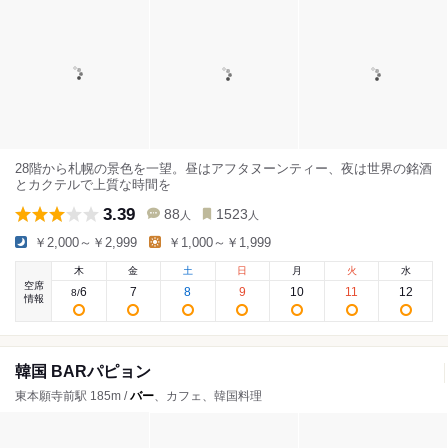
28階から札幌の景色を一望。昼はアフタヌーンティー、夜は世界の銘酒
とカクテルで上質な時間を
3.39
88
1523
人
人
￥2,000～￥2,999
￥1,000～￥1,999
木
金
土
日
月
火
水
空席
6
7
8
9
10
11
12
8
/
情報
韓国 BARパピョン
東本願寺前駅 185m /
バー
、カフェ、韓国料理