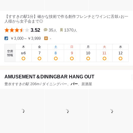
【すすきの駅1分】確かな技術で作る創作フレンチとワインに舌鼓♪お一
人様から女子会まで◎
3.52
35
1370
人
人
￥3,000～￥3,999
-
木
金
土
日
月
火
水
空席
6
7
8
9
10
11
12
8
/
情報
AMUSEMENT＆DININGBAR HANG OUT
豊水すすきの駅 206m / ダイニングバー、
バー
、居酒屋