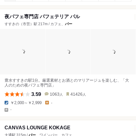
夜パフェ専門店 パフェテリア パル
すすきの（市営）駅 217m / カフェ、
バー
豊水すすきの駅1分。厳選素材とお酒とのマリアージュを楽しむ、「大
人のための夜パフェ専門店」
3.59
1063
41426
人
人
￥2,000～￥2,999
-
-
CANVAS LOUNGE KOKAGE
大通駅 315m /
バー
、ワインバー、カフェ