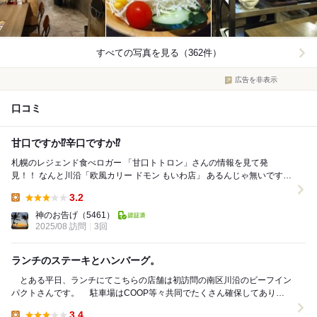
すべての写真を見る（362件）
広告を非表示
口コミ
甘口ですか⁉️辛口ですか⁉️
札幌のレジェンド食べロガー 「甘口トトロン」さんの情報を見て発
見！！ なんと川沿「欧風カリー ドモン もいわ店」 あるんじゃ無いです
か！？ 急いで来てみまし...
3.2
Lunch:
神のお告げ
（5461）
2025/08 訪問
3回
ランチのステーキとハンバーグ。
とある平日、ランチにてこちらの店舗は初訪問の南区川沿のビーフイン
パクトさんです。 駐車場はCOOP等々共同でたくさん確保してありま
す。 店内は適度な広さがあり、カ...
3.4