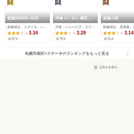
1
2
3
鉄板DINING KEN
洋食コノヨシ 南区石
鉄板小町
山店
鉄板焼き、ステーキ、ハンバーグ
洋食、ハンバーグ、ステーキ
3.34
3.29
3.14
47人
79人
51人
札幌市南区×ステーキ
のランキングをもっと見る
広告を非表示