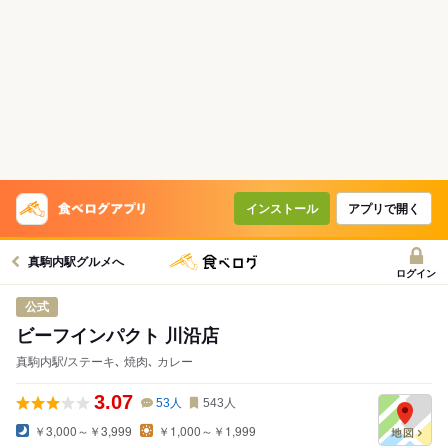
インストール
アプリで開く
真駒内駅グルメへ
ログイン
公式
ビーフインパクト 川沿店
真駒内駅/ステーキ､ 焼肉､ カレー
3.07
53
人
543
人
￥3,000～￥3,999
￥1,000～￥1,999