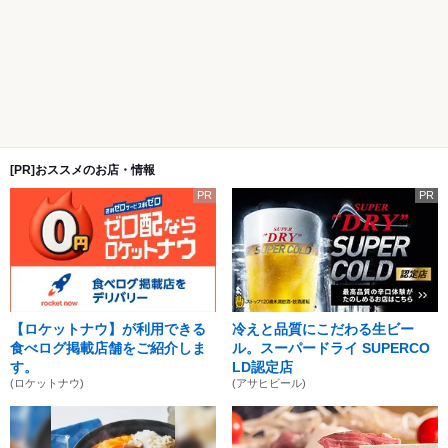
[PR]おススメのお店・情報
PR
PR
【ロケットナウ】が利用できる
冷えと品質にこだわる生ビー
食べログ掲載店舗をご紹介しま
ル。スーパードライ SUPERCO
す。
LD認定店
(ロケットナウ)
(アサヒビール)