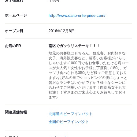
お子様連れ
子供可
ホームページ
http://www.daito-enterprise.com/
オープン日
2016年12月8日
お店のPR
南区でガッツリステーキ！！！
地元のお客様はもちろん、観光客、お肉好きな
女子、海外観光客など、幅広いお客様がいらっ
しゃいます♪1000円でもお食事いただける肩ロー
スが大人気！女性やお子様に丁度良い180g、ガ
ッツリ食べられる350gなど様々ご用意しており
ます♪お好みの量でショッピングの後にちょっと
贅沢なランチはいかがですか？様々なシーンに
合わせてご利用いただけます！肉食系女子も大
歓迎！！皆さまのご来店心よりお待ちしており
ます♪
関連店舗情報
北海道のビーフインパクト
全国のビーフインパクト