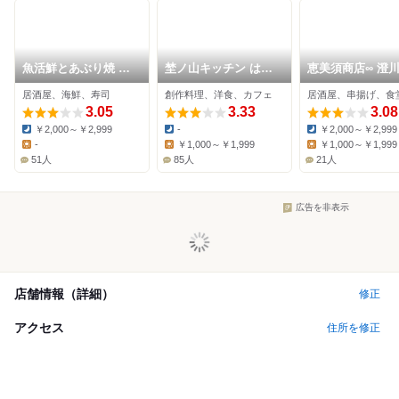
魚活鮮とあぶり焼 海
埜ノ山キッチン はる
恵美須商店∞ 澄
へ 川沿店
らんな
居酒屋、海鮮、寿司
創作料理、洋食、カフェ
居酒屋、串揚げ、食
3.05
3.33
3.08
￥2,000～￥2,999
-
￥2,000～￥2,999
Dinner:
Dinner:
Dinner:
-
￥1,000～￥1,999
￥1,000～￥1,999
Lunch:
Lunch:
Lunch:
51人
85人
21人
広告を非表示
店舗情報（詳細）
修正
アクセス
住所を修正