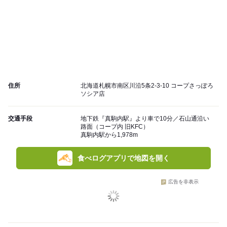
住所
北海道札幌市南区川沿5条2-3-10 コープさっぽろ
ソシア店
交通手段
地下鉄『真駒内駅』より車で10分／石山通沿い
路面（コープ内 旧KFC）
真駒内駅から1,978m
食べログアプリで地図を開く
広告を非表示