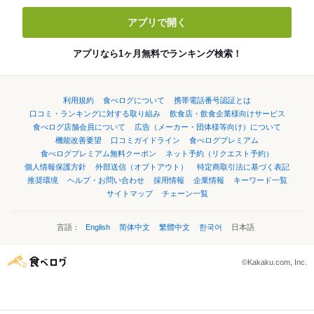
アプリで開く
アプリなら1ヶ月無料でランキング検索！
利用規約
食べログについて
携帯電話番号認証とは
口コミ・ランキングに対する取り組み
飲食店・飲食企業様向けサービス
食べログ店舗会員について
広告（メーカー・団体様等向け）について
機能改善要望
口コミガイドライン
食べログプレミアム
食べログプレミアム無料クーポン
ネット予約（リクエスト予約）
個人情報保護方針
外部送信（オプトアウト）
特定商取引法に基づく表記
推奨環境
ヘルプ・お問い合わせ
採用情報
企業情報
キーワード一覧
サイトマップ
チェーン一覧
言語：
English
简体中文
繁體中文
한국어
日本語
©Kakaku.com, Inc.