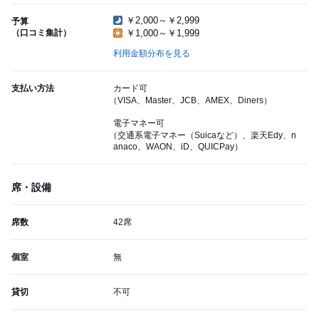
￥2,000～￥2,999
予算
（口コミ集計）
￥1,000～￥1,999
利用金額分布を見る
支払い方法
カード可
（VISA、Master、JCB、AMEX、Diners）
電子マネー可
（交通系電子マネー（Suicaなど）、楽天Edy、n
anaco、WAON、iD、QUICPay）
席・設備
席数
42席
個室
無
貸切
不可