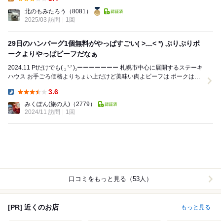
Lunch:
北のもみたろう
（8081）
2025/03 訪問
1回
29日のハンバーグ1個無料がやっぱすごい( >﹏< *) ぷりぷりポ
ークよりやっぱビーフだなぁ
2024.11 Ptだけでも( ꜆ '-' )꜆ーーーーーーー 札幌市中心に展開するステーキ
ハウス お手ごろ価格よりちょい上だけど美味い肉よビーフは ポークは安
い...
3.6
Dinner:
みくぽん(旅の人)
（2779）
2024/11 訪問
1回
口コミをもっと見る（53人）
[PR] 近くのお店
もっと見る