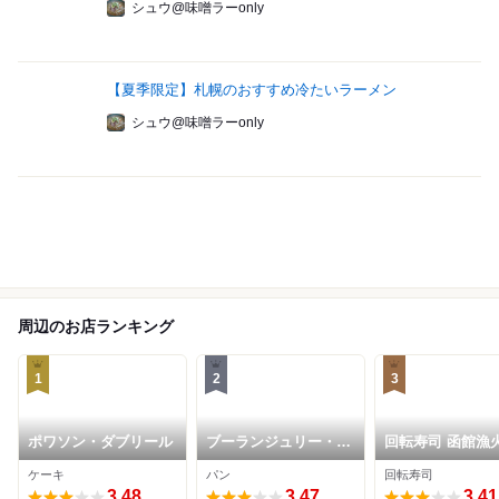
シュウ@味噌ラーonly
【夏季限定】札幌のおすすめ冷たいラーメン
シュウ@味噌ラーonly
周辺のお店ランキング
1
2
3
ポワソン・ダブリール
ブーランジュリー・マ
回転寿司 函館漁火
ルゼルブ
シア川沿店
ケーキ
パン
回転寿司
3.48
3.47
3.41