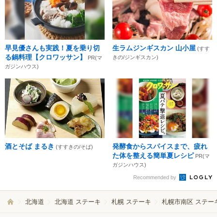
早見優さんも実践！夏を乗り切
生ラムジンギスカン 山小屋
(すす
る鍋料理【クロワッサン】
きの/ジンギスカン)
PR(マ
ガジンハウス)
酒とそば まるき
発酵食からスパイスまで、疲れ
(すすきの/そば)
た体を整える簡単夏レシピ
PR(マ
ガジンハウス)
Recommended by
北海道
北海道 ステーキ
札幌 ステーキ
札幌市南区 ステー