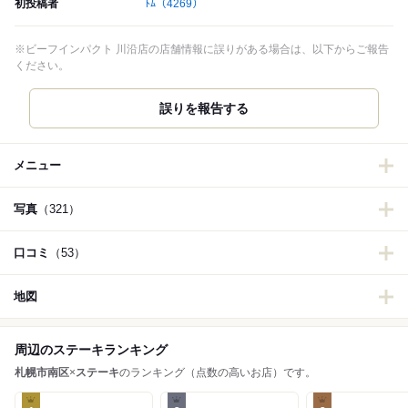
初投稿者
ﾄﾑ
（4269）
※ビーフインパクト 川沿店の店舗情報に誤りがある場合は、以下からご報告
ください。
誤りを報告する
メニュー
写真
（321）
口コミ
（53）
地図
周辺のステーキランキング
札幌市南区
×
ステーキ
のランキング（点数の高いお店）です。