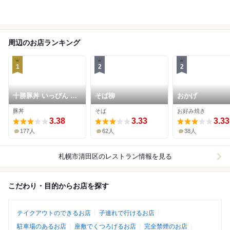
周辺のお店ランキング
1
2
2
十勝豚丼 いっぴん 札
そば柳
おかげ
幌平岡店
豚丼
そば
お好み焼き
3.38
3.33
3.33
177人
62人
38人
札幌市清田区
のレストラン情報を見る
こだわり・目的からお店を探す
テイクアウトのできるお店
子連れで行けるお店
駐車場のあるお店
座敷でくつろげるお店
完全禁煙のお店