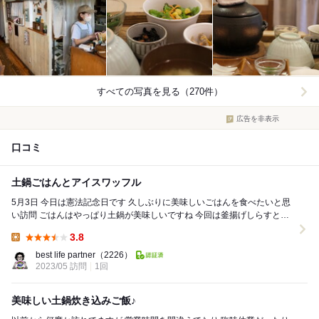
すべての写真を見る（270件）
広告を非表示
口コミ
土鍋ごはんとアイスワッフル
5月3日 今日は憲法記念日です 久しぶりに美味しいごはんを食べたいと思
い訪問 ごはんはやっぱり土鍋が美味しいですね 今回は釜揚げしらすと北
海道は古平町のたらこの土鍋 セッ...
3.8
Lunch:
best life partner
（2226）
2023/05 訪問
1回
美味しい土鍋炊き込みご飯♪