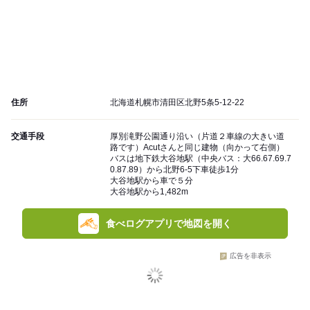
住所
北海道札幌市清田区北野5条5-12-22
交通手段
厚別滝野公園通り沿い（片道２車線の大きい道
路です）Acutさんと同じ建物（向かって右側）
バスは地下鉄大谷地駅（中央バス：大66.67.69.7
0.87.89）から北野6-5下車徒歩1分
大谷地駅から車で５分
大谷地駅から1,482m
食べログアプリで地図を開く
広告を非表示