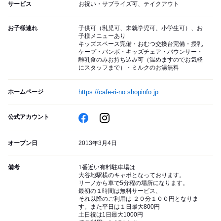
サービス
お祝い・サプライズ可、テイクアウト
お子様連れ
子供可（乳児可、未就学児可、小学生可）、お
子様メニューあり
キッズスペース完備・おむつ交換台完備・授乳
ケープ・バンボ・キッズチェア・バウンサー・
離乳食のみお持ち込み可（温めますのでお気軽
にスタッフまで）・ミルクのお湯無料
ホームページ
https://cafe-ri-no.shopinfo.jp
公式アカウント
オープン日
2013年3月4日
備考
1番近い有料駐車場は
大谷地駅横のキャポとなっております。
リーノから車で5分程の場所になります。
最初の１時間は無料サービス、
それ以降のご利用は ２０分１００円となりま
す。また平日は１日最大800円
土日祝は1日最大1000円