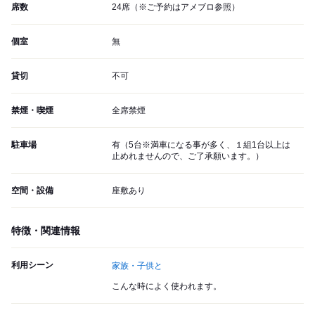
席数
24席（※ご予約はアメブロ参照）
個室
無
貸切
不可
禁煙・喫煙
全席禁煙
駐車場
有（5台※満車になる事が多く、１組1台以上は
止めれませんので、ご了承願います。）
空間・設備
座敷あり
特徴・関連情報
利用シーン
家族・子供と
こんな時によく使われます。