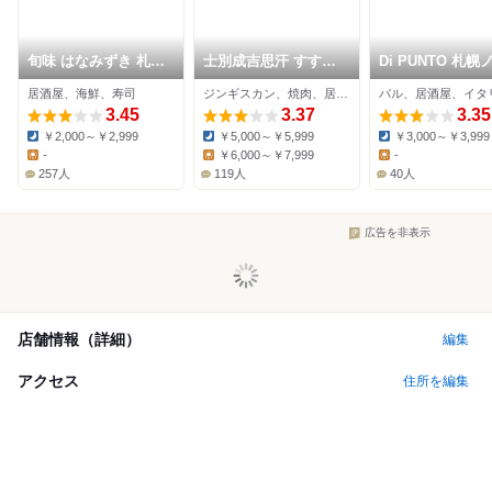
旬味 はなみずき 札幌
士別成吉思汗 すすき
Di PUNTO 札幌
駅前店
の店
ベサ店
居酒屋、海鮮、寿司
ジンギスカン、焼肉、居酒屋
バル、居酒屋、イタ
3.45
3.37
3.35
￥2,000～￥2,999
￥5,000～￥5,999
￥3,000～￥3,999
Dinner:
Dinner:
Dinner:
-
￥6,000～￥7,999
-
Lunch:
Lunch:
Lunch:
257人
119人
40人
広告を非表示
店舗情報（詳細）
編集
アクセス
住所を編集