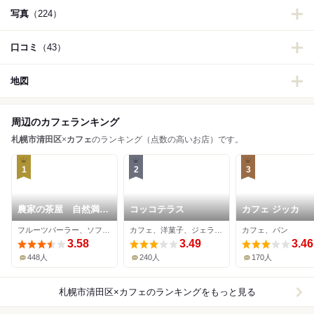
写真
（224）
口コミ
（43）
地図
周辺のカフェランキング
札幌市清田区
×
カフェ
のランキング（点数の高いお店）です。
1
2
3
農家の茶屋 自然満喫
コッコテラス
カフェ ジッカ
倶楽部
フルーツパーラー、ソフトクリーム、ピザ
カフェ、洋菓子、ジェラート・アイスクリーム
カフェ、パン
3.58
3.49
3.46
448人
240人
170人
札幌市清田区×カフェ
のランキングをもっと見る