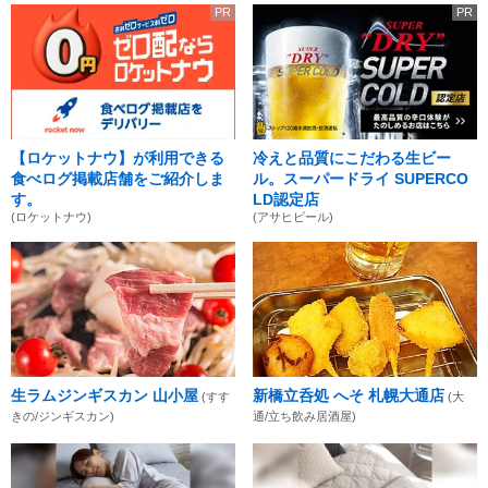
PR
PR
【ロケットナウ】が利用できる
冷えと品質にこだわる生ビー
食べログ掲載店舗をご紹介しま
ル。スーパードライ SUPERCO
す。
LD認定店
(ロケットナウ)
(アサヒビール)
生ラムジンギスカン 山小屋
新橋立呑処 へそ 札幌大通店
(すす
(大
きの/ジンギスカン)
通/立ち飲み居酒屋)