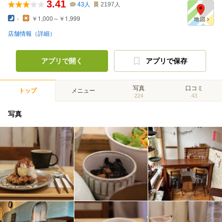
3.41
43
人
2197
人
-
￥1,000～￥1,999
店舗情報（詳細）
アプリで開く
アプリで保存
写真
口コミ
トップ
メニュー
224
43
写真