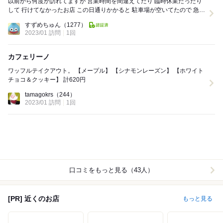
以前から何度か訪れてますが 営業時間を間違えてたり 臨時休業だったり
して 行けてなかったお店 この日通りかかると 駐車場が空いてたので 急に
思いついて寄ってみました ...
すずめちゅん
（1277）
2023/01 訪問
1回
カフェリーノ
ワッフルテイクアウト。 【メープル】 【シナモンレーズン】 【ホワイト
チョコ＆クッキー】 計620円
tamagokrs
（244）
2023/01 訪問
1回
口コミをもっと見る（43人）
[PR] 近くのお店
もっと見る