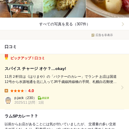
すべての写真を見る（307件）
広告を非表示
口コミ
ピックアップ！口コミ
スパイス チャージ オケ？…okay!
11月２軒目は《はりまや》の「バクテーのカレー」でランチ お店は国道
12号から水源地通を北に入ってJR千歳線跨線橋の手間、札幌白石郵便局
の斜め向かい…外観は1階コンクリート、2階以上ダークグレイのおしゃ
4.0
れな外壁です 入口の左壁に大きめの看板があります 店内はコンクリート
Lunch:
打ちっぱなし（エ...
p.jack
（230）
2025/11 訪問
1回
ラムSPカレー？？
以前からお店があることには気が付いていましたが、 交通量の多い交差