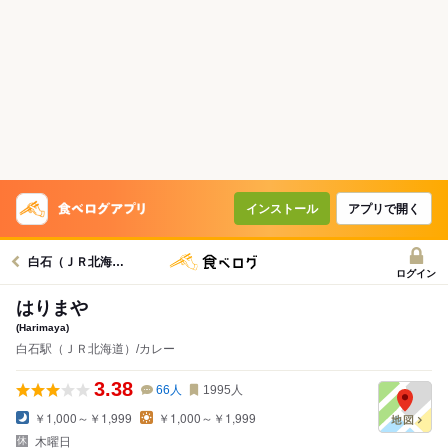
インストール
アプリで開く
白石（ＪＲ北海道）駅グルメへ
ログイン
はりまや
(Harimaya)
白石駅（ＪＲ北海道）/カレー
3.38
66
人
1995
人
￥1,000～￥1,999
￥1,000～￥1,999
木曜日