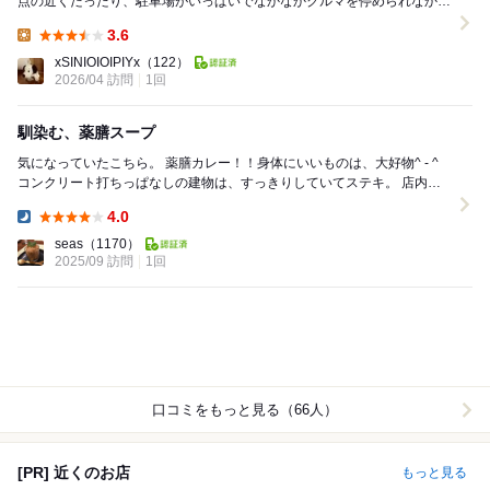
点の近くだったり、駐車場がいっぱいでなかなかクルマを停められなかっ
たりで 伺うことができずにいましたが、今回伺...
3.6
Lunch:
xSINIOIOIPIYx
（122）
2026/04 訪問
1回
馴染む、薬膳スープ
気になっていたこちら。 薬膳カレー！！身体にいいものは、大好物^ - ^
コンクリート打ちっぱなしの建物は、すっきりしていてステキ。 店内も
雰囲気あるわぁ〜 エアコンま...
4.0
Dinner:
seas
（1170）
2025/09 訪問
1回
口コミをもっと見る（66人）
[PR] 近くのお店
もっと見る