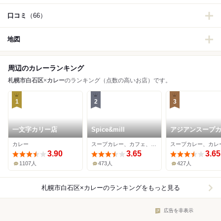
口コミ
（66）
地図
周辺のカレーランキング
札幌市白石区
×
カレー
のランキング（点数の高いお店）です。
1
2
3
一文字カリー店
Spice&mill
アジアンスープ
べす
カレー
スープカレー、カフェ、カレー
スープカレー、カレ
3.90
3.65
3.65
1107人
473人
427人
札幌市白石区×カレー
のランキングをもっと見る
広告を非表示