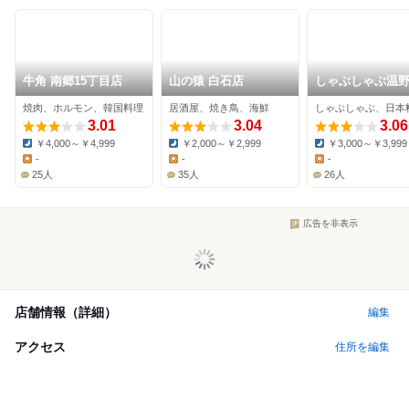
牛角 南郷15丁目店
山の猿 白石店
しゃぶしゃぶ温
白石店
焼肉、ホルモン、韓国料理
居酒屋、焼き鳥、海鮮
3.01
3.04
3.06
￥4,000～￥4,999
￥2,000～￥2,999
￥3,000～￥3,999
Dinner:
Dinner:
Dinner:
-
-
-
Lunch:
Lunch:
Lunch:
25人
35人
26人
広告を非表示
店舗情報（詳細）
編集
アクセス
住所を編集