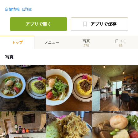
店舗情報（詳細）
アプリで開く
アプリで保存
写真
口コミ
トップ
メニュー
279
66
写真