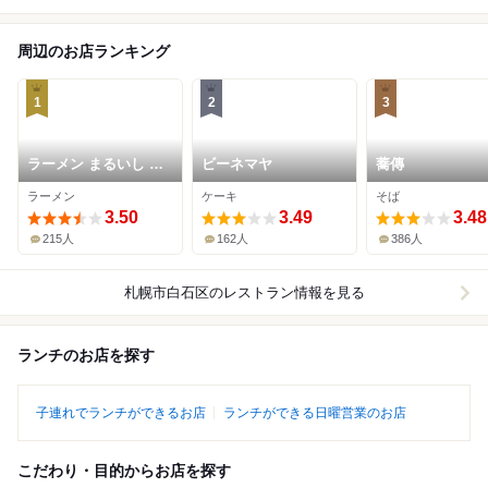
周辺のお店ランキング
1
2
3
ラーメン まるいし 白
ビーネマヤ
蕎傳
石店
ラーメン
ケーキ
そば
3.50
3.49
3.48
215人
162人
386人
札幌市白石区
のレストラン情報を見る
ランチのお店を探す
子連れでランチができるお店
ランチができる日曜営業のお店
こだわり・目的からお店を探す