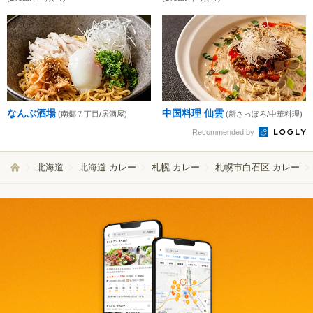
なんぶ酒場
中国料理 仙雲
(南郷７丁目/居酒屋)
(新さっぽろ/中華料理)
Recommended by
北海道
北海道 カレー
札幌 カレー
札幌市白石区 カレー