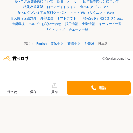
食べログ店舗会員について
広告（メーカー・団体様等向け）について
機能改善要望
口コミガイドライン
食べログプレミアム
食べログプレミアム無料クーポン
ネット予約（リクエスト予約）
個人情報保護方針
外部送信（オプトアウト）
特定商取引法に基づく表記
推奨環境
ヘルプ・お問い合わせ
採用情報
企業情報
キーワード一覧
サイトマップ
チェーン一覧
言語：
English
简体中文
繁體中文
한국어
日本語
©Kakaku.com, Inc.
電話
行った
保存
共有