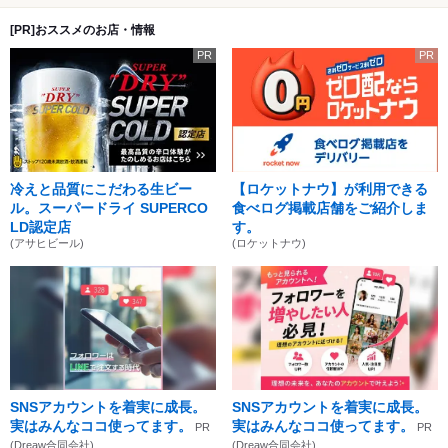
[PR]おススメのお店・情報
PR
PR
冷えと品質にこだわる生ビー
【ロケットナウ】が利用できる
ル。スーパードライ SUPERCO
食べログ掲載店舗をご紹介しま
LD認定店
す。
(アサヒビール)
(ロケットナウ)
SNSアカウントを着実に成長。
SNSアカウントを着実に成長。
実はみんなココ使ってます。
実はみんなココ使ってます。
PR
PR
(Dreaw合同会社)
(Dreaw合同会社)