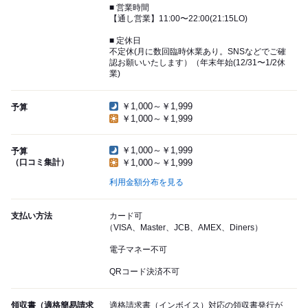
■ 営業時間
【通し営業】11:00〜22:00(21:15LO)
■ 定休日
不定休(月に数回臨時休業あり。SNSなどでご確
認お願いいたします）（年末年始(12/31〜1/2休
業)
￥1,000～￥1,999
予算
￥1,000～￥1,999
￥1,000～￥1,999
予算
（口コミ集計）
￥1,000～￥1,999
利用金額分布を見る
支払い方法
カード可
（VISA、Master、JCB、AMEX、Diners）
電子マネー不可
QRコード決済不可
領収書（適格簡易請求
適格請求書（インボイス）対応の領収書発行が