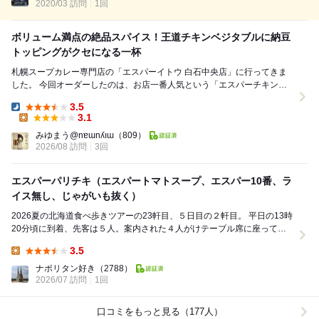
提供です。見...
2020/03 訪問
1回
ボリューム満点の絶品スパイス！王道チキンベジタブルに納豆
トッピングがクセになる一杯
札幌スープカレー専門店の「エスパーイトウ 白石中央店」に行ってきま
した。 今回オーダーしたのは、お店一番人気という「エスパーチキンベ
ジタブル」。さらにメニューで気になったひきわり...
3.5
Dinner:
3.1
Lunch:
みゆまう@nɐɯnʎıɯ
（809）
2026/08 訪問
3回
エスパーパリチキ（エスパートマトスープ、エスパー10番、ラ
イス無し、じゃがいも抜く）
2026夏の北海道食べ歩きツアーの23軒目、５日目の２軒目。 平日の13時
20分頃に到着、先客は５人。案内された４人がけテーブル席に座ってメ
ニューを拝見、エスパーパリチキ@1...
3.5
Lunch:
ナポリタン好き
（2788）
2026/07 訪問
1回
口コミをもっと見る（177人）