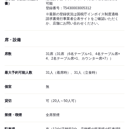
書）
可能
登録番号：T5430003005312
※最新の登録状況は国税庁インボイス制度適格
請求書発行事業者公表サイトをご確認いただく
か、店舗にお問い合わせください。
席・設備
席数
31席（31席 （6名テーブル×1、4名テーブル席×
4、2名テーブル席×1、カウンター席×7））
最大予約可能人数
31人（着席時）、31人（立食時）
個室
無
貸切
可（20人～50人可）
禁煙・喫煙
全席禁煙