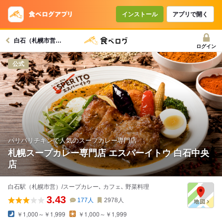
インストール
アプリで開く
白石（札幌市営）駅グルメへ
ログイン
公式
パリパリチキンで人気のスープカレー専門店
札幌スープカレー専門店 エスパーイトウ 白石中央
店
白石駅（札幌市営）/スープカレー､ カフェ､ 野菜料理
3.43
177
人
2978
人
￥1,000～￥1,999
￥1,000～￥1,999