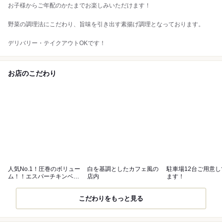
お子様からご年配のかたまでお楽しみいただけます！
野菜の調理法にこだわり、旨味を引き出す素揚げ調理となっております。
デリバリー・テイクアウトOKです！
お店のこだわり
人気No.1！圧巻のボリュー
白を基調としたカフェ風の
駐車場12台ご用意
ム！！エスパーチキンベジ
店内
ます！
タブル！
こだわりをもっと見る