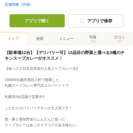
店舗情報（詳細）
アプリで開く
アプリで保存
写真
口コミ
トップ
座席
メニュー
735
177
【駐車場12台】【デリバリー可】12品目の野菜と選べる3種のチ
キンスープカレーがオススメ！
【食べログ百名店受賞の人気スープカレー店】
2008年札幌市西区八軒で開業した
札幌スープカレー専門店エスパーイトウ
札幌市内4店舗で営業中!!
こだわりのパリパリチキンが大人気です！
鶏・豚と香味野菜のふんだんに使った
スープカレーはあっさりでコクがある味わい。