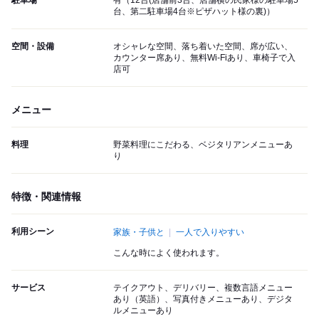
駐車場
有（12台(店舗前3台、店舗横の民家様の駐車場5
台、第二駐車場4台※ピザハット様の裏)）
空間・設備
オシャレな空間、落ち着いた空間、席が広い、
カウンター席あり、無料Wi-Fiあり、車椅子で入
店可
メニュー
料理
野菜料理にこだわる、ベジタリアンメニューあ
り
特徴・関連情報
利用シーン
家族・子供と
一人で入りやすい
こんな時によく使われます。
サービス
テイクアウト、デリバリー、複数言語メニュー
あり（英語）、写真付きメニューあり、デジタ
ルメニューあり