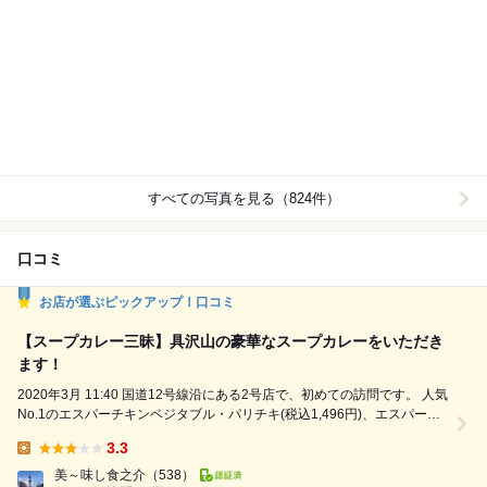
すべての写真を見る（824件）
口コミ
お店が選ぶピックアップ！口コミ
【スープカレー三昧】具沢山の豪華なスープカレーをいただき
ます！
2020年3月 11:40 国道12号線沿にある2号店で、初めての訪問です。 人気
No.1のエスパーチキンベジタブル・パリチキ(税込1,496円)、エスパーオ
リジナルスープ、辛さエスパー10、ライス小盛(－30円)、ブロッコリート
3.3
ッピング(税込105円)、平日ランチタイムサービスでソフトドリンク無料
Lunch:
なのでアイスコーヒーをオーダーです。 オーダーしてから10分ほどでの
美～味し食之介
（538）