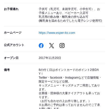
お子様連れ
子供可（乳児可、未就学児可、小学生可）、お
子様メニューあり、ベビーカー入店可
乳児用の飲み物・離乳食の持ち込み可
(離乳食を温めるためでしたら電子レンジ使用可)
ホームページ
https://www.esper-ito.com
公式アカウント
オープン日
2017年11月20日
備考
8の付く日はポイントカードのポイント2倍DA
Y！
Twitter・facebook・Instagramなどで店舗情報・
限定サービスなど公開。
キッズメニュー・キッズチェアご用意してあり
ます。
企業様・団体様の大量テイクアウトも承ってお
ります。
（お打ち合わせの上お作り致します。）
※お席のご予約は承っておりませんのでご了承
お願い致します。