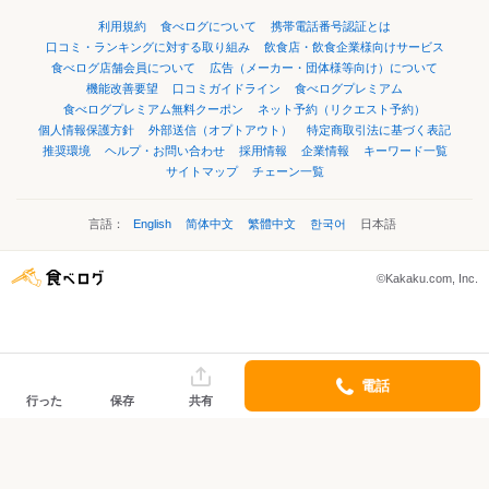
利用規約
食べログについて
携帯電話番号認証とは
口コミ・ランキングに対する取り組み
飲食店・飲食企業様向けサービス
食べログ店舗会員について
広告（メーカー・団体様等向け）について
機能改善要望
口コミガイドライン
食べログプレミアム
食べログプレミアム無料クーポン
ネット予約（リクエスト予約）
個人情報保護方針
外部送信（オプトアウト）
特定商取引法に基づく表記
推奨環境
ヘルプ・お問い合わせ
採用情報
企業情報
キーワード一覧
サイトマップ
チェーン一覧
言語：
English
简体中文
繁體中文
한국어
日本語
©Kakaku.com, Inc.
電話
行った
保存
共有