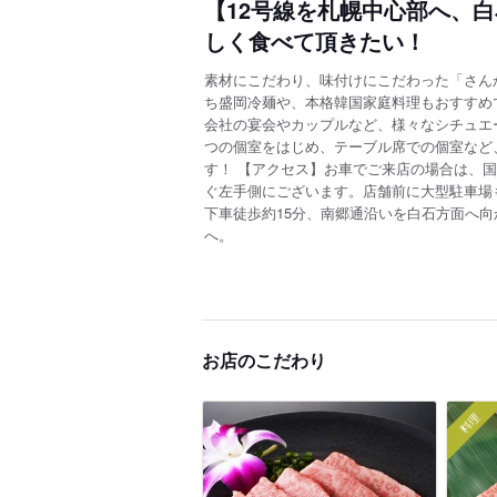
【12号線を札幌中心部へ、白
しく食べて頂きたい！
素材にこだわり、味付けにこだわった「さん
ち盛岡冷麺や、本格韓国家庭料理もおすすめ
会社の宴会やカップルなど、様々なシチュエー
つの個室をはじめ、テーブル席での個室など
す！ 【アクセス】お車でご来店の場合は、国
ぐ左手側にございます。店舗前に大型駐車場
下車徒歩約15分、南郷通沿いを白石方面へ向か
へ。
お店のこだわり
料理