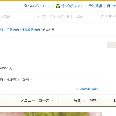
食べログについて
保有Vポイント
予約確認
行っ
幌市白石区 焼肉
東札幌駅 焼肉
さんか亭
20564
人
肉
ホルモン
冷麺
店舗情報（詳細）
メニュー・コース
写真
3379