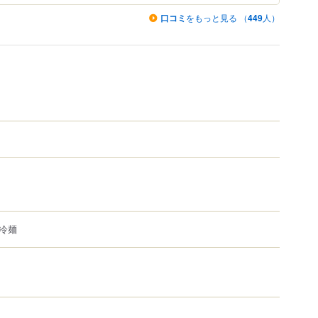
口コミ
をもっと見る （
449
人）
冷麺