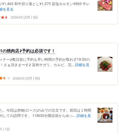
リ¥1,463 和牛切り落とし¥1,375 旨塩ホルモン¥693 牛レ
細を見る
2026/03 訪問
3回
.1の焼肉店♪予約は必須です！
ナー♪数日前に予約も早い時間の予約が取れず19:30の
！さぁ頂きま〜す♪ 旨肉サガリ、カルビ、完...
詳細を見
2026/03 訪問
9回
した。今回は赤物(ロース)のみでの注文です。前回は１時間
ての訪問です。 11時30分開店前からめっ...
詳細を見
問
1回