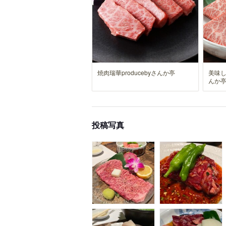
焼肉瑞華producebyさんか亭
美味
んか
投稿写真