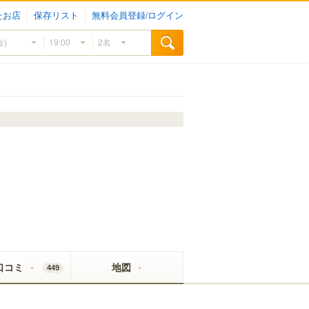
たお店
保存リスト
無料会員登録/ログイン
口コミ
地図
449