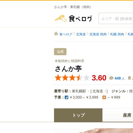
さんか亭 - 東札幌（焼肉）
食べログ
食べログ
北海道
北海道 焼肉
札幌 焼肉
札
公式
本格焼肉と韓国料理
さんか亭
3.60
449
人
最寄り駅：
東札幌駅
[
北海道
]
ジャンル：
焼
予算：
￥3,000～￥3,999
～￥999
トップ
座席