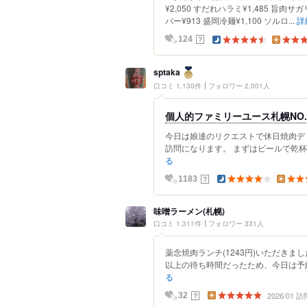
¥2,050 すだれハラミ¥1,485 旨肉サガ
バー¥913 盛岡冷麺¥1,100 ソルロ...
詳
？
124
sptaka
口コミ 1,130件
フォロワー 2,001人
個人的ファミリーユース札幌NO
今日は娘達のリクエストで休日焼肉ディ
訪問になります。 まずはビールで乾杯
る
？
1183
味噌ラーメン(札幌)
口コミ 1,311件
フォロワー 331人
薬念焼肉ランチ(1243円)いただきま
以上の待ち時間だったため、今日は予約し
る
2026/01 訪
？
32