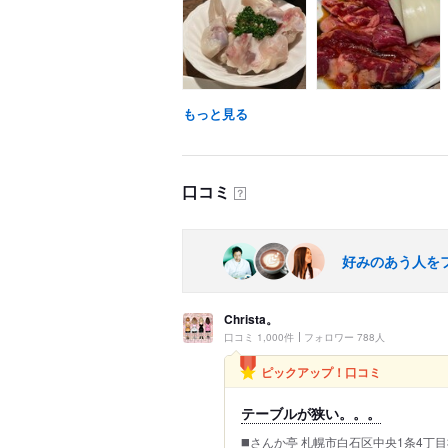
もっと見る
口コミ
？
好みのあう人を
Christa。
口コミ 1,000件
フォロワー 788人
ピックアップ！口コミ
テーブルが狭い。。。
◼️さんか亭 札幌市白石区中央1条4丁目