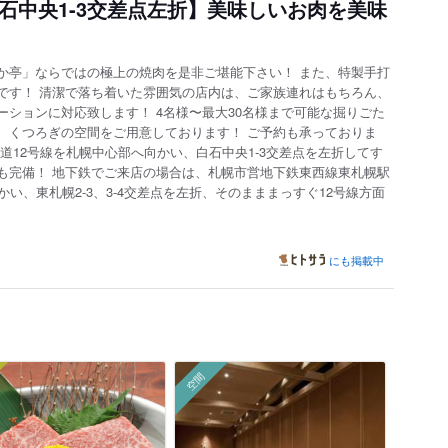
石中央1-3交差点左折】美味しいお肉を美味
か亭」ならではの極上の焼肉を是非ご堪能下さい！ また、特製手打
です！ 清潔で落ち着いた雰囲気の店内は、ご家族連れはもちろん、
ションに対応致します！ 4名様〜最大30名様まで可能な掘りごた
、くつろぎの空間をご用意しております！ ご予約も承っ
ておりま
道12号線を札幌中心部へ向かい、白石中央1-3交差点を左折してす
も完備！ 地下鉄でご来店の場合は、札幌市営地下鉄東西線東札幌駅
い、東札幌2-3、3-4交差点を左折、そのまままっすぐ12号線方面
にも掲載中
空間