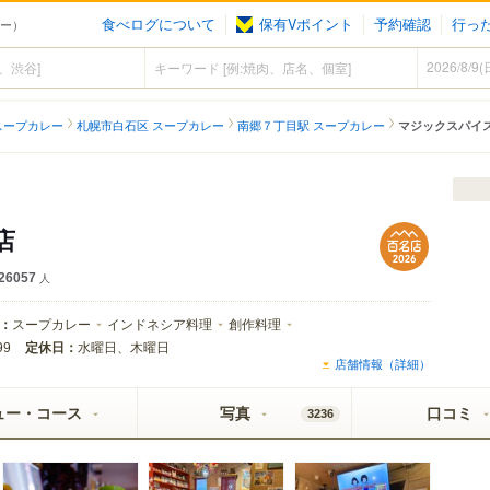
食べログについて
保有Vポイント
予約確認
行っ
レー）
スープカレー
札幌市白石区 スープカレー
南郷７丁目駅 スープカレー
マジックスパイス
店
26057
人
：
スープカレー
インドネシア料理
創作料理
定休日：
水曜日、木曜日
99
店舗情報（詳細）
ュー・コース
写真
口コミ
3236