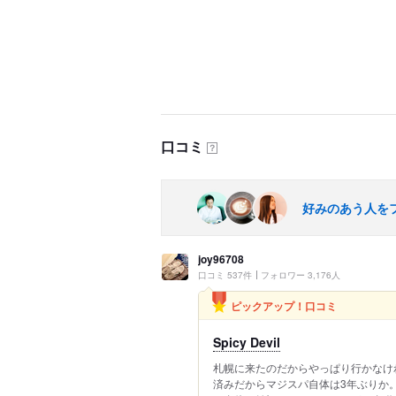
口コミ
？
好みのあう人を
joy96708
口コミ 537件
フォロワー 3,176人
ピックアップ！口コミ
Spicy Devil
札幌に来たのだからやっぱり行かなけ
済みだからマジスパ自体は3年ぶりか