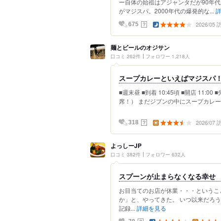
ー自体の始祖はアジャンタだが90年
がマジスパ。2000年代の爆発的な...
2026/05
？
675
麺とビールのオジサン
口コミ 262件
フォロワー 1,218人
スープカレーといえばマジスパ
■週末昼 ■到着 10:45頃 ■開店 11
席！） まだジブンの中にスープカレー
2026/07
？
318
よっしーJP
口コミ 382件
フォロワー 632人
スプーンが止まらなくなる幸
お目当てのお店が休業・・・というこ
か」と、やってきた。 いつ以来だろ
記録...
詳細を見る