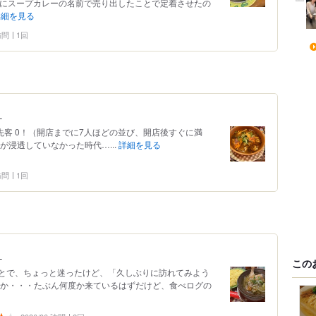
代にスープカレーの名前で売り出したことで定着させたの
詳細を見る
 訪問
1回
！
:00 ■先客 0！（開店までに7人ほどの並び、開店後すぐに満
が浸透していなかった時代…...
詳細を見る
 訪問
1回
せ
この
とで、ちょっと迷ったけど、「久しぶりに訪れてみよう
うか・・・たぶん何度か来ているはずだけど、食べログの