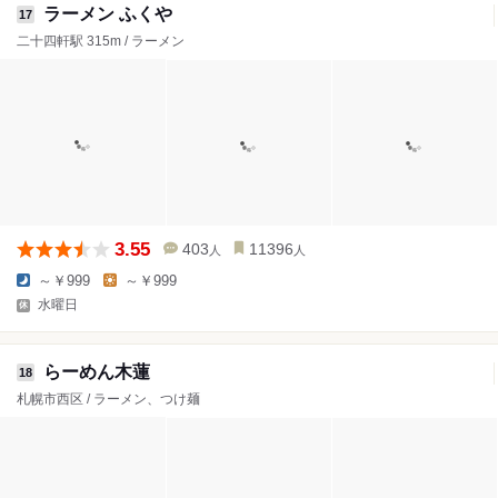
ラーメン ふくや
17
二十四軒駅 315m / ラーメン
3.55
403
11396
人
人
～￥999
～￥999
水曜日
らーめん木蓮
18
札幌市西区 / ラーメン、つけ麺