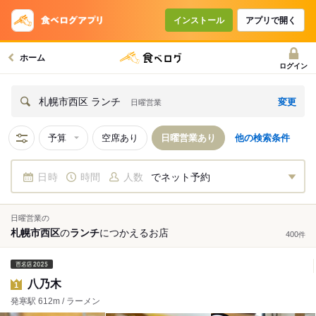
インストール
アプリで開く
ホーム
ログイン
変更
札幌市西区 ランチ
日曜営業
予算
空席あり
日曜営業あり
他の検索条件
日時
時間
人数
でネット予約
日曜営業の
札幌市西区
の
ランチ
につかえる
お店
400
件
八乃木
1
発寒駅 612m / ラーメン