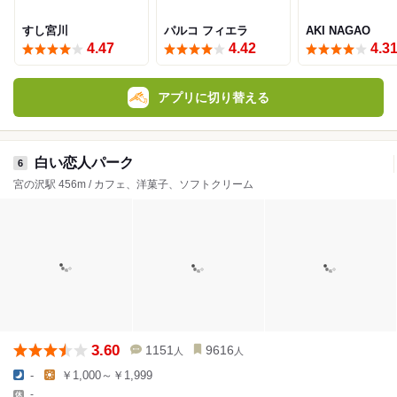
すし宮川
パルコ フィエラ
AKI NAGAO
4.47
4.42
4.3
アプリに切り替える
白い恋人パーク
6
宮の沢駅 456m / カフェ、洋菓子、ソフトクリーム
3.60
1151
9616
人
人
-
￥1,000～￥1,999
-