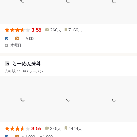
3.55
266
7166
人
人
-
～￥999
木曜日
らーめん来斗
19
八軒駅 441m / ラーメン
3.55
245
4444
人
人