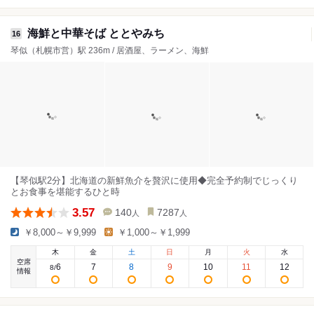
海鮮と中華そば ととやみち
16
琴似（札幌市営）駅 236m / 居酒屋、ラーメン、海鮮
【琴似駅2分】北海道の新鮮魚介を贅沢に使用◆完全予約制でじっくり
とお食事を堪能するひと時
3.57
140
7287
人
人
￥8,000～￥9,999
￥1,000～￥1,999
木
金
土
日
月
火
水
空席
6
7
8
9
10
11
12
8
/
情報