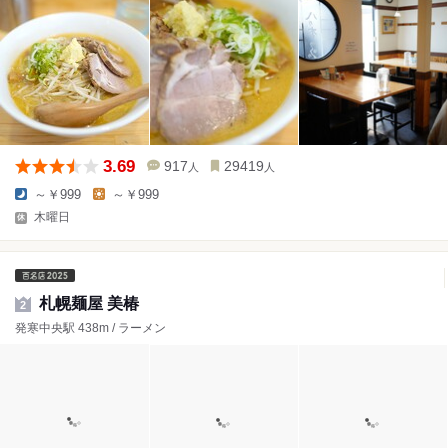
3.69
917
29419
人
人
～￥999
～￥999
木曜日
札幌麺屋 美椿
2
発寒中央駅 438m / ラーメン