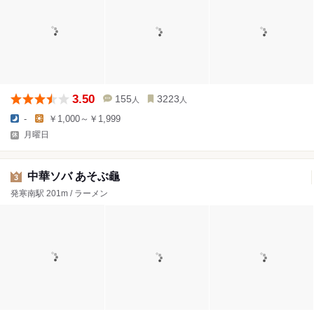
3.50
155
3223
人
人
-
￥1,000～￥1,999
月曜日
中華ソバ あそぶ龜
3
発寒南駅 201m / ラーメン