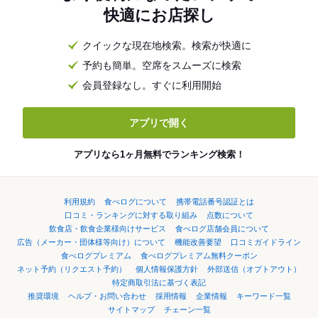
快適にお店探し
クイックな現在地検索。検索が快適に
予約も簡単。空席をスムーズに検索
会員登録なし。すぐに利用開始
アプリで開く
アプリなら1ヶ月無料でランキング検索！
利用規約
食べログについて
携帯電話番号認証とは
口コミ・ランキングに対する取り組み
点数について
飲食店・飲食企業様向けサービス
食べログ店舗会員について
広告（メーカー・団体様等向け）について
機能改善要望
口コミガイドライン
食べログプレミアム
食べログプレミアム無料クーポン
ネット予約（リクエスト予約）
個人情報保護方針
外部送信（オプトアウト）
特定商取引法に基づく表記
推奨環境
ヘルプ・お問い合わせ
採用情報
企業情報
キーワード一覧
サイトマップ
チェーン一覧