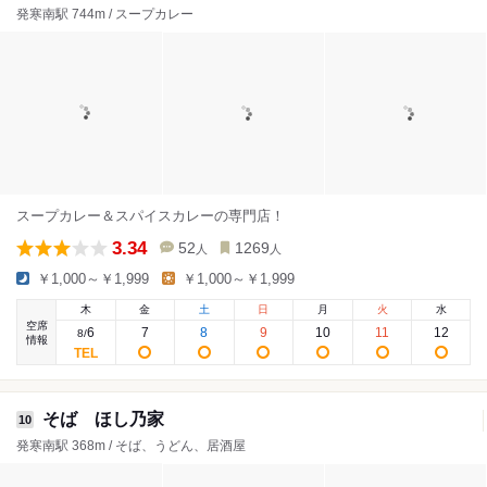
発寒南駅 744m / スープカレー
スープカレー＆スパイスカレーの専門店！
3.34
52
1269
人
人
￥1,000～￥1,999
￥1,000～￥1,999
木
金
土
日
月
火
水
空席
6
7
8
9
10
11
12
8
/
情報
そば ほし乃家
10
発寒南駅 368m / そば、うどん、居酒屋