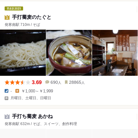
手打蕎麦のたぐと
1
発寒南駅 710m / そば
3.69
690
28865
人
人
-
￥1,000～￥1,999
月曜日、土曜日、日曜日
手打ち蕎麦 あかね
2
発寒南駅 632m / そば、スイーツ、創作料理