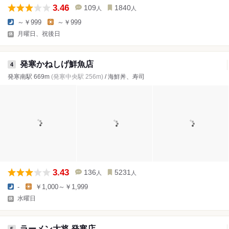
3.46
109
1840
人
人
～￥999
～￥999
月曜日、祝後日
発寒かねしげ鮮魚店
4
発寒南駅 669m
(発寒中央駅 256m)
/ 海鮮丼、寿司
3.43
136
5231
人
人
-
￥1,000～￥1,999
水曜日
ラーメン大将 発寒店