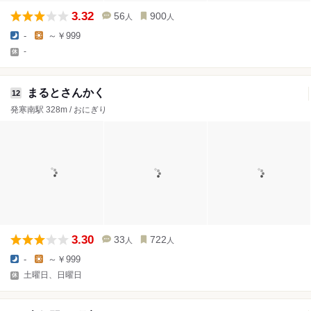
3.32
56
900
人
人
-
～￥999
-
まるとさんかく
12
発寒南駅 328m / おにぎり
3.30
33
722
人
人
-
～￥999
土曜日、日曜日