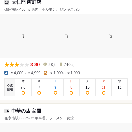
大仁門 西町店
13
発寒南駅 403m / 焼肉、ホルモン、ジンギスカン
3.30
28
740
人
人
￥4,000～￥4,999
￥1,000～￥1,999
木
金
土
日
月
火
水
空席
6
7
8
9
10
11
12
8
/
情報
中華の店 宝園
14
発寒南駅 335m / 中華料理、ラーメン、食堂