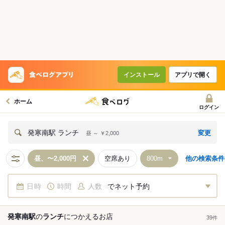
インストール
アプリで開く
ホーム
ログイン
変更
発寒南駅 ランチ
昼 ～ ￥2,000
昼、〜2,000円
空席あり
他の検索条件
日時
時間
人数
でネット予約
発寒南駅
の
ランチ
につかえる
お店
39
件