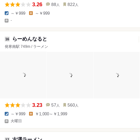
3.26
88
822
人
人
～￥999
～￥999
-
らーめんなると
16
発寒南駅 749m / ラーメン
3.23
57
560
人
人
～￥999
￥1,000～￥1,999
火曜日
古澤ラーメン
17