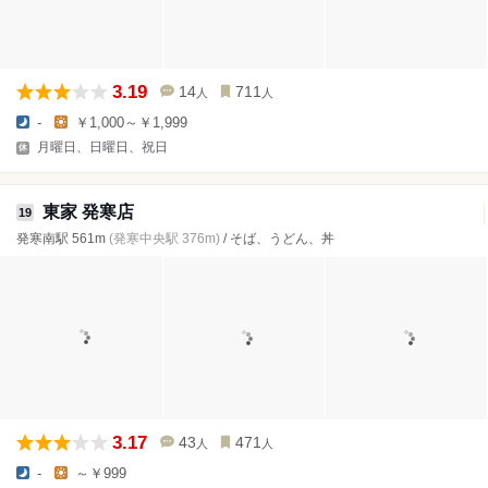
3.19
14
711
人
人
-
￥1,000～￥1,999
月曜日、日曜日、祝日
東家 発寒店
19
発寒南駅 561m
(発寒中央駅 376m)
/ そば、うどん、丼
3.17
43
471
人
人
-
～￥999