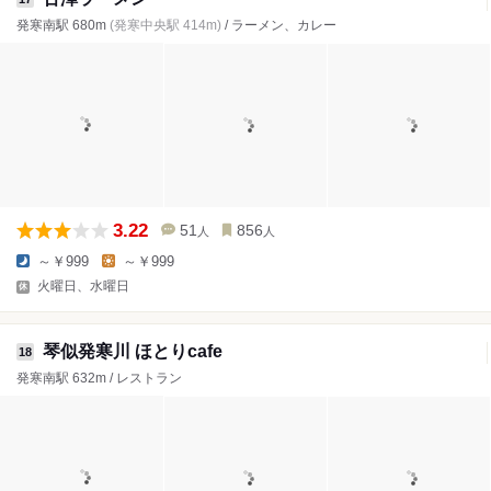
発寒南駅 680m
(発寒中央駅 414m)
/ ラーメン、カレー
3.22
51
856
人
人
～￥999
～￥999
火曜日、水曜日
琴似発寒川 ほとりcafe
18
発寒南駅 632m / レストラン