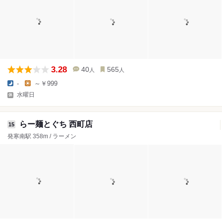
3.28
40
565
人
人
-
～￥999
水曜日
らー麺とぐち 西町店
15
発寒南駅 358m / ラーメン