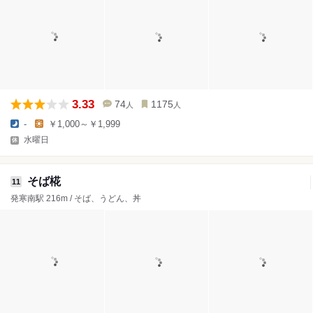
3.33
74
1175
人
人
-
￥1,000～￥1,999
水曜日
そば椛
11
発寒南駅 216m / そば、うどん、丼