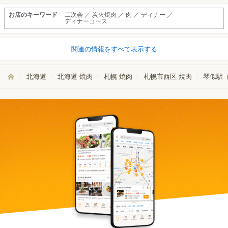
お店のキーワード
二次会 ／ 炭火焼肉 ／ 肉 ／ ディナー ／
ディナーコース
関連の情報をすべて表示する
北海道
北海道 焼肉
札幌 焼肉
札幌市西区 焼肉
琴似駅（