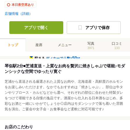
本日夜空席あり
店舗情報（詳細）
アプリで開く
アプリで保存
写真
口コミ
トップ
座席
メニュー
3971
133
50
貯まる
ディナーで人数×
pt
琴似駅2分■芝浦直送・上質なお肉を贅沢に焼きしゃぶで堪能♪モダ
ンシックな空間でゆったり寛ぐ
芝浦から直送される厳選された上質なお肉や、北海道産・高鮮度のホルモン
をお楽しみいただけます。なかでもおすすめは「焼きしゃぶ」。部位は牛タ
ンやリブロース・カルビなどから選べ、それぞれの部位に合わせた特製ダレ
をつけて堪能できる自慢の逸品です。酒屋から仕入れる日本酒をはじめ、多
彩なお酒と一緒にいかがでしょうか◎店内はモダンシックで落ち着いた雰囲
気を演出。ご宴会や女子会・お食事会など柔軟に対応可能です♪
お店のこだわり