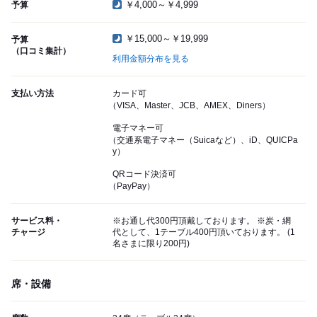
￥4,000～￥4,999
予算
￥15,000～￥19,999
予算
（口コミ集計）
利用金額分布を見る
支払い方法
カード可
（VISA、Master、JCB、AMEX、Diners）
電子マネー可
（交通系電子マネー（Suicaなど）、iD、QUICPa
y）
QRコード決済可
（PayPay）
サービス料・
※お通し代300円頂戴しております。 ※炭・網
チャージ
代として、1テーブル400円頂いております。 (1
名さまに限り200円)
席・設備