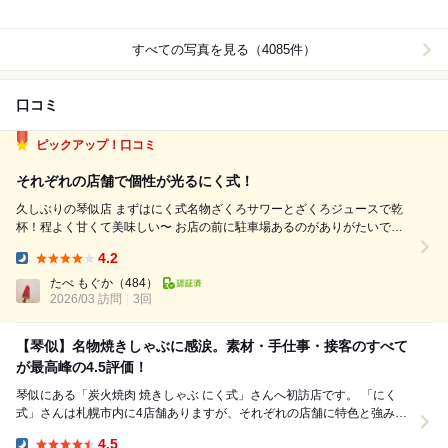
すべての写真を見る（4085件）
口コミ
ピックアップ！口コミ
それぞれの店舗で個性が光るにく式！
久しぶりの琴似店 まずはにく式名物ざくろサワーとざくろジュースで乾
杯！程よく甘くて美味しい〜 お店の前に駐車場あるのがありがたいで
す。 まず今回のおまかせで頼んだ内容↓ ●本日のナムル（ほうれん草） ●
4.2
ハチノスとガツとトマトのサラダ ●牛ユッケ ●上たんとネギ巻きタン ●ハ
Dinner:
ラ...
たべ もぐか
（484）
2026/03 訪問
3回
【琴似】名物焼きしゃぶに感涙。素材・手仕事・接客のすべて
が最高峰の4.5評価！
琴似にある「炭火焼肉 焼きしゃぶ にく式」さんへ初訪店です。 「にく
式」さんは札幌市内に4店舗ありますが、それぞれの店舗に特色と強みを
持っているので、訪問すると必ず新たな驚きと経...
4.5