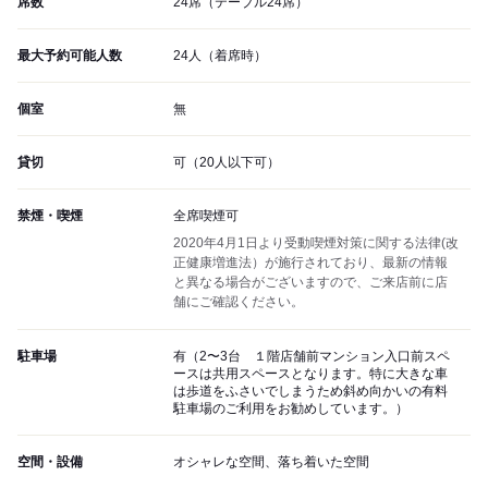
席数
24席（テーブル24席）
最大予約可能人数
24人（着席時）
個室
無
貸切
可（20人以下可）
禁煙・喫煙
全席喫煙可
2020年4月1日より受動喫煙対策に関する法律(改
正健康増進法）が施行されており、最新の情報
と異なる場合がございますので、ご来店前に店
舗にご確認ください。
駐車場
有（2〜3台 １階店舗前マンション入口前スペ
ースは共用スペースとなります。特に大きな車
は歩道をふさいでしまうため斜め向かいの有料
駐車場のご利用をお勧めしています。）
空間・設備
オシャレな空間、落ち着いた空間