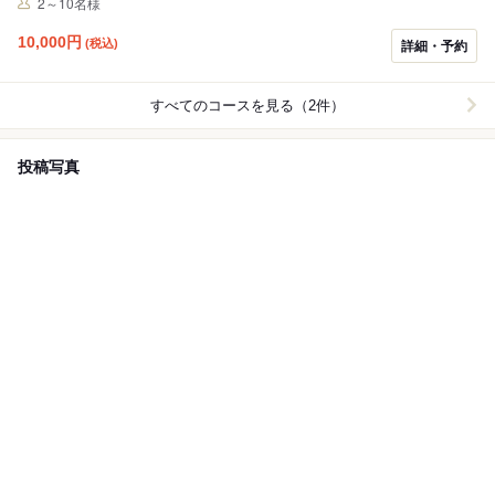
2～10名様
本酒・焼酎・チューハイなど多彩なドリンクの120分飲み放題付きも嬉しい
ポイント◎
10,000
円
(税込)
詳細・予約
すべてのコースを見る（2件）
投稿写真