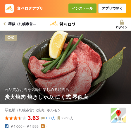
インストール
アプリで開く
琴似（札幌市営）駅グルメへ
ログイン
公式
高品質なお肉を気軽に楽しめる焼肉店
炭火焼肉 焼きしゃぶ にく式 琴似店
琴似駅（札幌市営）/焼肉､ ホルモン
3.63
133
人
2268
人
￥4,000～￥4,999
-