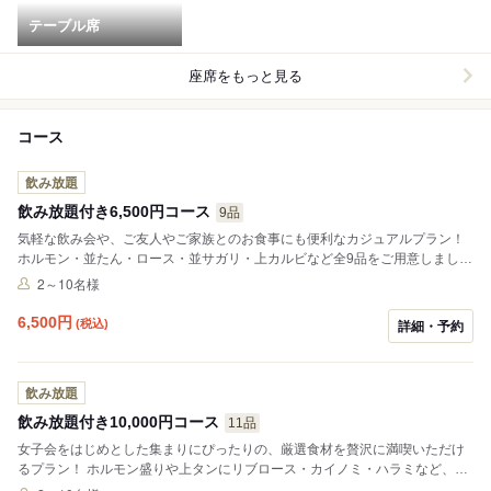
テーブル席
座席をもっと見る
コース
飲み放題
飲み放題付き6,500円コース
9品
気軽な飲み会や、ご友人やご家族とのお食事にも便利なカジュアルプラン！
ホルモン・並たん・ロース・並サガリ・上カルビなど全9品をご用意しまし
た。 生ビールはもちろん、日本酒・焼酎・チューハイなど多彩なドリンクの
2～10名様
120分飲み放題付きも嬉しいポイント◎
6,500
円
(税込)
詳細・予約
飲み放題
飲み放題付き10,000円コース
11品
女子会をはじめとした集まりにぴったりの、厳選食材を贅沢に満喫いただけ
るプラン！ ホルモン盛りや上タンにリブロース・カイノミ・ハラミなど、希
少部位も取り入れた豪華な内容となっております。 生ビールはもちろん、日