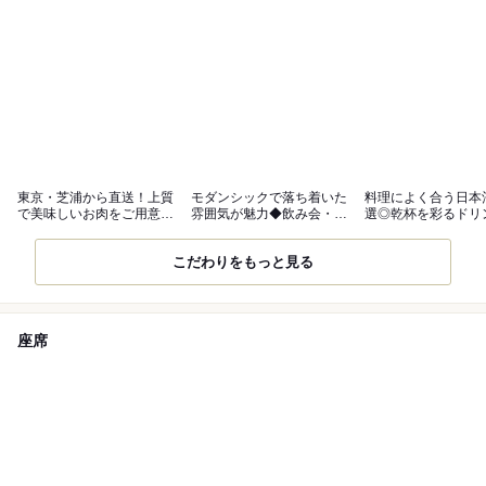
東京・芝浦から直送！上質
モダンシックで落ち着いた
料理によく合う日本
で美味しいお肉をご用意し
雰囲気が魅力◆飲み会・女
選◎乾杯を彩るドリ
ております！
子会などに◎
見逃せません
こだわりをもっと見る
座席