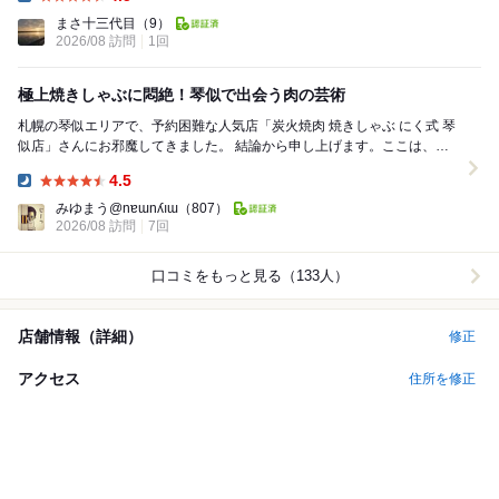
Dinner:
まさ十三代目
（9）
2026/08 訪問
1回
極上焼きしゃぶに悶絶！琴似で出会う肉の芸術
札幌の琴似エリアで、予約困難な人気店「炭火焼肉 焼きしゃぶ にく式 琴
似店」さんにお邪魔してきました。 結論から申し上げます。ここは、肉
好きなら絶対に見逃せない、まさに至福の...
4.5
Dinner:
みゆまう@nɐɯnʎıɯ
（807）
2026/08 訪問
7回
口コミをもっと見る（133人）
店舗情報（詳細）
修正
アクセス
住所を修正