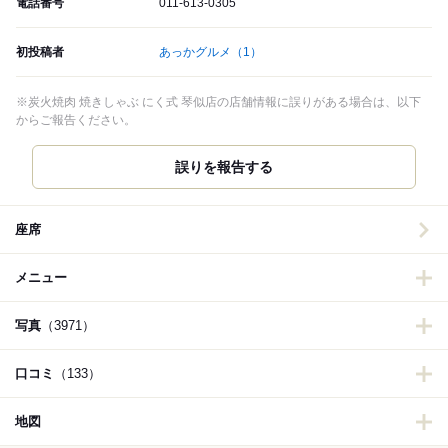
電話番号
011-613-0305
初投稿者
あっかグルメ
（1）
※炭火焼肉 焼きしゃぶ にく式 琴似店の店舗情報に誤りがある場合は、以下
からご報告ください。
誤りを報告する
座席
メニュー
写真
（3971）
口コミ
（133）
地図