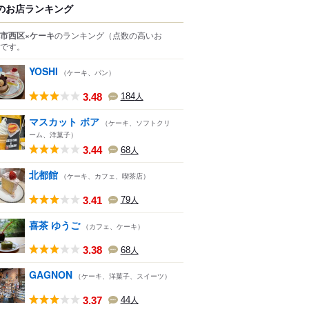
のお店ランキング
市西区×ケーキ
のランキング
（点数の高いお
です。
YOSHI
（ケーキ、パン）
3.48
184
人
マスカット ボア
（ケーキ、ソフトクリ
ーム、洋菓子）
3.44
68
人
北都館
（ケーキ、カフェ、喫茶店）
3.41
79
人
喜茶 ゆうご
（カフェ、ケーキ）
3.38
68
人
GAGNON
（ケーキ、洋菓子、スイーツ）
3.37
44
人