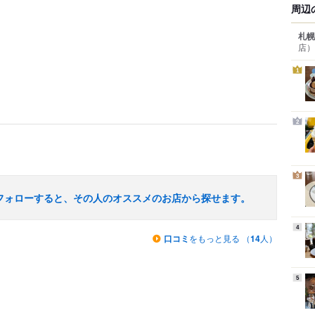
周辺
札幌
店）
1
2
3
フォローすると、その人のオススメのお店から探せます。
4
口コミ
をもっと見る （
14
人）
5