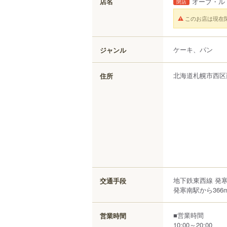
店名
オーブ・ル
閉店
このお店は現在
ケーキ、パン
ジャンル
北海道
札幌市西区
住所
地下鉄東西線 発
交通手段
発寒南駅から366
■営業時間
営業時間
10:00～20:00