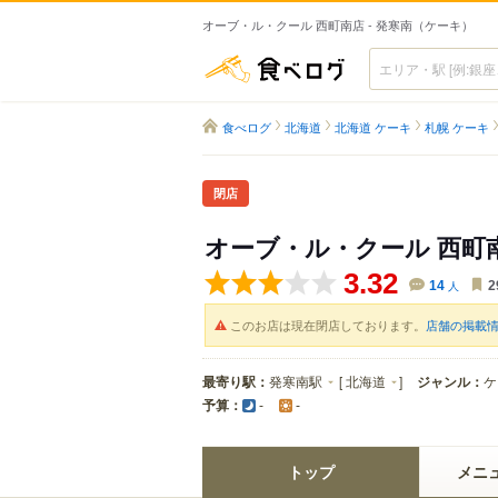
オーブ・ル・クール 西町南店 - 発寒南（ケーキ）
食べログ
食べログ
北海道
北海道 ケーキ
札幌 ケーキ
閉店
オーブ・ル・クール 西町
3.32
14
人
2
このお店は現在閉店しております。
店舗の掲載
最寄り駅：
発寒南駅
[
北海道
]
ジャンル：
ケ
予算：
-
-
トップ
メニ