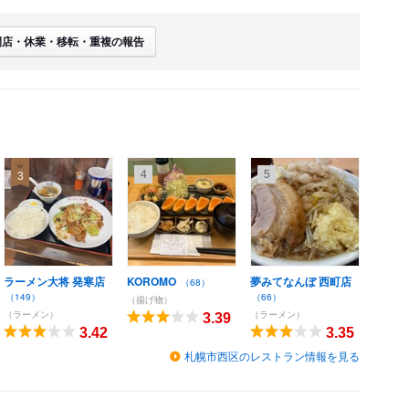
閉店・休業・移転・重複の報告
4
5
3
ラーメン大将 発寒店
KOROMO
夢みてなんぼ 西町店
（68）
（149）
（66）
（揚げ物）
（ラーメン）
（ラーメン）
3.39
3.42
3.35
札幌市西区のレストラン情報を見る