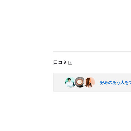
口コミ
？
好みのあう人を