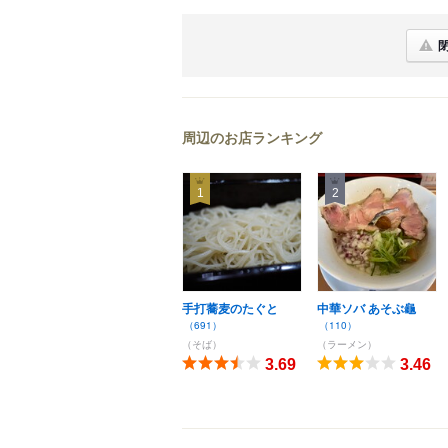
周辺のお店ランキング
1
2
手打蕎麦のたぐと
中華ソバ あそぶ龜
（691）
（110）
（そば）
（ラーメン）
3.69
3.46