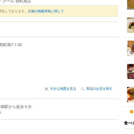
・クール 西町南店
閉店しております。
店舗の掲載情報に関して
西町南
7-1-32
大きな地図を見る
周辺のお店を探す
寒南駅から徒歩５分
m
食べ