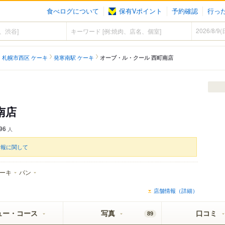
食べログについて
保有Vポイント
予約確認
行っ
札幌市西区 ケーキ
発寒南駅 ケーキ
オーブ・ル・クール 西町南店
南店
96
人
情報に関して
ーキ
パン
店舗情報（詳細）
ュー・コース
写真
口コミ
89