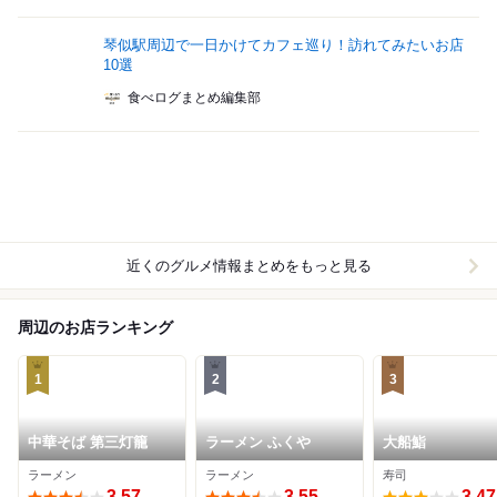
琴似駅周辺で一日かけてカフェ巡り！訪れてみたいお店
10選
食べログまとめ編集部
近くのグルメ情報まとめをもっと見る
周辺のお店ランキング
1
2
3
中華そば 第三灯籠
ラーメン ふくや
大船鮨
ラーメン
ラーメン
寿司
3.57
3.55
3.47