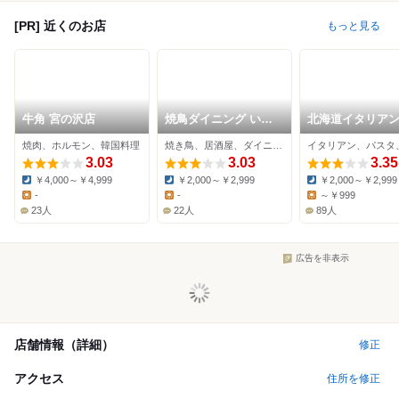
[PR] 近くのお店
もっと見る
牛角 宮の沢店
焼鳥ダイニング いた
北海道イタリアン
だきコッコちゃん JR
アボッカ JR琴似
焼肉、ホルモン、韓国料理
焼き鳥、居酒屋、ダイニングバー
イタリアン、パスタ
琴似駅前店
店
3.03
3.03
3.35
￥4,000～￥4,999
￥2,000～￥2,999
￥2,000～￥2,999
Dinner:
Dinner:
Dinner:
-
-
～￥999
Lunch:
Lunch:
Lunch:
23人
22人
89人
広告を非表示
店舗情報（詳細）
修正
アクセス
住所を修正