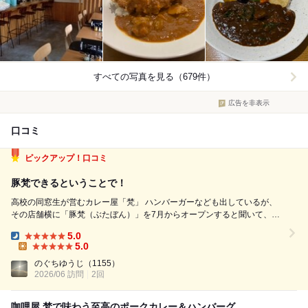
すべての写真を見る（679件）
広告を非表示
口コミ
ピックアップ！口コミ
豚梵できるということで！
高校の同窓生が営むカレー屋「梵」 ハンバーガーなども出しているが、
その店舗横に「豚梵（ぶたぼん）」を7月からオープンすると聞いて、梵
に。 いろいろお話をして、夫婦二人でビーフカレーをオーダー。 ここの
5.0
ビーフカレーは、とにかく肉が柔らかくて抜群に美味い！ ここはさらに
Dinner:
5.0
ピクルスも美味...
Lunch:
のぐちゆうじ
（1155）
2026/06 訪問
2回
咖哩屋 梵で味わう至高のポークカレー＆ハンバーグ