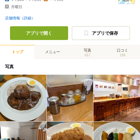
月曜日
店舗情報（詳細）
アプリで開く
アプリで保存
写真
口コミ
トップ
メニュー
617
158
写真