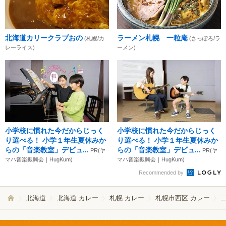
北海道カリークラブおの
ラーメン札幌 一粒庵
(札幌/カ
(さっぽろ/ラ
レーライス)
ーメン)
小学校に慣れた今だからじっく
小学校に慣れた今だからじっく
り選べる！ 小学１年生夏休みか
り選べる！ 小学１年生夏休みか
らの「音楽教室」デビュ...
らの「音楽教室」デビュ...
PR(ヤ
PR(ヤ
マハ音楽振興会｜HugKum)
マハ音楽振興会｜HugKum)
Recommended by
北海道
北海道 カレー
札幌 カレー
札幌市西区 カレー