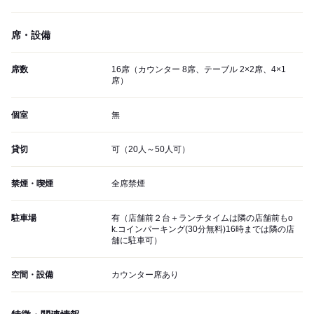
席・設備
席数
16席（カウンター 8席、テーブル 2×2席、4×1
席）
個室
無
貸切
可（20人～50人可）
禁煙・喫煙
全席禁煙
駐車場
有（店舗前２台＋ランチタイムは隣の店舗前もo
k.コインパーキング(30分無料)16時までは隣の店
舗に駐車可）
空間・設備
カウンター席あり