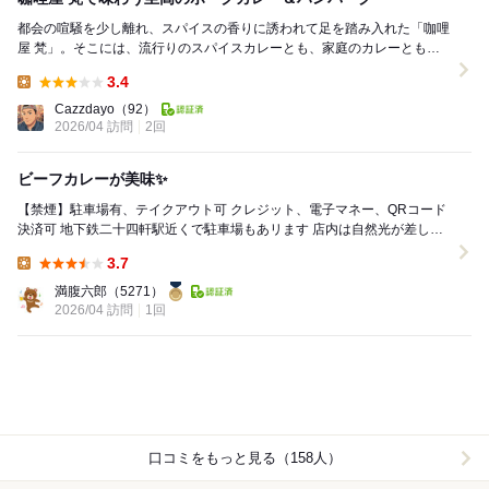
都会の喧騒を少し離れ、スパイスの香りに誘われて足を踏み入れた「咖哩
屋 梵」。そこには、流行りのスパイスカレーとも、家庭のカレーとも一
線を画す、研ぎ澄まされた「日本の洋食カレー」の極...
3.4
Lunch:
Cazzdayo
（92）
2026/04 訪問
2回
ビーフカレーが美味✨️
【禁煙】駐車場有、テイクアウト可 クレジット、電子マネー、QRコード
決済可 地下鉄二十四軒駅近くで駐車場もあリます 店内は自然光が差し込
む 優しい空気感のある空間 ...
3.7
Lunch:
満腹六郎
（5271）
2026/04 訪問
1回
口コミをもっと見る（158人）