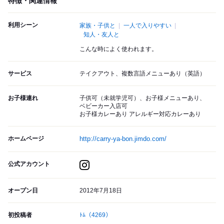
特徴・関連情報
利用シーン
家族・子供と
一人で入りやすい
知人・友人と
こんな時によく使われます。
サービス
テイクアウト、複数言語メニューあり（英語）
お子様連れ
子供可（未就学児可）、お子様メニューあり、
ベビーカー入店可
お子様カレーあり アレルギー対応カレーあり
ホームページ
http://carry-ya-bon.jimdo.com/
公式アカウント
オープン日
2012年7月18日
初投稿者
ﾄﾑ
（4269）