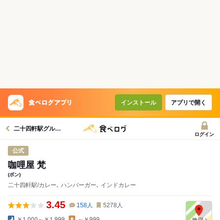
インストール
アプリで開く
二十四軒駅グルメへ
ログイン
公式
咖哩屋 梵
(ボン)
二十四軒駅/カレー､ ハンバーガー､ インドカレー
3.45
158
人
5278
人
￥1,000～￥1,999
～￥999