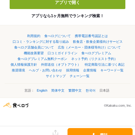
アプリで開く
アプリなら1ヶ月無料でランキング検索！
利用規約
食べログについて
携帯電話番号認証とは
口コミ・ランキングに対する取り組み
飲食店・飲食企業様向けサービス
食べログ店舗会員について
広告（メーカー・団体様等向け）について
機能改善要望
口コミガイドライン
食べログプレミアム
食べログプレミアム無料クーポン
ネット予約（リクエスト予約）
個人情報保護方針
外部送信（オプトアウト）
特定商取引法に基づく表記
推奨環境
ヘルプ・お問い合わせ
採用情報
企業情報
キーワード一覧
サイトマップ
チェーン一覧
言語：
English
简体中文
繁體中文
한국어
日本語
©Kakaku.com, Inc.