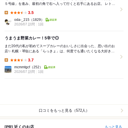
５号線」を進み、最初の角で右へ入って行くと右手にあるお店。 レトル
ト食品も販売されている人気店。...
3.5
Lunch:
oda-_215
（1829）
2026/07 訪問
1回
うまうま野菜カレー！5辛で◎
まだ20代の私が初めてスープカレーのおいしさに出会った、思い出のお
店✨ 札幌・琴似にある「らっきょ」は、何度でも通いたくなる大好きな
お店です。 いつもは定番のチキンスー...
3.7
Lunch:
mcmmtgcf
（252）
2026/07 訪問
1回
口コミをもっと見る（572人）
[PR] 近くのお店
もっと見る