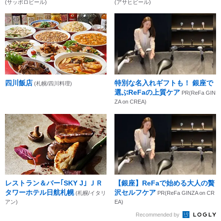
(サッポロビール)
(アサヒビール)
四川飯店
特別な名入れギフトも！ 銀座で
(札幌/四川料理)
選ぶReFaの上質ケア
PR(ReFa GIN
ZA on CREA)
レストラン＆バー｢SKY J｣ ＪＲ
【銀座】ReFaで始める大人の贅
タワーホテル日航札幌
沢セルフケア
(札幌/イタリ
PR(ReFa GINZA on CR
アン)
EA)
Recommended by