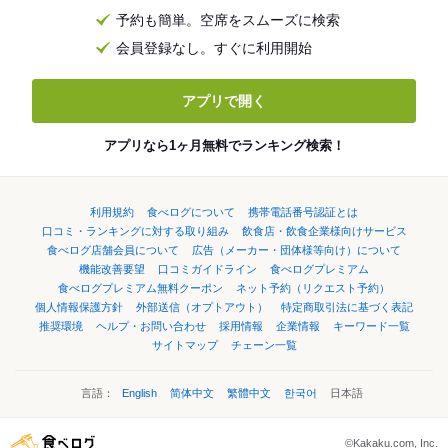
予約も簡単。空席をスムーズに検索
会員登録なし。すぐに利用開始
アプリで開く
アプリなら1ヶ月無料でランキング検索！
利用規約
食べログについて
携帯電話番号認証とは
口コミ・ランキングに対する取り組み
飲食店・飲食企業様向けサービス
食べログ店舗会員について
広告（メーカー・団体様等向け）について
機能改善要望
口コミガイドライン
食べログプレミアム
食べログプレミアム無料クーポン
ネット予約（リクエスト予約）
個人情報保護方針
外部送信（オプトアウト）
特定商取引法に基づく表記
推奨環境
ヘルプ・お問い合わせ
採用情報
企業情報
キーワード一覧
サイトマップ
チェーン一覧
言語：
English
简体中文
繁體中文
한국어
日本語
©Kakaku.com, Inc.