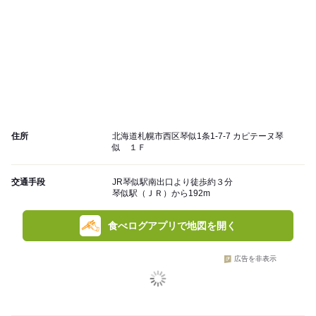
住所
北海道札幌市西区琴似1条1-7-7 カピテーヌ琴
似 １Ｆ
交通手段
JR琴似駅南出口より徒歩約３分
琴似駅（ＪＲ）から192m
食べログアプリで地図を開く
広告を非表示