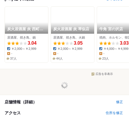
炭火居酒屋 炎 西町本
炭火居酒屋 炎 琴似店
牛角 宮の沢店
店
居酒屋、焼き鳥、鍋
居酒屋、焼き鳥、火鍋
焼肉、ホルモン、韓
3.04
3.05
3.03
￥2,000～￥2,999
￥2,000～￥2,999
￥4,000～￥4,999
Dinner:
Dinner:
Dinner:
-
-
-
Lunch:
Lunch:
Lunch:
37人
44人
23人
広告を非表示
店舗情報（詳細）
修正
アクセス
住所を修正