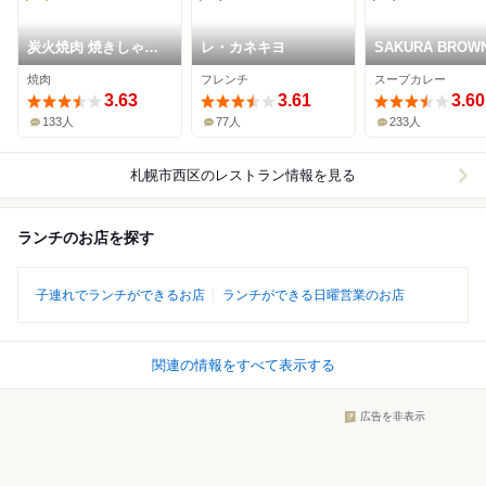
炭火焼肉 焼きしゃぶ
レ・カネキヨ
SAKURA BROW
にく式 琴似店
焼肉
フレンチ
スープカレー
3.63
3.61
3.60
133人
77人
233人
札幌市西区
のレストラン情報を見る
ランチのお店を探す
子連れでランチができるお店
ランチができる日曜営業のお店
関連の情報をすべて表示する
広告を非表示