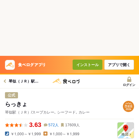
インストール
アプリで開く
琴似（ＪＲ）駅グルメへ
ログイン
公式
らっきょ
琴似駅（ＪＲ）/スープカレー､ シーフード､ カレー
3.63
572
人
17609
人
￥1,000～￥1,999
￥1,000～￥1,999