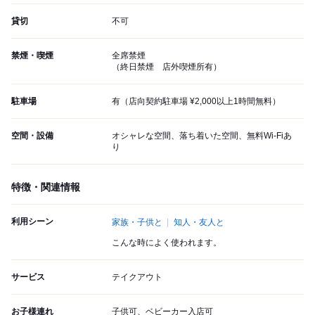
貸切
不可
禁煙・喫煙
全席禁煙
（終日禁煙 店外喫煙所有）
駐車場
有（店向契約駐車場 ¥2,000以上1時間無料）
空間・設備
オシャレな空間、落ち着いた空間、無料Wi-Fiあ
り
特徴・関連情報
利用シーン
家族・子供と
知人・友人と
こんな時によく使われます。
サービス
テイクアウト
お子様連れ
子供可、ベビーカー入店可