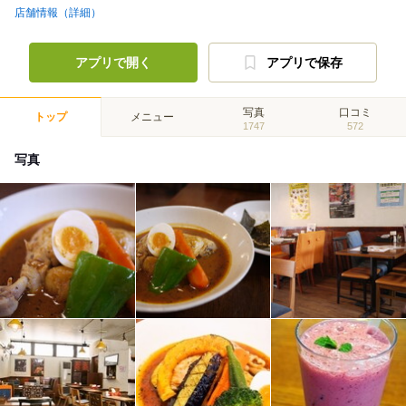
店舗情報（詳細）
アプリで開く
アプリで保存
写真
口コミ
トップ
メニュー
1747
572
写真