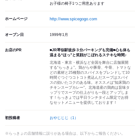
お子様の椅子1つご用意あります
ホームページ
http://www.spicegogo.com
オープン日
1999年1月
お店のPR
■JR琴似駅徒歩３分パーキングも完備■心も体も
温まる“ほっ”と笑顔がこぼれるステキな時間♪
北海道・東京・横浜など全国を舞台に店舗展開
する“らっきょ”。鶏がらや豚骨、牛骨、トマトな
どの素材と25種類のスパイスをブレンドして10
時間ぐつぐつコトコト煮込んだスープはスパイ
スの効いたコクのある味。オススメは“知床鶏の
チキンスープカレー”。北海道産の鶏肉は旨味タ
ップリでスープの仕上がりも一段とアップしま
す！らっきょでは平日ランチタイム限定でお得
なセットメニューを提供しております！
初投稿者
おやじじじ
（1）
※らっきょの店舗情報に誤りがある場合は、以下からご報告ください。