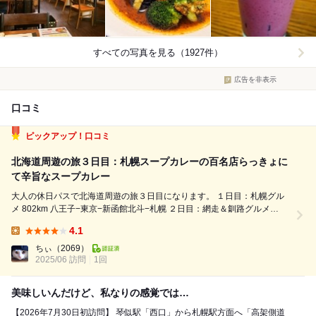
すべての写真を見る（1927件）
広告を非表示
口コミ
ピックアップ！口コミ
北海道周遊の旅３日目：札幌スープカレーの百名店らっきょに
て辛旨なスープカレー
大人の休日パスで北海道周遊の旅３日目になります。 １日目：札幌グル
メ 802km 八王子−東京−新函館北斗−札幌 ２日目：網走＆釧路グルメ
510km 札幌−網走−釧路 ◆３日目：札幌グルメ 364km 釧路−札幌 ４日
4.1
目；函館グルメ 294km 札幌−函館 ５日...
Lunch:
ちぃ
（2069）
2025/06 訪問
1回
美味しいんだけど、私なりの感覚では…
【2026年7月30日初訪問】 琴似駅「西口」から札幌駅方面へ「高架側道