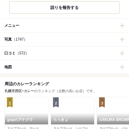
誤りを報告する
メニュー
写真
（1747）
口コミ
（572）
地図
周辺のカレーランキング
札幌市西区
×
カレー
のランキング（点数の高いお店）です。
1
2
3
gopのアナグラ
らっきょ
SAKURA BROW
スープカレー、カレー、インドカレー
スープカレー、シーフード、カレー