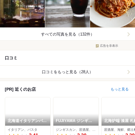
すべての写真を見る（132件）
広告を非表示
口コミ
口コミをもっと見る（28人）
[PR] 近くのお店
もっと見る
北海道イタリアンバル
FUJIYAMA ジンギス
北海炉端 湊屋 札
ミアボッカ 北2条店
カン
イタリアン、パスタ
ジンギスカン、居酒屋、焼肉
居酒屋、海鮮、郷土