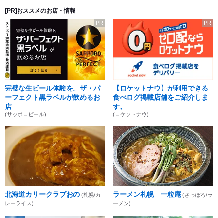
[PR]おススメのお店・情報
PR
PR
完璧な生ビール体験を。ザ・パ
【ロケットナウ】が利用できる
ーフェクト黒ラベルが飲めるお
食べログ掲載店舗をご紹介しま
店
す。
(サッポロビール)
(ロケットナウ)
北海道カリークラブおの
ラーメン札幌 一粒庵
(札幌/カ
(さっぽろ/ラ
レーライス)
ーメン)