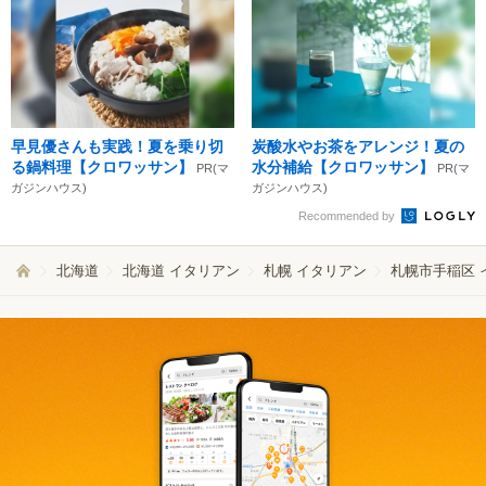
早見優さんも実践！夏を乗り切
炭酸水やお茶をアレンジ！夏の
る鍋料理【クロワッサン】
水分補給【クロワッサン】
PR(マ
PR(マ
ガジンハウス)
ガジンハウス)
Recommended by
北海道
北海道 イタリアン
札幌 イタリアン
札幌市手稲区 