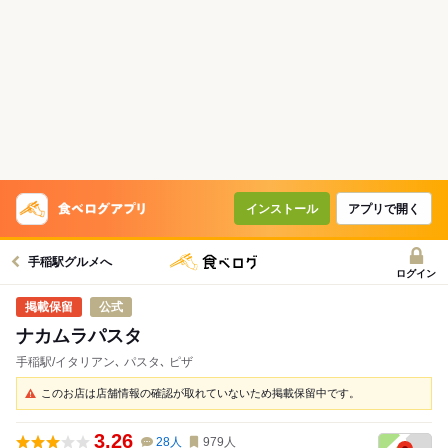
インストール
アプリで開く
手稲駅グルメへ
ログイン
公式
ナカムラパスタ
手稲駅/イタリアン､ パスタ､ ピザ
このお店は店舗情報の確認が取れていないため掲載保留中です。
3.26
28
人
979
人