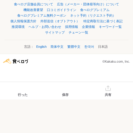
食べログ店舗会員について
広告（メーカー・団体様等向け）について
機能改善要望
口コミガイドライン
食べログプレミアム
食べログプレミアム無料クーポン
ネット予約（リクエスト予約）
個人情報保護方針
外部送信（オプトアウト）
特定商取引法に基づく表記
推奨環境
ヘルプ・お問い合わせ
採用情報
企業情報
キーワード一覧
サイトマップ
チェーン一覧
言語：
English
简体中文
繁體中文
한국어
日本語
©Kakaku.com, Inc.
行った
保存
共有