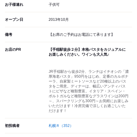
お子様連れ
子供可
オープン日
2013年10月
備考
【お席のご予約はお電話にて承ります】
お店のPR
【手稲駅徒歩２分】本格パスタをカジュアルに
お楽しみください。ワインも大人気♪
JR手稲駅から徒歩2分、ランチはイチオシの「濃
厚海老パスタ」950円をはじめ、定番のカルボナ
ーラ、自家製ミートソースなど20種以上のパス
タをご用意。ディナーは、幅広いアンティパス
トにピザなど種類豊富。イタリア・スペイン・
ポルトガルなど種類豊富なグラスワインは200円
～、スパークリングも300円～お気軽にお楽しみ
いただけます！冷房完備で涼しくお過ごしいた
だけます！
初投稿者
札幌Ｒ
（352）