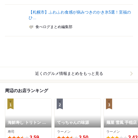
【札幌市】ふわふわ食感が病みつきのかき氷5選！至福の
ひ...
食べログまとめ編集部
近くのグルメ情報まとめをもっと見る
周辺のお店ランキング
1
2
3
海鮮寿し トリトン 手
てっちゃんの味源
麺屋 雪風 手稲店
稲店
寿司
ラーメン
ラーメン
3.59
3.50
3.43