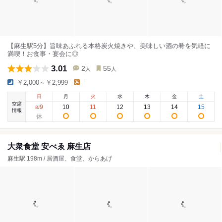
【麻生駅5分】旨味あふれる本格炭火焼きや、美味しい酒の肴を気軽に
満喫！お食事・宴会に◎
3.01
2
55
人
人
￥2,000～￥2,999
-
日
月
火
水
木
金
土
空席
9
10
11
12
13
14
15
8
/
情報
大衆食堂 安べゑ 麻生店
麻生駅 198m / 居酒屋、食堂、からあげ