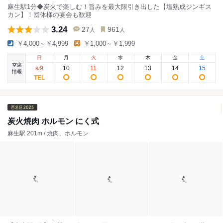
麻生駅1分◆炭火で楽しむ！旨みを最大限引き出した【塩熟成ジンギス
カン】！団体様の宴会も歓迎
3.24
27
961
人
人
￥4,000～￥4,999
￥1,000～￥1,999
日
月
火
水
木
金
土
空席
9
10
11
12
13
14
15
8
/
情報
炭火焼肉 ホルモン にく式
麻生駅 201m / 焼肉、ホルモン