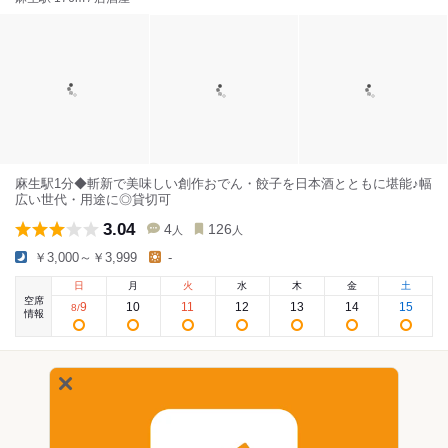
麻生駅1分◆斬新で美味しい創作おでん・餃子を日本酒とともに堪能♪幅
広い世代・用途に◎貸切可
3.04
4
126
人
人
￥3,000～￥3,999
-
日
月
火
水
木
金
土
空席
9
10
11
12
13
14
15
8
/
情報