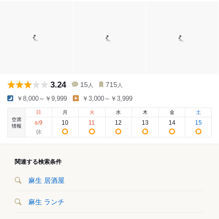
3.24
15
715
人
人
￥8,000～￥9,999
￥3,000～￥3,999
日
月
火
水
木
金
土
空席
9
10
11
12
13
14
15
8
/
情報
関連する検索条件
麻生 居酒屋
麻生 ランチ