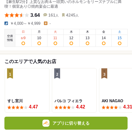
【麻生駅2分】上質なお肉＆一頭買いのホルモンをリーズナブルに満
喫！個室あり◎焼肉宴会に最適
3.64
161
4245
人
人
￥4,000～￥4,999
-
日
月
火
水
木
金
土
空席
9
10
11
12
13
14
15
8
/
情報
このエリアで人気のお店
1
2
3
すし宮川
パルコ フィエラ
AKI NAGAO
4.47
4.42
4.3
アプリに切り替える