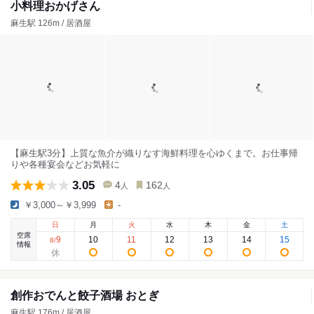
小料理おかげさん
麻生駅 126m / 居酒屋
【麻生駅3分】上質な魚介が織りなす海鮮料理を心ゆくまで。お仕事帰
りや各種宴会などお気軽に
3.05
4
162
人
人
￥3,000～￥3,999
-
日
月
火
水
木
金
土
空席
9
10
11
12
13
14
15
8
/
情報
創作おでんと餃子酒場 おとぎ
麻生駅 176m / 居酒屋