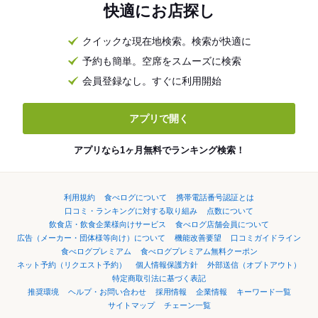
快適にお店探し
クイックな現在地検索。検索が快適に
予約も簡単。空席をスムーズに検索
会員登録なし。すぐに利用開始
アプリで開く
アプリなら1ヶ月無料でランキング検索！
利用規約
食べログについて
携帯電話番号認証とは
口コミ・ランキングに対する取り組み
点数について
飲食店・飲食企業様向けサービス
食べログ店舗会員について
広告（メーカー・団体様等向け）について
機能改善要望
口コミガイドライン
食べログプレミアム
食べログプレミアム無料クーポン
ネット予約（リクエスト予約）
個人情報保護方針
外部送信（オプトアウト）
特定商取引法に基づく表記
推奨環境
ヘルプ・お問い合わせ
採用情報
企業情報
キーワード一覧
サイトマップ
チェーン一覧