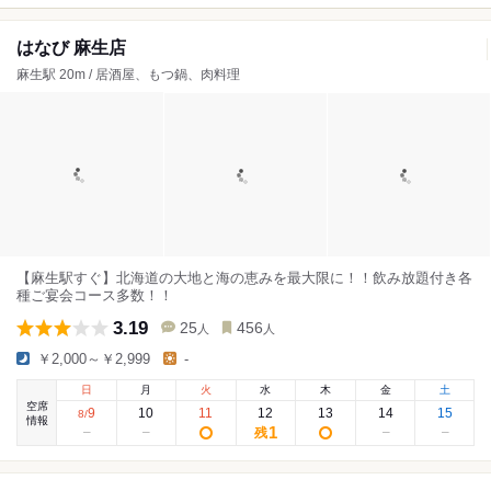
はなび 麻生店
麻生駅 20m / 居酒屋、もつ鍋、肉料理
【麻生駅すぐ】北海道の大地と海の恵みを最大限に！！飲み放題付き各
種ご宴会コース多数！！
3.19
25
456
人
人
￥2,000～￥2,999
-
日
月
火
水
木
金
土
空席
9
10
11
12
13
14
15
8
/
情報
1
残