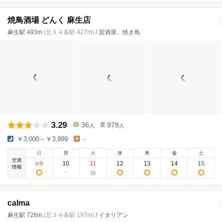
焼鳥酒場 どんく 麻生店
麻生駅 493m
(北３４条駅 427m)
/ 居酒屋、焼き鳥
3.29
36
978
人
人
￥3,000～￥3,999
-
日
月
火
水
木
金
土
空席
9
10
11
12
13
14
15
8
/
情報
calma
麻生駅 726m
(北３４条駅 197m)
/ イタリアン