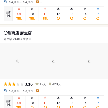
￥4,000～￥4,999
-
日
月
火
水
木
金
土
空席
9
10
11
12
13
14
15
8
/
情報
◯龍商店 麻生店
麻生駅 214m / 居酒屋
3.16
17
428
人
人
￥3,000～￥3,999
-
日
月
火
水
木
金
土
空席
9
10
11
12
13
14
15
8
/
情報