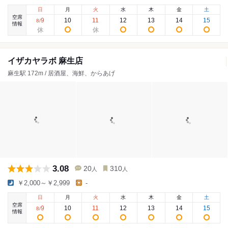
日
月
火
水
木
金
土
空席
9
10
11
12
13
14
15
8
/
情報
イザカヤラボ 麻生店
麻生駅 172m / 居酒屋、海鮮、からあげ
3.08
20
310
人
人
￥2,000～￥2,999
-
日
月
火
水
木
金
土
空席
9
10
11
12
13
14
15
8
/
情報