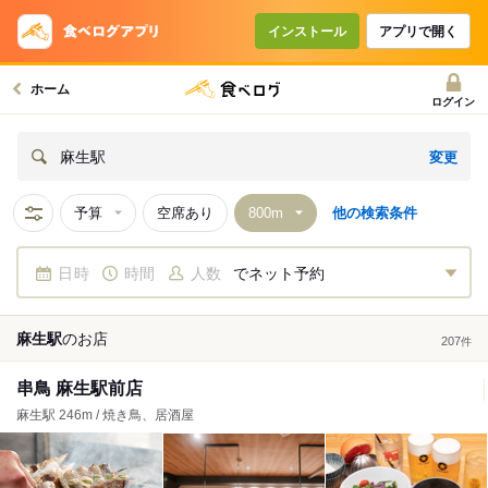
インストール
アプリで開く
ホーム
ログイン
変更
麻生駅
予算
空席あり
他の検索条件
日時
時間
人数
でネット予約
麻生駅
の
お店
207
件
串鳥 麻生駅前店
麻生駅 246m / 焼き鳥、居酒屋