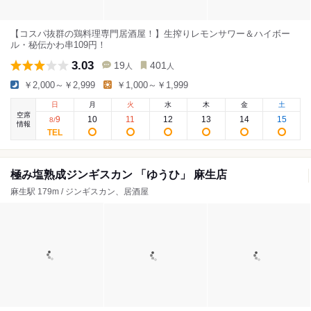
【コスパ抜群の鶏料理専門居酒屋！】生搾りレモンサワー＆ハイボー
ル・秘伝かわ串109円！
3.03
19
401
人
人
￥2,000～￥2,999
￥1,000～￥1,999
日
月
火
水
木
金
土
空席
9
10
11
12
13
14
15
8
/
情報
極み塩熟成ジンギスカン 「ゆうひ」 麻生店
麻生駅 179m / ジンギスカン、居酒屋