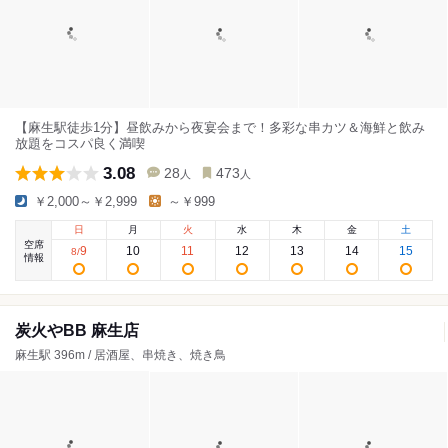
【麻生駅徒歩1分】昼飲みから夜宴会まで！多彩な串カツ＆海鮮と飲み
放題をコスパ良く満喫
3.08
28
473
人
人
￥2,000～￥2,999
～￥999
日
月
火
水
木
金
土
空席
9
10
11
12
13
14
15
8
/
情報
炭火やBB 麻生店
麻生駅 396m / 居酒屋、串焼き、焼き鳥