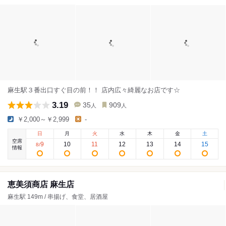
麻生駅３番出口すぐ目の前！！ 店内広々綺麗なお店です☆
3.19
35
909
人
人
￥2,000～￥2,999
-
日
月
火
水
木
金
土
空席
9
10
11
12
13
14
15
8
/
情報
恵美須商店 麻生店
麻生駅 149m / 串揚げ、食堂、居酒屋