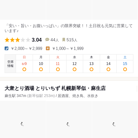
「安い・旨い・お腹いっぱい」の限界突破！！土日祝も元気に営業して
います♪
3.04
44
515
人
人
￥2,000～￥2,999
￥1,000～￥1,999
日
月
火
水
木
金
土
空席
9
10
11
12
13
14
15
8
/
情報
大衆とり酒場 とりいちず 札幌新琴似・麻生店
麻生駅 347m
(新琴似駅 253m)
/ 居酒屋、焼き鳥、水炊き