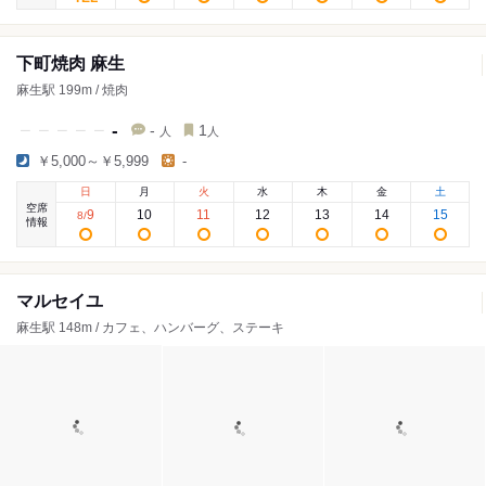
下町焼肉 麻生
麻生駅 199m / 焼肉
-
-
1
人
人
￥5,000～￥5,999
-
日
月
火
水
木
金
土
空席
9
10
11
12
13
14
15
8
/
情報
マルセイユ
麻生駅 148m / カフェ、ハンバーグ、ステーキ