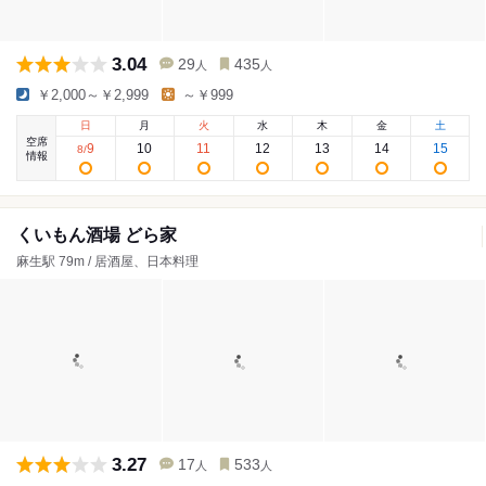
3.04
29
435
人
人
￥2,000～￥2,999
～￥999
日
月
火
水
木
金
土
空席
9
10
11
12
13
14
15
8
/
情報
くいもん酒場 どら家
麻生駅 79m / 居酒屋、日本料理
3.27
17
533
人
人