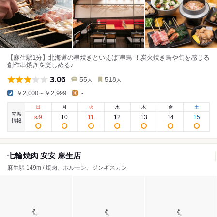
【麻生駅1分】北海道の串焼きといえば“串鳥”！炭火焼き鳥や旬を感じる
創作串焼きを楽しめる♪
3.06
55
518
人
人
￥2,000～￥2,999
-
日
月
火
水
木
金
土
空席
9
10
11
12
13
14
15
8
/
情報
七輪焼肉 安安 麻生店
麻生駅 149m / 焼肉、ホルモン、ジンギスカン