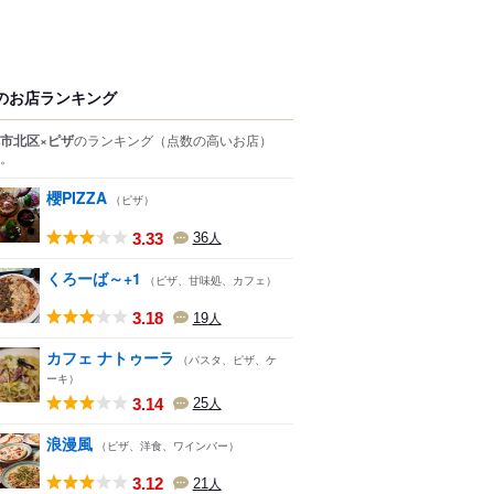
のお店ランキング
市北区×ピザ
のランキング
（点数の高いお店）
。
櫻PIZZA
（ピザ）
3.33
36
人
くろーば～+1
（ピザ、甘味処、カフェ）
3.18
19
人
カフェ ナトゥーラ
（パスタ、ピザ、ケ
ーキ）
3.14
25
人
浪漫風
（ピザ、洋食、ワインバー）
3.12
21
人