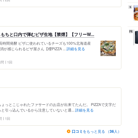
5
もちと口内で弾むピザ生地【禁煙】【フリーW...
で長時間発酵 ピザに使われているチーズも100%北海道産
感じられるピザ屋さん【櫻PIZZA ...
詳細を見る
 訪問
1回
ょっとこじゃれたファサードのお店が出来てたんだ。 PIZZAで文字だ
と引っ込んでいるから注意していないと通...
詳細を見る
問
1回
口コミ
をもっと見る （
36
人）