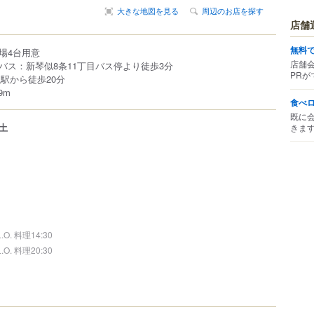
大きな地図を見る
周辺のお店を探す
店舗
無料
場4台用意
店舗
バス：新琴似8条11丁目バス停より徒歩3分
PRが
駅から徒歩20分
9m
食べ
既に
土
きま
L.O. 料理14:30
L.O. 料理20:30