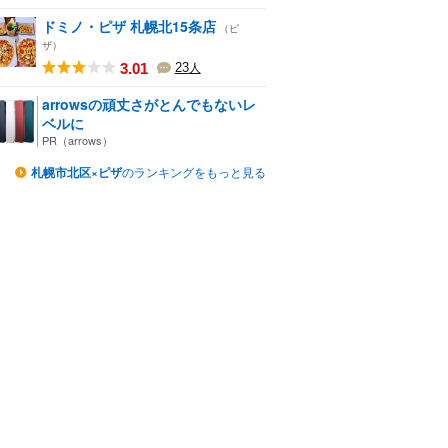
ドミノ・ピザ 札幌北15条店
（ピ
ザ）
3.01
23
人
arrowsの頑丈さがとんでもないレ
ベルに
PR（arrows）
札幌市北区×ピザ
のランキングをもっと見る