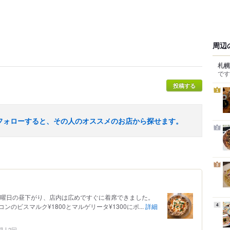
周辺
札幌
です
投稿する
1
フォローすると、その人のオススメのお店から探せます。
2
3
日曜日の昼下がり、店内は広めですぐに着席できました。
のビスマルク¥1800とマルゲリータ¥1300にポ...
詳細
4
問
2回