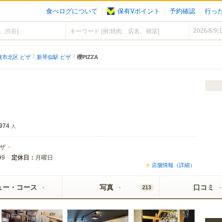
食べログについて
保有Vポイント
予約確認
行っ
幌市北区 ピザ
新琴似駅 ピザ
櫻PIZZA
974
人
ザ
定休日：
月曜日
99
店舗情報（詳細）
ュー・コース
写真
口コミ
213