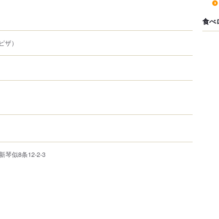
食べ
ピザ）
新琴似8条12-2-3