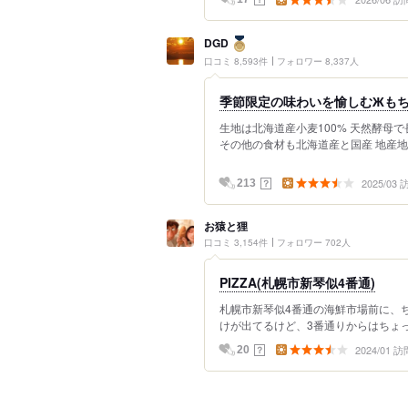
DGD
口コミ 8,593件
フォロワー 8,337人
季節限定の味わいを愉しむЖもち
生地は北海道産小麦100% 天然酵母
その他の食材も北海道産と国産 地産地消が
2025/03
？
213
お猿と狸
口コミ 3,154件
フォロワー 702人
PIZZA(札幌市新琴似4番通)
札幌市新琴似4番通の海鮮市場前に、ち
けが出てるけど、3番通りからはちょっ
2024/01 訪
？
20