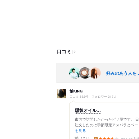
口コミ
？
好みのあう人を
飯KING
口コミ 852件
フォロワー 317人
燻製オイル…
市内で訪問したかったピザ屋です。 
注文したのは季節限定アスパラとベーコン
を見る
2026/06 訪
？
17