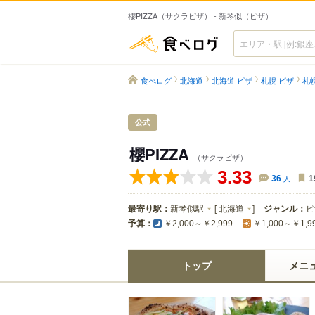
櫻PIZZA（サクラピザ） - 新琴似（ピザ）
食べログ
食べログ
北海道
北海道 ピザ
札幌 ピザ
札
公式
櫻PIZZA
（サクラピザ）
3.33
36
人
1
最寄り駅：
新琴似駅
[
北海道
]
ジャンル：
ピ
予算：
￥2,000～￥2,999
￥1,000～￥1,9
トップ
メニ