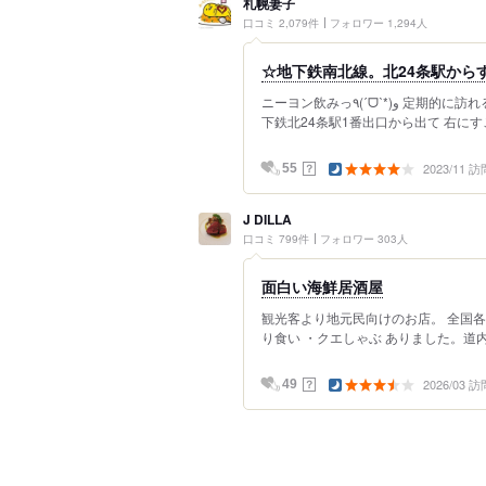
札幌妻子
口コミ 2,079件
フォロワー 1,294人
☆地下鉄南北線。北24条駅から
ニーヨン飲みっ٩(ˊᗜˋ*)و 定期的に訪れる ニーヨン♡ 今回の1件目はこちら！ 「旬美亭」さん 地
下鉄北24条駅1番出口から出て 右にす
2023/11 訪
？
55
J DILLA
口コミ 799件
フォロワー 303人
面白い海鮮居酒屋
観光客より地元民向けのお店。 全国各
り食い ・クエしゃぶ ありました。道内
2026/03 訪
？
49