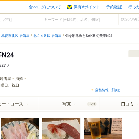
食べログについて
保有Vポイント
予約確認
行っ
札幌市北区 居酒屋
北２４条駅 居酒屋
旬を彩る魚とSAKE 旬美亭N24
N24
827
人
居酒屋
海鮮
日曜日、祝日
店舗情報（詳細）
ュー・コース
写真
口コミ
179