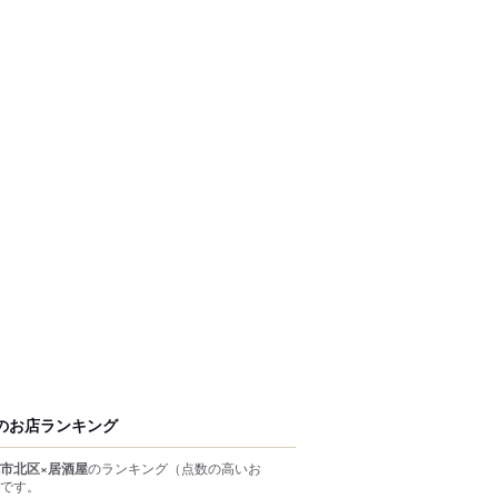
のお店ランキング
市北区×居酒屋
のランキング
（点数の高いお
です。