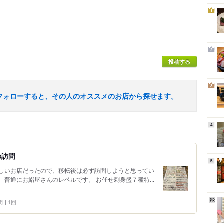
1
2
投稿する
3
フォローすると、その人のオススメのお店から探せます。
4
の訪問
5
しいお店だったので、移転後は必ず訪問しようと思ってい
。普通にお鮨屋さんのレベルです。 お任せ刺身盛７種特...
問
1回