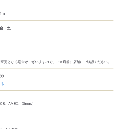
1m
金・土
は変更となる場合がございますので、ご来店前に店舗にご確認ください。
99
見る
JCB、AMEX、Diners）
イ、au PAY）