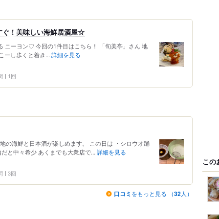
すぐ！美味しい海鮮居酒屋☆
こーし歩くと着き...
詳細を見る
問
1回
地の海鮮と日本酒が楽しめます。 この日は ・シロウオ踊
だと中々希少 あくまでも大衆店で...
詳細を見る
この
問
3回
口コミ
をもっと見る （
32
人）