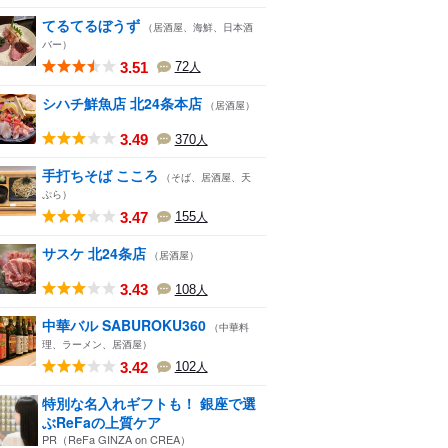
てるてるぼうず
（居酒屋、海鮮、日本酒
バー）
3.51
72
人
シハチ鮮魚店 北24条本店
（居酒屋）
3.49
370
人
手打ちそば こころ
（そば、居酒屋、天
ぷら）
3.47
155
人
サスケ 北24条店
（居酒屋）
3.43
108
人
中華バル SABUROKU360
（中華料
理、ラーメン、居酒屋）
3.42
102
人
特別な名入れギフトも！ 銀座で選
ぶReFaの上質ケア
PR（ReFa GINZA on CREA）