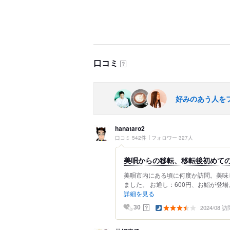
口コミ
？
好みのあう人を
hanataro2
口コミ 542件
フォロワー 327人
美唄からの移転、移転後初めて
美唄市内にある頃に何度か訪問。美味
ました。 お通し：600円、お鮨が登場
詳細を見る
2024/08 訪
？
30