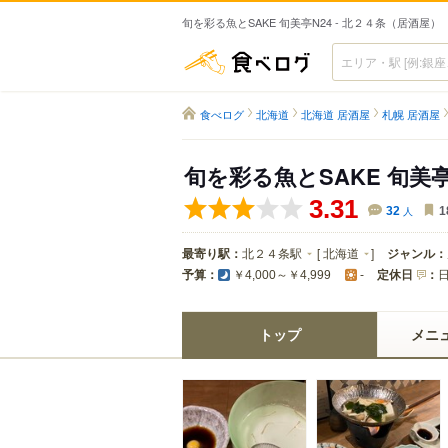
旬を彩る魚とSAKE 旬美亭N24 - 北２４条（居酒屋）
食べログ
食べログ
北海道
北海道 居酒屋
札幌 居酒屋
旬を彩る魚とSAKE 旬美亭
3.31
32
人
1
最寄り駅：
北２４条駅
[
北海道
]
ジャンル：
予算：
定休日
：
￥4,000～￥4,999
-
トップ
メニ