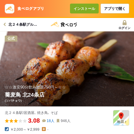
インストール
アプリで開く
北２４条駅グルメへ
ログイン
公式
☆☆激安90分飲み放題750円～☆☆
蕎麦鳥 北24条店
(ソバチョウ)
北２４条駅/居酒屋､ 焼き鳥､ そば
3.08
18
人
946
人
￥2,000～￥2,999
-