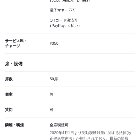
（JCB、AMEX、Diners）
電子マネー不可
QRコード決済可
（PayPay、d払い）
サービス料・
¥350
チャージ
席・設備
席数
50席
個室
無
貸切
可
禁煙・喫煙
全席喫煙可
2020年4月1日より受動喫煙対策に関する法律(改
正健康増進法）が施行されており、最新の情報