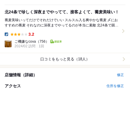
北24条で珍しく深夜までやってて、接客よくて、蕎麦美味い！
蕎麦美味いってだけでそれだけでいい スルスル入る爽やかな蕎麦 〆にお
すすめの蕎麦 それなのに深夜までやってるのが本当に素敵 北24条で困っ
た時にはこのお店 接客も良い...
3.2
Dinner:
ご機嫌なcova
（756）
2024/02 訪問
1回
口コミをもっと見る（18人）
店舗情報（詳細）
修正
アクセス
住所を修正