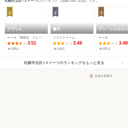
札幌市北区
×
スイーツ
のランキング（点数の高いお店）です。
1
2
3
ププリエ
藤月
アン・シャルロ
ケーキ、喫茶店、クレープ・ガレット
ソフトクリーム
ケーキ
3.51
3.49
3.48
159人
116人
182人
札幌市北区×スイーツ
のランキングをもっと見る
広告を非表示