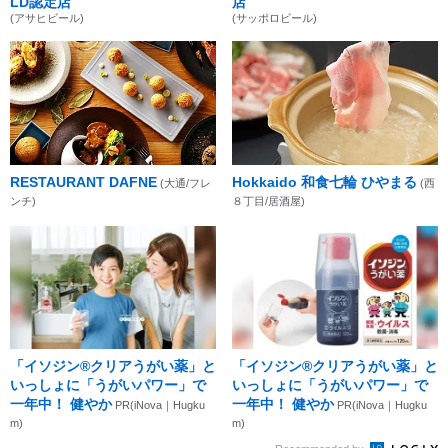
LD認定店
店
(アサヒビール)
(サッポロビール)
RESTAURANT DAFNE
Hokkaido 和食七輪 ひやまる
(大通/フレ
(西
ンチ)
８丁目/居酒屋)
「イソジン®クリアうがい薬」と
「イソジン®クリアうがい薬」と
いっしょに「うがいパワー」で
いっしょに「うがいパワー」で
一年中！ 健やか
一年中！ 健やか
PR(iNova｜Hugku
PR(iNova｜Hugku
m)
m)