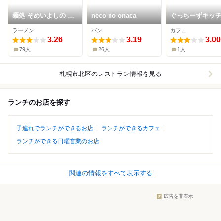
麺処 そめいよしの 篠
neco no onaca
ぐっちーずキッ
路店
ロン
ラーメン
パン
カフェ
3.26
3.19
3.00
79人
26人
1人
札幌市北区
のレストラン情報を見る
ランチのお店を探す
子連れでランチができるお店
ランチができるカフェ
ランチができる日曜営業のお店
関連の情報をすべて表示する
広告を非表示