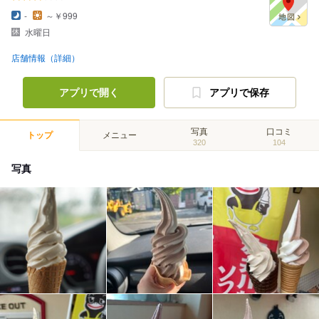
-
～￥999
水曜日
店舗情報（詳細）
アプリで開く
アプリで保存
写真
口コミ
トップ
メニュー
320
104
写真