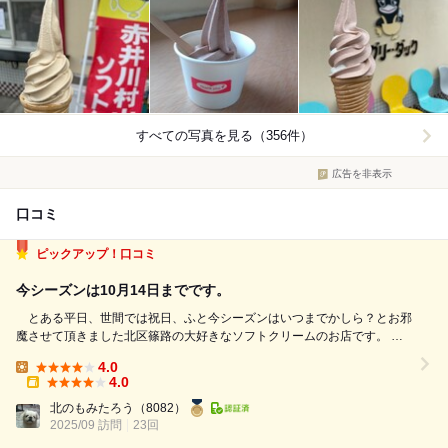
すべての写真を見る（356件）
広告を非表示
口コミ
ピックアップ！口コミ
今シーズンは10月14日までです。
とある平日、世間では祝日、ふと今シーズンはいつまでかしら？とお邪
魔させて頂きました北区篠路の大好きなソフトクリームのお店です。
現着すれば祝日なのでやはり入れ代わり立ち代わりお客さん来ています。
4.0
この日メニューより、前回はバニラでしたので今回は違うものをと"コ
Lunch:
4.0
ーヒーのカップ(3...
Takeout:
北のもみたろう
（8082）
2025/09 訪問
23回