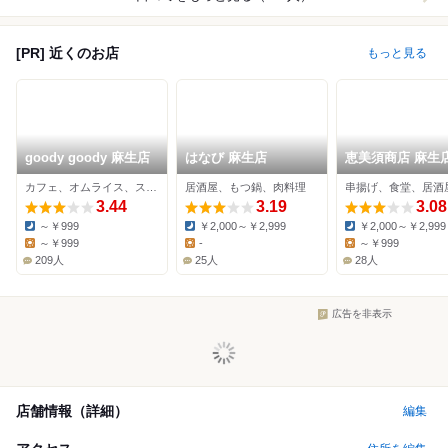
[PR] 近くのお店
もっと見る
goody goody 麻生店
はなび 麻生店
恵美須商店 麻生
カフェ、オムライス、スイーツ
居酒屋、もつ鍋、肉料理
串揚げ、食堂、居酒
3.44
3.19
3.08
～￥999
￥2,000～￥2,999
￥2,000～￥2,999
Dinner:
Dinner:
Dinner:
～￥999
-
～￥999
Lunch:
Lunch:
Lunch:
209人
25人
28人
広告を非表示
店舗情報（詳細）
編集