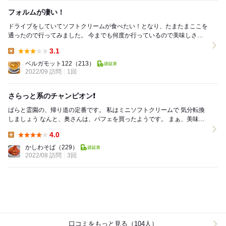
フォルムが凄い！
ドライブをしていてソフトクリームが食べたい！となり、たまたまここを
通ったので行ってみました。 今までも何度か行っているので美味しさは
わかっています。 山中牧場のソフトクリーム大...
3.1
Lunch:
ベルガモット122
（213）
2022/09 訪問
1回
さらっと系のチャンピオン❗
ばらと霊園の、帰り道の定番です。 私はミニソフトクリームで 気分転換
しましょう なんと、奥さんは、パフェを買ったようです。 まぁ、美味し
そうです。 美味しいらしい...
4.0
Lunch:
かしわそば
（229）
2022/08 訪問
3回
口コミをもっと見る（104人）