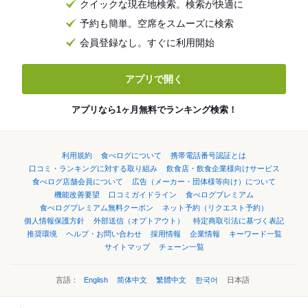
クイックな現在地検索。検索が快適に
予約も簡単。空席をスムーズに検索
会員登録なし。すぐに利用開始
アプリで開く
アプリなら1ヶ月無料でランキング検索！
利用規約
食べログについて
携帯電話番号認証とは
口コミ・ランキングに対する取り組み
飲食店・飲食企業様向けサービス
食べログ店舗会員について
広告（メーカー・団体様等向け）について
機能改善要望
口コミガイドライン
食べログプレミアム
食べログプレミアム無料クーポン
ネット予約（リクエスト予約）
個人情報保護方針
外部送信（オプトアウト）
特定商取引法に基づく表記
推奨環境
ヘルプ・お問い合わせ
採用情報
企業情報
キーワード一覧
サイトマップ
チェーン一覧
言語：
English
简体中文
繁體中文
한국어
日本語