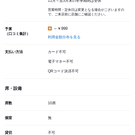
11月～翌3月末の冬季期間は全休
営業時間・定休日は変更となる場合がございますの
で、ご来店前に店舗にご確認ください。
～￥999
予算
（口コミ集計）
利用金額分布を見る
支払い方法
カード不可
電子マネー不可
QRコード決済不可
席・設備
席数
10席
個室
無
貸切
不可