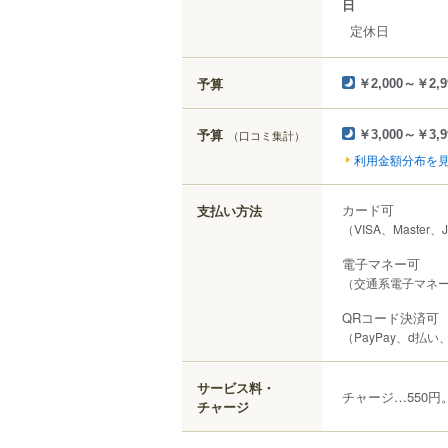
日
定休日
予算
￥2,000～￥2,9
予算
（口コミ集計）
￥3,000～￥3,9
利用金額分布を
カード可
支払い方法
（VISA、Master、
電子マネー可
（交通系電子マネー（S
QRコード決済可
（PayPay、d払い
サービス料・
チャージ…550円
チャージ