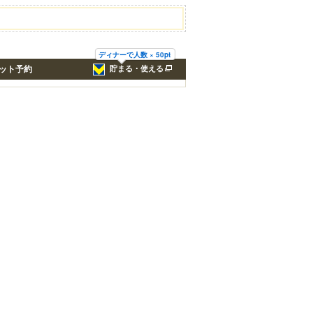
ディナーで人数 × 50pt
ット予約
貯まる・使える