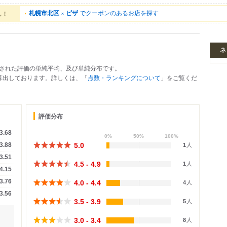
札幌市北区
×
ピザ
でクーポンのあるお店を探す
ん！
ネ
された評価の単純平均、及び単純分布です。
で算出しております。詳しくは、「
点数・ランキングについて
」をご覧くだ
評価分布
3.68
0%
50%
100%
5.0
3.88
1
人
3.51
4.5 - 4.9
1
人
4.15
3.76
4.0 - 4.4
4
人
3.56
3.5 - 3.9
5
人
3.0 - 3.4
8
人