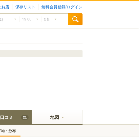
たお店
保存リスト
無料会員登録/ログイン
口コミ
地図
21
平均・分布