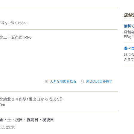
店舗
ジ等をご覧ください。
無料
店舗
PRが
北二十五条西
4-3-6
食べ
既に
きま
大きな地図を見る
周辺のお店を探す
北線北２４条駅1番出口から 徒歩5分
0m
金・土・祝日・祝前日・祝後日
L.O. 23:30