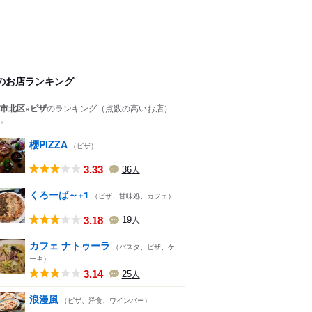
のお店ランキング
市北区×ピザ
のランキング
（点数の高いお店）
。
櫻PIZZA
（ピザ）
3.33
36
人
くろーば～+1
（ピザ、甘味処、カフェ）
3.18
19
人
カフェ ナトゥーラ
（パスタ、ピザ、ケ
ーキ）
3.14
25
人
浪漫風
（ピザ、洋食、ワインバー）