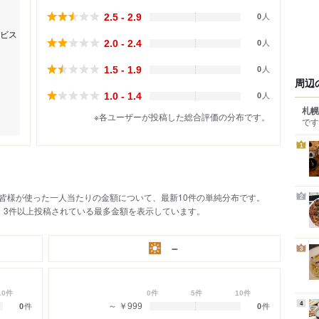
2.5 - 2.9
0
人
ビス
2.0 - 2.4
0
人
1.5 - 1.9
0
人
周辺
1.0 - 1.4
0
人
札幌
※各ユーザーが投稿した総合評価の分布です。
です
1
皆様が使った一人当たりの金額について、最新10件の単純分布です。
2
、3件以上投稿されている最多金額を表示しています。
－
3
10件
0件
5件
10件
4
～ ￥999
0
件
0
件