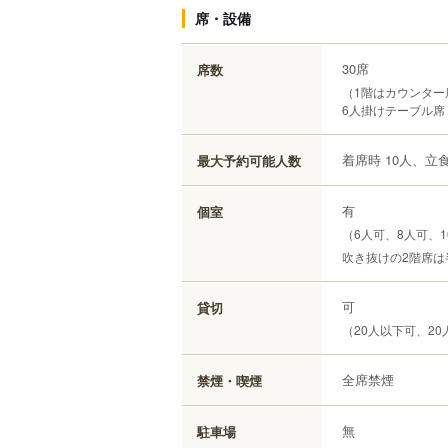
席・設備
30席
席数
（1階はカウンター
6人掛けテーブル席
着席時 10人、立食
最大予約可能人数
有
個室
（6人可、8人可、1
吹き抜けの2階席は
可
貸切
（20人以下可、20
全席禁煙
禁煙・喫煙
無
駐車場