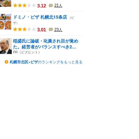
3.12
21
人
ドミノ・ピザ 札幌北15条店
（ピ
ザ）
3.01
23
人
稲盛氏に論破・叱責され目が覚め
た。経営者がバランスすべき2
つ...
PR（ビズヒント）
札幌市北区×ピザ
のランキングをもっと見る