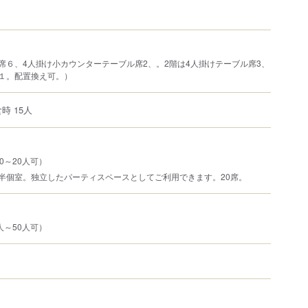
席６、4人掛け小カウンターテーブル席2、。2階は4人掛けテーブル席3、
１。配置換え可。）
時 15人
0～20人可）
半個室。独立したパーティスペースとしてご利用できます。20席。
人～50人可）