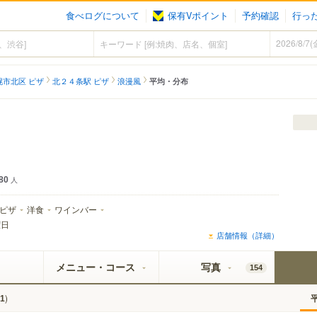
食べログについて
保有Vポイント
予約確認
行っ
幌市北区 ピザ
北２４条駅 ピザ
浪漫風
平均・分布
80
人
ピザ
洋食
ワインバー
曜日
店舗情報（詳細）
メニュー・コース
写真
154
)
1