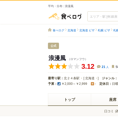
平均・分布 : 浪漫風
食べログ
食べログ
北海道
北海道 ピザ
札幌 ピザ
札
公式
浪漫風
（ロマンフウ）
3.12
21
人
5
最寄り駅：
北２４条駅
[
北海道
]
ジャンル：
予算：
定休日：
日
￥2,000～￥2,999
-
トップ
座席
口コミ
(
2