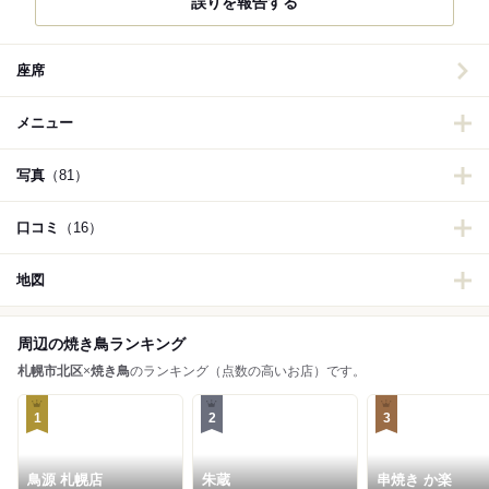
誤りを報告する
座席
メニュー
写真
（81）
口コミ
（16）
地図
周辺の焼き鳥ランキング
札幌市北区
×
焼き鳥
のランキング（点数の高いお店）です。
1
2
3
鳥源 札幌店
朱蔵
串焼き か楽