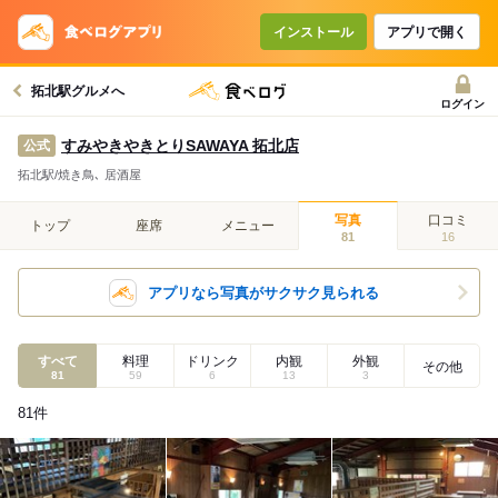
インストール
アプリで開く
拓北駅グルメへ
ログイン
すみやきやきとりSAWAYA 拓北店
公式
拓北駅/焼き鳥､ 居酒屋
写真
口コミ
トップ
座席
メニュー
81
16
アプリなら写真がサクサク見られる
すべて
料理
ドリンク
内観
外観
その他
81
59
6
13
3
81
件