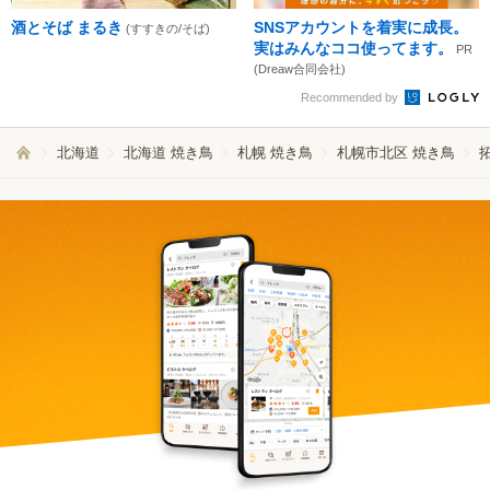
酒とそば まるき
SNSアカウントを着実に成長。
(すすきの/そば)
実はみんなココ使ってます。
PR
(Dreaw合同会社)
Recommended by
北海道
北海道 焼き鳥
札幌 焼き鳥
札幌市北区 焼き鳥