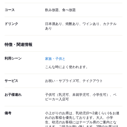
コース
飲み放題、食べ放題
ドリンク
日本酒あり、焼酎あり、ワインあり、カクテル
あり
特徴・関連情報
利用シーン
家族・子供と
こんな時によく使われます。
サービス
お祝い・サプライズ可、テイクアウト
お子様連れ
子供可（乳児可、未就学児可、小学生可）、ベ
ビーカー入店可
備考
小上がりのお席は、乳幼児(0〜2歳くらい)をお連
れのお客様を優先しております。大人、小学
生、幼児のお客様にはテーブル席のご案内とな
ります。ご協力お願い致します。2階のお席は込