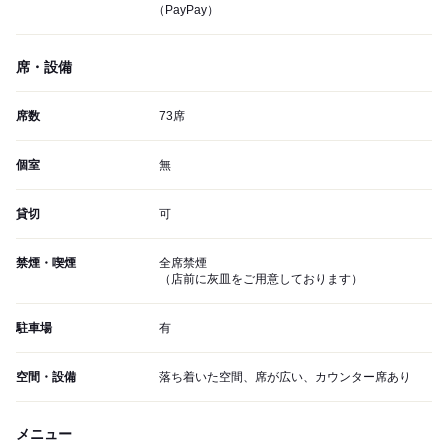
（PayPay）
席・設備
席数
73席
個室
無
貸切
可
禁煙・喫煙
全席禁煙
（店前に灰皿をご用意しております）
駐車場
有
空間・設備
落ち着いた空間、席が広い、カウンター席あり
メニュー