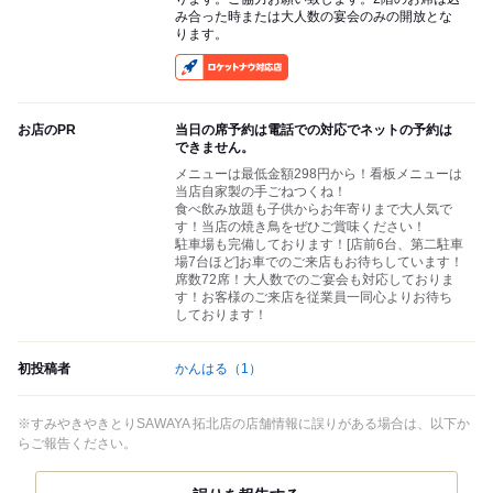
み合った時または大人数の宴会のみの開放とな
ります。
RocketNow
お店のPR
当日の席予約は電話での対応でネットの予約は
できません。
メニューは最低金額298円から！看板メニューは
当店自家製の手ごねつくね！
食べ飲み放題も子供からお年寄りまで大人気で
す！当店の焼き鳥をぜひご賞味ください！
駐車場も完備しております！[店前6台、第二駐車
場7台ほど]お車でのご来店もお待ちしています！
席数72席！大人数でのご宴会も対応しておりま
す！お客様のご来店を従業員一同心よりお待ち
しております！
初投稿者
かんはる
（1）
※すみやきやきとりSAWAYA 拓北店の店舗情報に誤りがある場合は、以下か
らご報告ください。