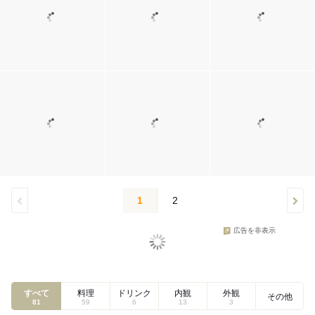
1
2
広告を非表示
すべて
料理
ドリンク
内観
外観
その他
81
59
6
13
3