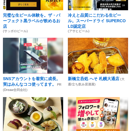
完璧な生ビール体験を。ザ・パ
冷えと品質にこだわる生ビー
ーフェクト黒ラベルが飲めるお
ル。スーパードライ SUPERCO
店
LD認定店
(サッポロビール)
(アサヒビール)
SNSアカウントを着実に成長。
新橋立呑処 へそ 札幌大通店
(大
実はみんなココ使ってます。
通/立ち飲み居酒屋)
PR
(Dreaw合同会社)