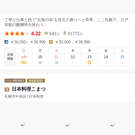
丁寧な仕事と技で“北海の幸”を珠玉の握りへと昇華。ここ札幌で、江戸
前鮨の醍醐味を味わう。
4.22
642
31772
人
人
￥30,000～￥39,999
￥30,000～￥39,999
日
月
火
水
木
金
土
空席
9
10
11
12
13
14
15
8
/
情報
日本料理こまつ
3
札幌市中央区 / 日本料理