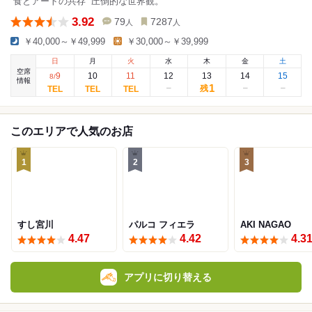
“食とアートの共存“ 圧倒的な世界観。
3.92
79
7287
人
人
￥40,000～￥49,999
￥30,000～￥39,999
日
月
火
水
木
金
土
空席
9
10
11
12
13
14
15
8
/
情報
1
残
このエリアで人気のお店
1
2
3
すし宮川
パルコ フィエラ
AKI NAGAO
4.47
4.42
4.3
アプリに切り替える