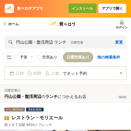
インストール
アプリで開く
ホーム
ログイン
変更
円山公園・盤渓周辺 ランチ
日曜営業
予算
空席あり
日曜営業あり
他の検索条件
日時
時間
人数
でネット予約
日曜営業の
円山公園・盤渓周辺
の
ランチ
につかえる
お店
364
件
レストラン・モリエール
1
西２８丁目駅 483m / フレンチ