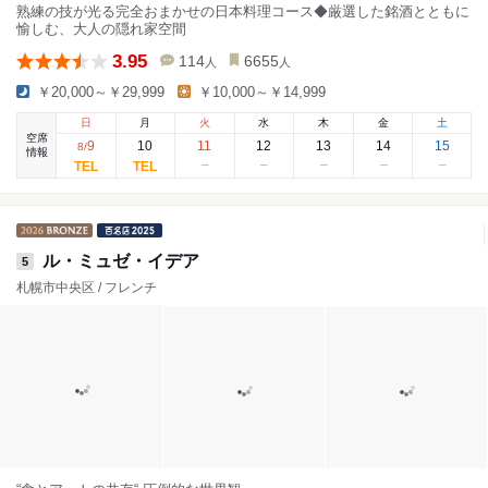
熟練の技が光る完全おまかせの日本料理コース◆厳選した銘酒とともに
愉しむ、大人の隠れ家空間
3.95
114
6655
人
人
￥20,000～￥29,999
￥10,000～￥14,999
日
月
火
水
木
金
土
空席
9
10
11
12
13
14
15
8
/
情報
ル・ミュゼ・イデア
5
札幌市中央区 / フレンチ