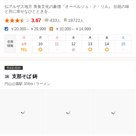
仏アルザス地方 美食文化の象徴『オーベルジュ・ド・リル』 伝統の味
と共に幸せなひとときを…
3.67
433
18722
人
人
￥20,000～￥29,999
￥10,000～￥14,999
日
月
火
水
木
金
土
空席
9
10
11
12
13
14
15
8
/
情報
支那そば 鋳
16
円山公園駅 356m / ラーメン