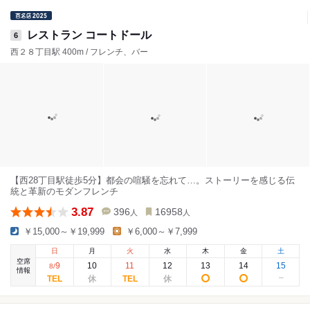
レストラン コートドール
6
西２８丁目駅 400m / フレンチ、バー
【西28丁目駅徒歩5分】都会の喧騒を忘れて…。ストーリーを感じる伝
統と革新のモダンフレンチ
3.87
396
16958
人
人
￥15,000～￥19,999
￥6,000～￥7,999
日
月
火
水
木
金
土
空席
9
10
11
12
13
14
15
8
/
情報