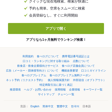
クイックな現在地検索。検索が快適に
予約も簡単。空席をスムーズに検索
会員登録なし。すぐに利用開始
アプリで開く
アプリなら1ヶ月無料でランキング検索！
利用規約
食べログについて
携帯電話番号認証とは
口コミ・ランキングに対する取り組み
点数について
飲食店・飲食企業様向けサービス
食べログ店舗会員について
広告（メーカー・団体様等向け）について
機能改善要望
口コミガイドライン
食べログプレミアム
食べログプレミアム無料クーポン
ネット予約（リクエスト予約）
個人情報保護方針
外部送信（オプトアウト）
特定商取引法に基づく表記
推奨環境
ヘルプ・お問い合わせ
採用情報
企業情報
キーワード一覧
サイトマップ
チェーン一覧
言語：
English
简体中文
繁體中文
한국어
日本語