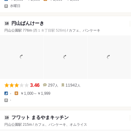
水曜日
円山ぱんけーき
18
円山公園駅 776m
(西１８丁目駅 526m)
/ カフェ、パンケーキ
3.46
297
11942
人
人
-
￥1,000～￥1,999
-
フワット まるやまキッチン
19
円山公園駅 215m / カフェ、パンケーキ、オムライス