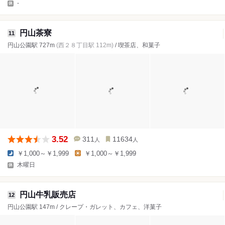
-
円山茶寮
11
円山公園駅 727m
(西２８丁目駅 112m)
/ 喫茶店、和菓子
3.52
311
11634
人
人
￥1,000～￥1,999
￥1,000～￥1,999
木曜日
円山牛乳販売店
12
円山公園駅 147m / クレープ・ガレット、カフェ、洋菓子