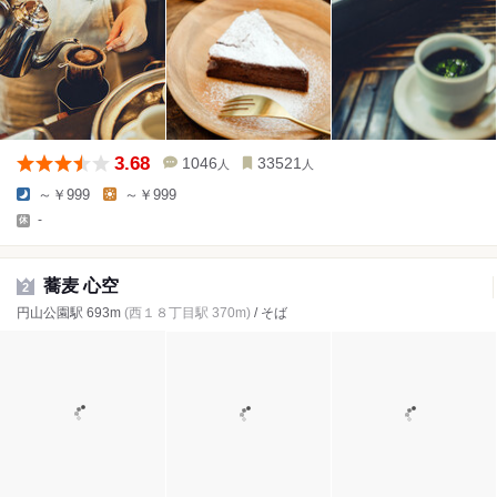
3.68
1046
33521
人
人
～￥999
～￥999
-
蕎麦 心空
2
円山公園駅 693m
(西１８丁目駅 370m)
/ そば