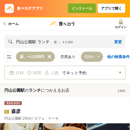
インストール
アプリで開く
ホーム
ログイン
変更
円山公園駅 ランチ
昼 ～ ￥2,000
昼、〜2,000円
空席あり
他の検索条件
日時
時間
人数
でネット予約
円山公園駅
の
ランチ
につかえる
お店
140
件
森彦
1
円山公園駅 291m / カフェ、ケーキ