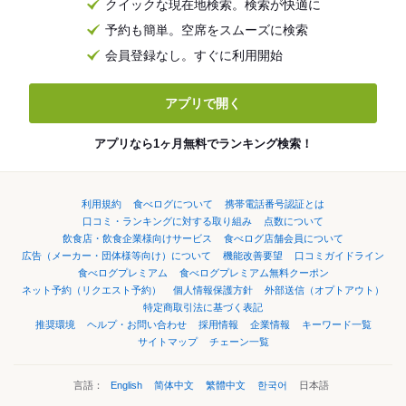
クイックな現在地検索。検索が快適に
予約も簡単。空席をスムーズに検索
会員登録なし。すぐに利用開始
アプリで開く
アプリなら1ヶ月無料でランキング検索！
利用規約
食べログについて
携帯電話番号認証とは
口コミ・ランキングに対する取り組み
点数について
飲食店・飲食企業様向けサービス
食べログ店舗会員について
広告（メーカー・団体様等向け）について
機能改善要望
口コミガイドライン
食べログプレミアム
食べログプレミアム無料クーポン
ネット予約（リクエスト予約）
個人情報保護方針
外部送信（オプトアウト）
特定商取引法に基づく表記
推奨環境
ヘルプ・お問い合わせ
採用情報
企業情報
キーワード一覧
サイトマップ
チェーン一覧
言語：
English
简体中文
繁體中文
한국어
日本語