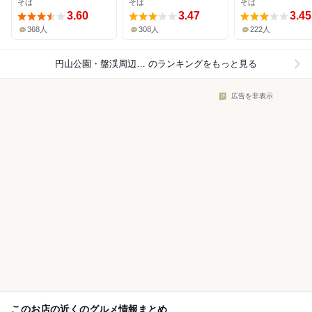
そば
そば
そば
3.60
3.47
3.45
368人
308人
222人
円山公園・盤渓周辺×そば（蕎麦）
のランキングをもっと見る
広告を非表示
このお店の近くのグルメ情報まとめ