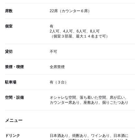
席数
22席（カウンター６席）
個室
有
2人可、4人可、6人可、8人可
（個室３部屋、最大１４名まで可）
貸切
不可
禁煙・喫煙
全席禁煙
駐車場
有（３台）
空間・設備
オシャレな空間、落ち着いた空間、席が広い、
カウンター席あり、座敷あり、掘りごたつあり
メニュー
ドリンク
日本酒あり、焼酎あり、ワインあり、日本酒に