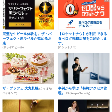
PR
PR
完璧な生ビール体験を。ザ・パ
【ロケットナウ】が利用できる
ーフェクト黒ラベルが飲めるお
食べログ掲載店舗をご紹介しま
店
す。
(サッポロビール)
(ロケットナウ)
ザ・ブッフェ 大丸札幌
事例から学ぶ『特権アクセス管
(さっぽろ/
理』
バイキング)
PR(KeeperSecurity)