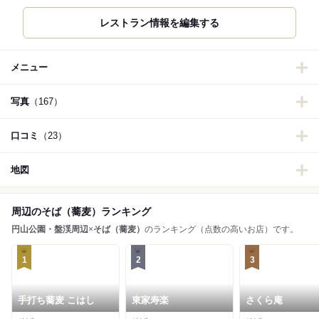
レストラン情報を編集する
メニュー
写真
（167）
口コミ
（23）
地図
周辺のそば（蕎麦）ランキング
円山公園・盤渓周辺
×
そば（蕎麦）
のランキング（点数の高いお店）です。
1
2
3
手打ち蕎麦 こはし
東家寿楽
さくら庵