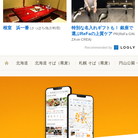
根室 浜一番
特別な名入れギフトも！ 銀座で
(さっぽろ/魚介料理)
選ぶReFaの上質ケア
PR(ReFa GIN
ZA on CREA)
Recommended by
北海道
北海道 そば（蕎麦）
札幌 そば（蕎麦）
円山公園