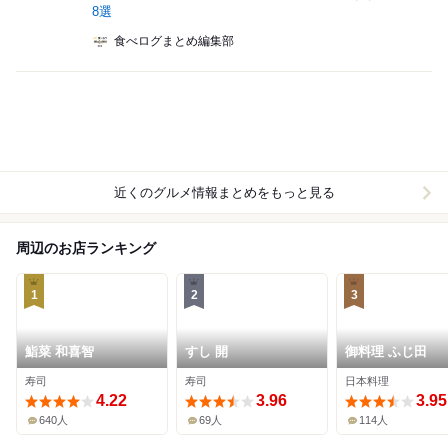
8選
食べログまとめ編集部
近くのグルメ情報まとめをもっと見る
周辺のお店ランキング
1
2
3
鮨菜 和喜智
すし 開
御料理 ふじ田
寿司
寿司
日本料理
4.22
3.96
3.95
640人
69人
114人