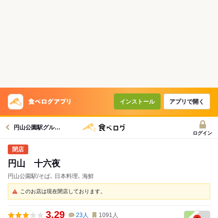
インストール
アプリで開く
円山公園駅グルメへ
ログイン
円山 十六夜
円山公園駅/そば､ 日本料理､ 海鮮
このお店は現在閉店しております。
3.29
23
人
1091
人