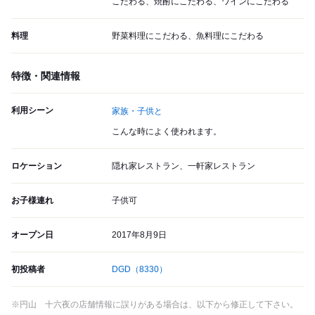
こだわる、焼酎にこだわる、ワインにこだわる
料理
野菜料理にこだわる、魚料理にこだわる
特徴・関連情報
利用シーン
家族・子供と
こんな時によく使われます。
ロケーション
隠れ家レストラン、一軒家レストラン
お子様連れ
子供可
オープン日
2017年8月9日
初投稿者
DGD
（8330）
※円山 十六夜の店舗情報に誤りがある場合は、以下から修正して下さい。