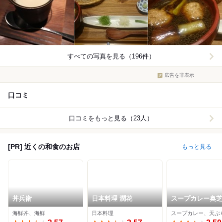
すべての写真を見る（196件）
広告を非表示
口コミ
口コミをもっと見る（23人）
[PR] 近くの和食のお店
もっと見る
丼兵衛
日本料理 潤花
スープカレー奥
おくしばぁちゃ
海鮮丼、海鮮
日本料理
スープカレー、天ぷ