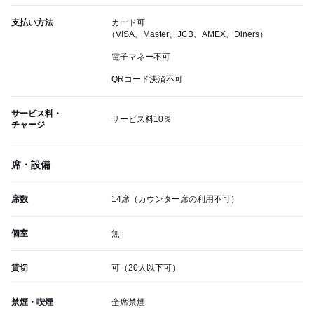
支払い方法
カード可
（VISA、Master、JCB、AMEX、Diners）
電子マネー不可
QRコード決済不可
サービス料・
サービス料10％
チャージ
席・設備
席数
14席（カウンター席の利用不可）
個室
無
貸切
可（20人以下可）
禁煙・喫煙
全席禁煙