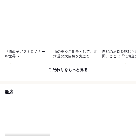
『道産子ガストロノミー』
山の恵をご馳走として。北
自然の息吹を感じら
を世界へ...
海道の大自然を丸ごと一皿
間。ここは『北海道
に。
家』。
こだわりをもっと見る
座席