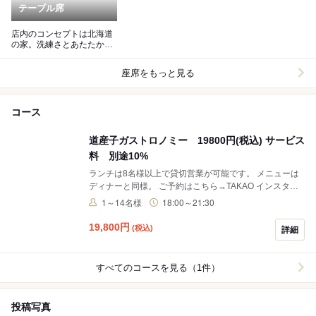
テーブル席
店内のコンセプトは北海道
の家。洗練さとあたたかさ
が融合した特別な空間
座席をもっと見る
コース
道産子ガストロノミー 19800円(税込) サービス
料 別途10%
ランチは8名様以上で貸切営業が可能です。 メニューは
ディナーと同様。 ご予約はこちら→TAKAO インスタグ
ラムご予約ボタンよりテーブルチェック予約サイトにて
1～14名様
18:00～21:30
受付致します。 お一人のご予約、12名様以上のご予約な
どは011-618-2217までお問い合わせください。
19,800
円
(税込)
詳細
すべてのコースを見る（1件）
投稿写真