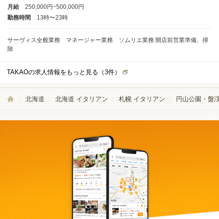
月給
250,000円~500,000円
勤務時間
13時〜23時
サーヴィス全般業務 マネージャー業務 ソムリエ業務 開店前営業準備、掃
除
TAKAOの求人情報をもっと見る（
3
件）
北海道
北海道 イタリアン
札幌 イタリアン
円山公園・盤渓