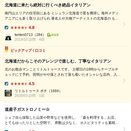
北海道に来たら絶対に行くべき絶品イタリアン
南円山エリアの住宅街にある ミシュラン北海道で星を獲得し 海外メディ
アニアにも多く取り上げられ 著名人や大物アーティストの北海道の もて
なしの場としても使われている TAKAOさん。 アイヌの食文化をリスペク
4.8
トし 自然からの恩恵を逃す事なく探求し 食材本来の味や風味を壊す事な
Dinner:
く 最大限高めるための調理。 これだけでも凄い事なのに更に 季節を感じ
tenten0713
（284）
る心に残る印象的な表現ま...
2019/10 訪問
4回
ピックアップ！口コミ
北海道だからこそのアレンジで楽しむ、丁寧なイタリアン
北のお散歩マンことリトルトゥースです。 土曜日の18時からテーブルチ
ェックにて予約、照明がやや落とされて落ち着いたオシャレな店内、入る
と薪とニンニクの匂いがしました。 席数は少ないです。その分、お店側
4.5
がしっかりゲストと向き合う姿勢が見られます。 隣の席との間隔が広い
Dinner:
ので、プライバシーが...
リトルトゥース ポチ
（1684）
2026/03 訪問
1回
道産子ガストロノミー☆
シェフ自ら採取した山菜や野草などを使用し、 「森を料理する」お店。
とてもゆったりとした空間で、 席数は少なく、 ホスピタリティも素晴ら
しかったです。 コースは￥...