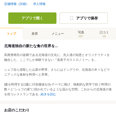
店舗情報（詳細）
求人情報
アプリで開く
アプリで保存
写真
口コミ
トップ
座席
メニュー
887
68
北海道独自の新たな食の世界を...
高尾僚将氏の故郷である北海道の文化に、先人達の知恵とオリジナリティを
融合した、ここでしか体験できない『道産子ガストロノミー』を...
シェフ自ら採取した山菜や野草、さらにはドングリや、北海道の木々などマ
ニアックな食材を料理へと昇華。
[森を料理する] [森に付加価値を]をテーマに掲げ、独創的な哲学で紡ぐ料理の
数々と“シェフの家”に招かれているような温かな空間。これからの北海道の食
を担うレストランである
...
続きを読む
お店のこだわり