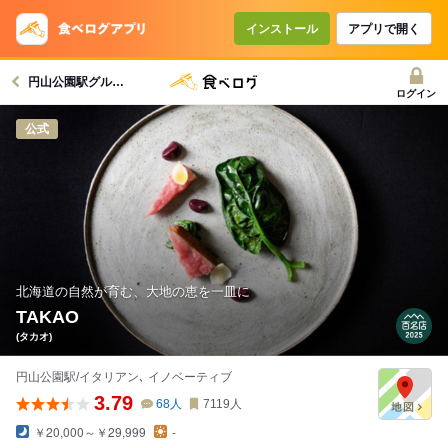
インストール
アプリで開く
円山公園駅グルメへ
ログイン
公式
北海道の自然が育む、大地の恵を一皿に
TAKAO
(タカオ)
円山公園駅/イタリアン､ イノベーティブ
3.79
68
人
7119
人
￥20,000～￥29,999
-