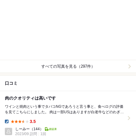
すべての写真を見る（297件）
口コミ
肉のクオリティは高いです
ワインと焼肉という事でタバコNGであろうと言う事と、食べログの評価
を見てこちらにしました。 肉は一部USはありますが白老牛などのわぎゅ
うがメインです。 厚切牛タンとサガリ、白老...
3.5
Dinner:
しーみー
（144）
2023/09 訪問
1回