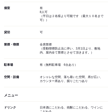
個室
有
8人可
（平日は２名様より可能です （最大１０名まで
可））
貸切
可
禁煙・喫煙
全席禁煙
（受動喫煙防止法に伴い、3月1日より、敷地
内、屋内全て禁煙とさせて頂きます。）
駐車場
有（無料駐車場 6台あり）
空間・設備
オシャレな空間、落ち着いた空間、席が広い、
カウンター席あり、掘りごたつあり
メニュー
ドリンク
日本酒にこだわる、焼酎にこだわる、ワインに
こだわる