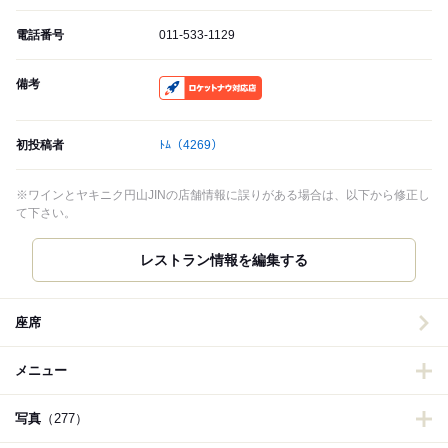
電話番号
011-533-1129
備考
RocketNow
初投稿者
ﾄﾑ
（4269）
※ワインとヤキニク円山JINの店舗情報に誤りがある場合は、以下から修正し
て下さい。
レストラン情報を編集する
座席
メニュー
写真
（277）