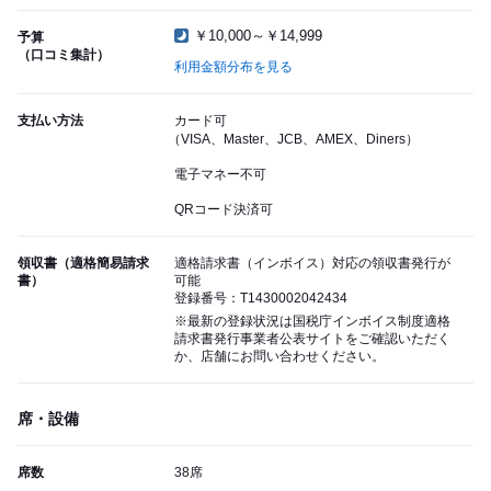
￥10,000～￥14,999
予算
（口コミ集計）
利用金額分布を見る
支払い方法
カード可
（VISA、Master、JCB、AMEX、Diners）
電子マネー不可
QRコード決済可
領収書（適格簡易請求
適格請求書（インボイス）対応の領収書発行が
書）
可能
登録番号：T1430002042434
※最新の登録状況は国税庁インボイス制度適格
請求書発行事業者公表サイトをご確認いただく
か、店舗にお問い合わせください。
席・設備
席数
38席