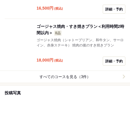
一品がつきます。 ※プラン内容のアップグレードも承っ
16,500
円
(税込)
ていますので、ご相談ください。 ※別途ホルモン皿、ラ
詳細・予約
イス等は単品メニューからご注文いただけます。 ※仕入
れ状況により内容は変わることがあります。ご了承くだ
さい。
ゴージャス焼肉・すき焼きプラン＜利用時間2時
間以内＞
8品
ゴージャス焼肉（シャトーブリアン、和牛タン、サーロ
イン、赤身ステーキ） 焼肉の後のすき焼きプラン
18,000
円
(税込)
詳細・予約
すべてのコースを見る（3件）
投稿写真