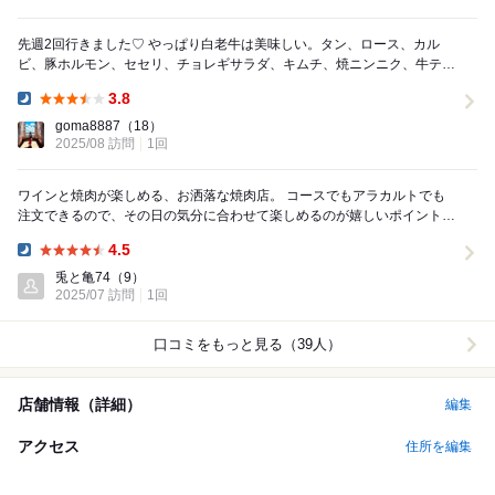
先週2回行きました♡ やっぱり白老牛は美味しい。タン、ロース、カル
ビ、豚ホルモン、セセリ、チョレギサラダ、キムチ、焼ニンニク、牛テー
ルスープ、石焼ビビンバ。一通り食べて再注文は、...
3.8
Dinner:
goma8887
（18）
2025/08 訪問
1回
ワインと焼肉が楽しめる、お洒落な焼肉店。 コースでもアラカルトでも
注文できるので、その日の気分に合わせて楽しめるのが嬉しいポイント。
カウンター席は落ち着いた雰囲気で◎ ...
4.5
Dinner:
兎と亀74
（9）
2025/07 訪問
1回
口コミをもっと見る（39人）
店舗情報（詳細）
編集
アクセス
住所を編集