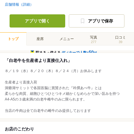
店舗情報（詳細）
アプリで開く
アプリで保存
写真
口コミ
トップ
座席
メニュー
277
39
50
貯まる・使える
ディナーで人数×
pt
「白老牛を生産者より直接仕入れ」
８／１９（水）８／２０（木）８／２４（月）お休みします
生産者より直接入荷
洞爺湖サミットで各国首脳に賞賛された『吟撰あべ牛』とは
柔らかな肉質、細胞ひとつひとつキメ細かくなめらかで深い旨みを持つ
A4-A5の３歳未満の白老牛雌牛のみに限られます。
当店の牛肉は全て白老牛の雌牛のみ提供しております
お店のこだわり