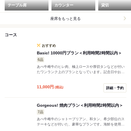
テーブル席
カウンター
貸切
座席をもっと見る
コース
おすすめ
Basic! 10000円プラン＜利用時間2時間以内＞
6品
あべ牛雌牛のヒレ肉、極上ロースや厚切タンなどが付い
たワンランク上のプランとなっています。記念日やお誕
生日など特別な日に人気のプランです。 皆様の声から、
今まで以上に上質な赤身、ワインに合う前菜や季節のサ
11,000
円
(税込)
ラダをベースとしたシンプルなプランとなっておりま
詳細・予約
す。 ※プラン内容のアップグレードも承っていますの
で、ご相談ください。 ※別途ホルモン皿、ライス等は単
品メニューからご注文いただけます。 ※仕入れ状況によ
Gorgeous! 焼肉プラン＜利用時間2時間以内＞
り内容は変わることがあります。ご了承ください。
7品
あべ牛雌牛のシャトーブリアン、和タン、希少部位のス
テーキなどが付いた、豪華なプランです。海鮮を使用し
た前菜や新鮮なフルーツを使ったサラダに加え、季節の