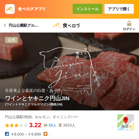
インストール
アプリで開く
円山公園駅グルメへ
ログイン
公式
生産者より直送の白老・あべ牛
ワインとヤキニク円山JIN
(ワイントヤキニクマルヤマジン/焼肉JIN)
円山公園駅/焼肉､ ホルモン､ ダイニングバー
3.22
39
人
3929
人
￥8,000～￥9,999
-