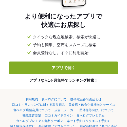
より便利になったアプリで
快適にお店探し
クイックな現在地検索。検索が快適に
予約も簡単。空席をスムーズに検索
会員登録なし。すぐに利用開始
アプリで開く
アプリなら1ヶ月無料でランキング検索！
利用規約
食べログについて
携帯電話番号認証とは
口コミ・ランキングに対する取り組み
飲食店・飲食企業様向けサービス
食べログ店舗会員について
広告（メーカー・団体様等向け）について
機能改善要望
口コミガイドライン
食べログプレミアム
食べログプレミアム無料クーポン
ネット予約（リクエスト予約）
個人情報保護方針
外部送信（オプトアウト）
特定商取引法に基づく表記