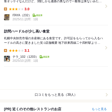
客オッケイなんだけど、3階しかも通路の奥なので一般客は来ないみた
い。 定食の他に、海鮮丼なんかもあるんだけ...
3.0
Lunch:
ITAYA
（232）
2025/11 訪問
1回
訪問ハードルが少し高い食堂
札幌中央卸売市場の水産棟にある食堂です。許可証をもらってから入るハ
ードルの高さに驚きました笑 □店舗概要 地下鉄東西線二十四軒駅より、
徒歩約15分です。 食堂は空いてまし...
3.1
Lunch:
テラ_102
（1203）
2025/10 訪問
1回
口コミをもっと見る（39人）
[PR] 近くのその他レストランのお店
もっと見る