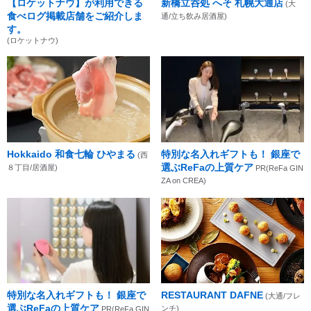
【ロケットナウ】が利用できる
新橋立呑処 へそ 札幌大通店
(大
食べログ掲載店舗をご紹介しま
通/立ち飲み居酒屋)
す。
(ロケットナウ)
Hokkaido 和食七輪 ひやまる
特別な名入れギフトも！ 銀座で
(西
選ぶReFaの上質ケア
８丁目/居酒屋)
PR(ReFa GIN
ZA on CREA)
特別な名入れギフトも！ 銀座で
RESTAURANT DAFNE
(大通/フレ
選ぶReFaの上質ケア
ンチ)
PR(ReFa GIN