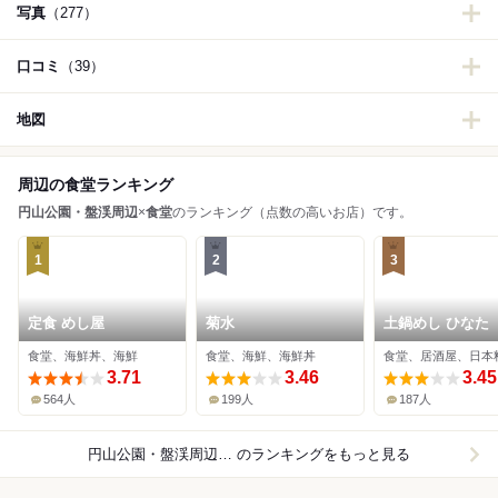
写真
（277）
口コミ
（39）
地図
周辺の食堂ランキング
円山公園・盤渓周辺
×
食堂
のランキング（点数の高いお店）です。
1
2
3
定食 めし屋
菊水
土鍋めし ひなた
食堂、海鮮丼、海鮮
食堂、海鮮、海鮮丼
食堂、居酒屋、日本
3.71
3.46
3.45
564人
199人
187人
円山公園・盤渓周辺×食堂
のランキングをもっと見る