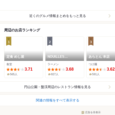
近くのグルメ情報まとめをもっと見る
周辺のお店ランキング
1
2
3
定食 めし屋
NOUILLES
あらとん 本店
JAPONAISE とくい
食堂
ラーメン
つけ麺
ち
3.71
3.68
3.62
565人
827人
591人
円山公園・盤渓周辺
のレストラン情報を見る
関連の情報をすべて表示する
広告を非表示