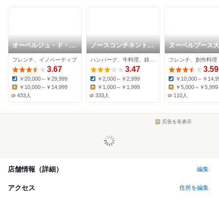
オーベルジュ・ド・リ
ノースコンチネント
ヌーベルプース
ル サッポロ
MIYANOMORI
フレンチ、イノベーティブ
ハンバーグ、牛料理、鉄板焼き
フレンチ、創作料理
3.67
3.47
3.59
￥20,000～￥29,999
￥2,000～￥2,999
￥10,000～￥14,9
Dinner:
Dinner:
Dinner:
￥10,000～￥14,999
￥1,000～￥1,999
￥5,000～￥5,999
Lunch:
Lunch:
Lunch:
433人
333人
110人
広告を非表示
店舗情報（詳細）
編集
アクセス
住所を編集