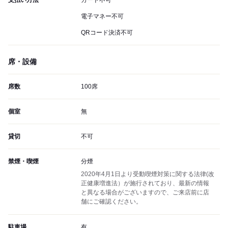
支払い方法
カード不可
電子マネー不可
QRコード決済不可
席・設備
席数
100席
個室
無
貸切
不可
禁煙・喫煙
分煙
2020年4月1日より受動喫煙対策に関する法律(改
正健康増進法）が施行されており、最新の情報
と異なる場合がございますので、ご来店前に店
舗にご確認ください。
駐車場
有