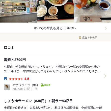
すべての写真を見る（318件）
広告を非表示
口コミ
海鮮丼2700円
札幌市中央卸売市場の中にあります。 札幌駅から一駅の桑園駅から歩い
て15分ほど。 水仲食堂はとてもわかりにくいダンジョンの中にあります
ので、 市場に着いてから、相当迷いま...
4.5
Dinner:
オザワライラ
（96）
2026/01 訪問
1回
しょうゆラーメン（830円）︰朝ラー43店目
土曜日の9時過ぎ、先客3名後客1名。 私以外市場関係者。全然普通に一般