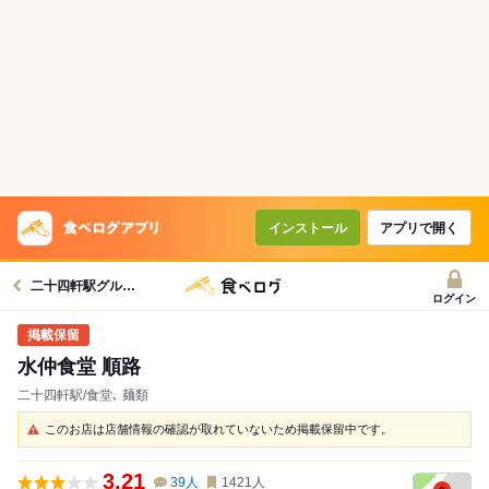
インストール
アプリで開く
二十四軒駅グルメへ
ログイン
水仲食堂 順路
二十四軒駅/食堂､ 麺類
このお店は店舗情報の確認が取れていないため掲載保留中です。
3.21
39
人
1421
人