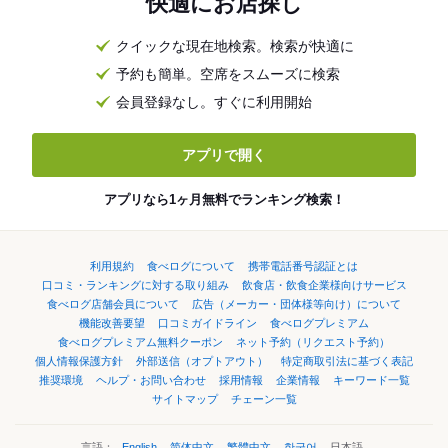
快適にお店探し
クイックな現在地検索。検索が快適に
予約も簡単。空席をスムーズに検索
会員登録なし。すぐに利用開始
アプリで開く
アプリなら1ヶ月無料でランキング検索！
利用規約
食べログについて
携帯電話番号認証とは
口コミ・ランキングに対する取り組み
飲食店・飲食企業様向けサービス
食べログ店舗会員について
広告（メーカー・団体様等向け）について
機能改善要望
口コミガイドライン
食べログプレミアム
食べログプレミアム無料クーポン
ネット予約（リクエスト予約）
個人情報保護方針
外部送信（オプトアウト）
特定商取引法に基づく表記
推奨環境
ヘルプ・お問い合わせ
採用情報
企業情報
キーワード一覧
サイトマップ
チェーン一覧
言語：
English
简体中文
繁體中文
한국어
日本語