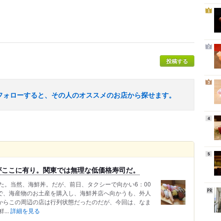
1
2
投稿する
3
フォローすると、その人のオススメのお店から探せます。
4
5
がここに有り。関東では無理な低価格寿司だ。
た。当然、海鮮丼。だが、前日、タクシーで向かい6：00
まで、海産物のお土産を購入し、海鮮丼店へ向かうも、外人
てからこの周辺の店は行列状態だったのだが、今回は、なま
..
詳細を見る