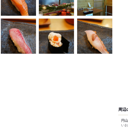
周辺
円山
いお