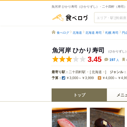
魚河岸 ひかり寿司（ひかりずし） - 二十四軒（寿司）
食べログ
食べログ
北海道
北海道 寿司
札幌 寿司
円
魚河岸 ひかり寿司
（ひかりずし
3.45
197
人
最寄り駅：
二十四軒駅
[
北海道
]
ジャンル：
予算：
￥3,000～￥3,999
￥4,000～￥4,9
トップ
メニ