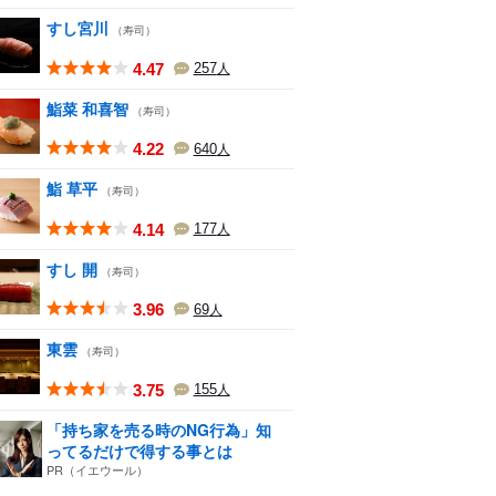
すし宮川
（寿司）
4.47
257
人
鮨菜 和喜智
（寿司）
4.22
640
人
鮨 草平
（寿司）
4.14
177
人
すし 開
（寿司）
3.96
69
人
東雲
（寿司）
3.75
155
人
「持ち家を売る時のNG行為」知
ってるだけで得する事とは
PR（イエウール）