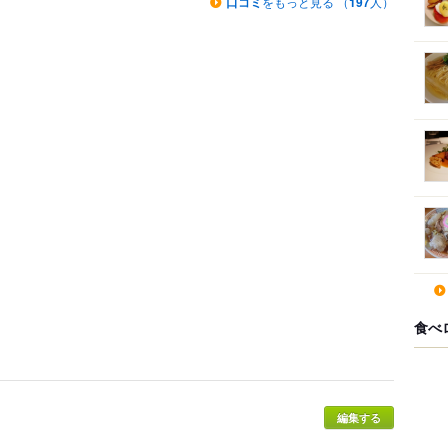
口コミ
をもっと見る （
197
人）
食べ