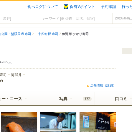
食べログについて
保有Vポイント
予約確認
行っ
山公園・盤渓周辺 寿司
二十四軒駅 寿司
魚河岸 ひかり寿司
）
4285
人
寿司
海鮮丼
99
店舗情報（詳細）
ュー・コース
写真
口コミ
777