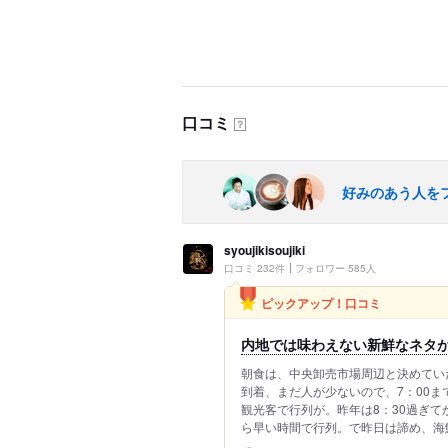
口コミ
？
好みのあう人を
syoujikisoujiki
口コミ 232件
フォロワー 585人
ピックアップ！口コミ
内地では味わえない新鮮なネタ
朝食は、中央卸売市場周辺と決めてい
到着、まだ人が少ないので、7：00
観光客で行列が。昨年は8：30過ぎ
ら早い時間で行列。で昨日は諦め、海鮮.