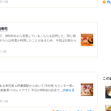
問
1回
円
朝寿司
で、5時30分から営業しているこちらを訪問した。同じ朝
そちらは何度か利用したことがあるため、今回は以前から
1回
この
る寿司屋 ※JR桑園駅から歩いて15分弱 カウンター席×
座敷席×1のレイアウト 平日の9時頃の訪店で...
詳細を見
問
1回