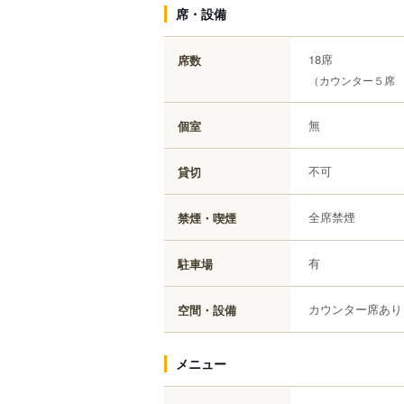
席・設備
18席
席数
（カウンター５席
無
個室
不可
貸切
全席禁煙
禁煙・喫煙
有
駐車場
カウンター席あり
空間・設備
メニュー