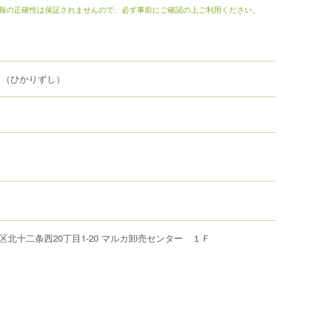
報の正確性は保証されませんので、必ず事前にご確認の上ご利用ください。
司
（ひかりずし）
区
北十二条西
20丁目1-20
マルカ卸売センター １Ｆ