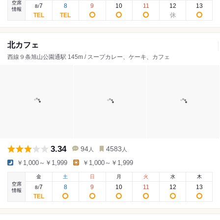
空席
7
8
9
10
11
12
13
8
/
情報
北カフェ
西線９条旭山公園通駅 145m / スープカレー、ケーキ、カフェ
3.34
94
4583
人
人
￥1,000～￥1,999
￥1,000～￥1,999
金
土
日
月
火
水
木
空席
7
8
9
10
11
12
13
8
/
情報