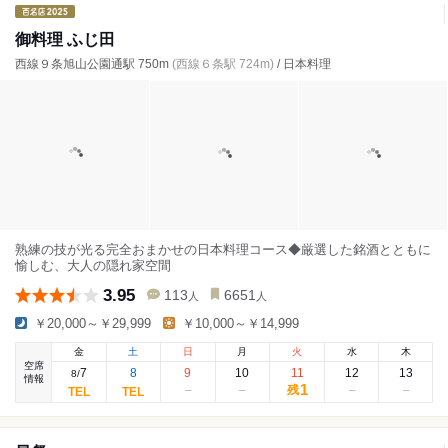
御料理 ふじ田
西線９条旭山公園通駅 750m
(西線６条駅 724m)
/ 日本料理
熟練の技が光る完全おまかせの日本料理コース◆厳選した銘酒とともに
愉しむ、大人の隠れ家空間
3.95
113
6651
人
人
￥20,000～￥29,999
￥10,000～￥14,999
金
土
日
月
火
水
木
空席
7
8
9
10
11
12
13
8
/
情報
1
残