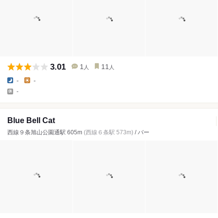
3.01
1
11
人
人
-
-
-
Blue Bell Cat
西線９条旭山公園通駅 605m
(西線６条駅 573m)
/ バー