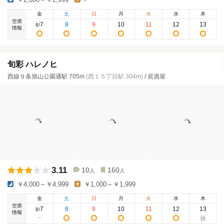
金
土
日
月
火
水
木
空席
7
8
9
10
11
12
13
8
/
情報
旬彩 ハレノヒ
西線９条旭山公園通駅 705m
(西１５丁目駅 304m)
/ 居酒屋
3.11
10
160
人
人
￥4,000～￥4,999
￥1,000～￥1,999
金
土
日
月
火
水
木
空席
7
8
9
10
11
12
13
8
/
情報