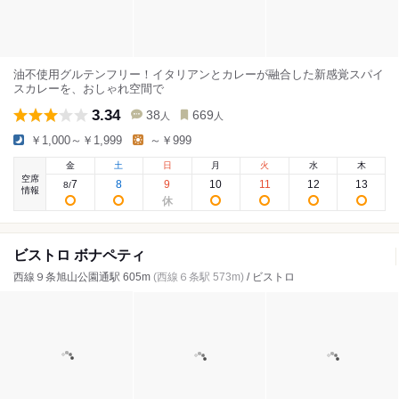
油不使用グルテンフリー！イタリアンとカレーが融合した新感覚スパイ
スカレーを、おしゃれ空間で
3.34
38
669
人
人
￥1,000～￥1,999
～￥999
金
土
日
月
火
水
木
空席
7
8
9
10
11
12
13
8
/
情報
ビストロ ボナペティ
西線９条旭山公園通駅 605m
(西線６条駅 573m)
/ ビストロ