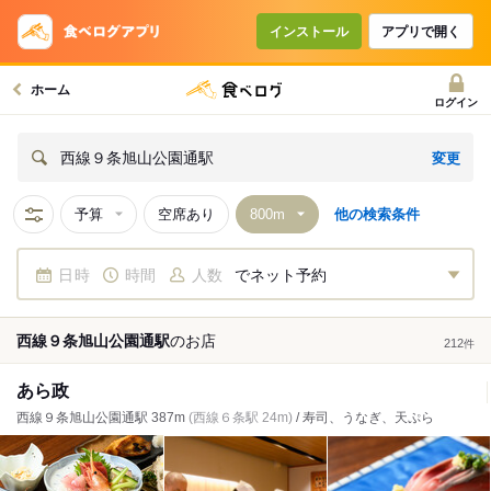
インストール
アプリで開く
ホーム
ログイン
変更
西線９条旭山公園通駅
予算
空席あり
他の検索条件
日時
時間
人数
でネット予約
西線９条旭山公園通駅
の
お店
212
件
あら政
西線９条旭山公園通駅 387m
(西線６条駅 24m)
/ 寿司、うなぎ、天ぷら