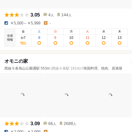
3.05
4
144
人
人
￥5,000～￥5,999
-
金
土
日
月
火
水
木
空席
7
8
9
10
11
12
13
8
/
情報
オモニの家
西線９条旭山公園通駅 553m
(西線６条駅 181m)
/ 韓国料理、焼肉、居酒屋
3.09
66
2688
人
人
￥2,000～￥2,999
-