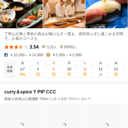
丁寧な仕事と季節の恵みが織りなす一貫を、肩肘張らずに過ごせる空間
で。お昼のコースも
3.54
115
5950
人
人
￥10,000～￥14,999
￥5,000～￥5,999
金
土
日
月
火
水
木
空席
7
8
9
10
11
12
13
8
/
情報
curry＆spice Y PIP CCC
西線９条旭山公園通駅 706m
(山鼻９条駅 459m)
/ カレー