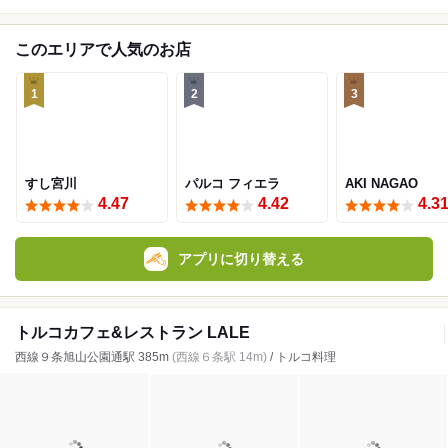
このエリアで人気のお店
1
2
3
すし宮川
パルコ フィエラ
AKI NAGAO
4.47
4.42
4.3
アプリに切り替える
トルコカフェ&レストラン LALE
西線９条旭山公園通駅 385m
(西線６条駅 14m)
/ トルコ料理