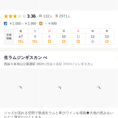
3.36
132
2971
人
人
￥2,000～￥2,999
～￥999
金
土
日
月
火
水
木
空席
7
8
9
10
11
12
13
8
/
情報
生ラムジンギスカン べ
西線９条旭山公園通駅 382m
(西線６条駅 309m)
/ ジンギスカン
ジャズが流れる空間で熟成生ラムと希少ワインを堪能◆大地の恵みをい
ただく贅沢なひとときを