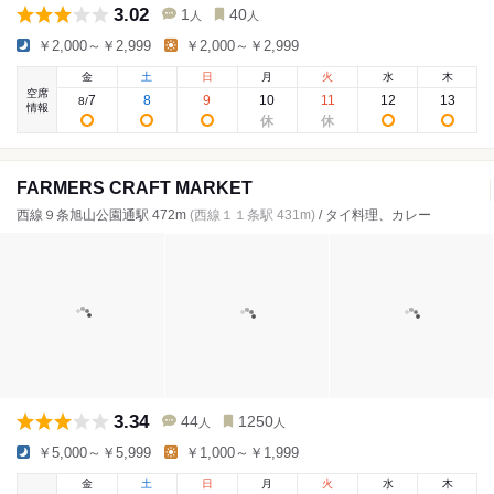
3.02
1
40
人
人
￥2,000～￥2,999
￥2,000～￥2,999
金
土
日
月
火
水
木
空席
7
8
9
10
11
12
13
8
/
情報
FARMERS CRAFT MARKET
西線９条旭山公園通駅 472m
(西線１１条駅 431m)
/ タイ料理、カレー
3.34
44
1250
人
人
￥5,000～￥5,999
￥1,000～￥1,999
金
土
日
月
火
水
木