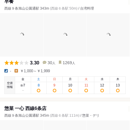
早餐
西線９条旭山公園通駅 343m
(西線６条駅 50m)
/ 台湾料理
3.30
30
1269
人
人
-
￥1,000～￥1,999
金
土
日
月
火
水
木
空席
7
8
9
10
11
12
13
8
/
情報
惣菜 一心 西線6条店
西線９条旭山公園通駅 345m
(西線６条駅 111m)
/ 惣菜・デリ