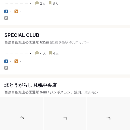
-
1
9
人
人
-
-
-
SPECIAL CLUB
西線９条旭山公園通駅 635m
(西線６条駅 405m)
/ バー
-
-
4
人
人
-
-
-
北とうがらし 札幌中央店
西線９条旭山公園通駅 94m / ジンギスカン、焼肉、ホルモン