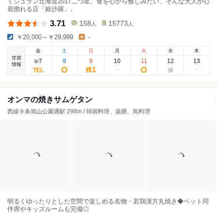
ミシュラン北海道2017二つ星。食を心から愉しみたい、そんな大人が心
底惚れる店「姫沙羅」。
3.71
158
15773
人
人
￥20,000～￥29,999
-
金
土
日
月
火
水
木
空席
7
8
9
10
11
12
13
8
/
情報
1
残
オンマの焼きサムゲタン
西線９条旭山公園通駅 298m / 韓国料理、薬膳、鳥料理
明るくゆったりとした空間で楽しめる名物・若鶏漢方丸焼き◆ペット同
伴席やキッズルームも完備◎