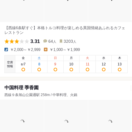
【西線6条駅すぐ】本格トルコ料理が楽しめる異国情緒あふれるカフェ
レストラン
3.31
64
3203
人
人
￥2,000～￥2,999
￥1,000～￥1,999
金
土
日
月
火
水
木
空席
7
8
9
10
11
12
13
8
/
情報
中国料理 季香園
西線９条旭山公園通駅 258m / 中華料理、火鍋