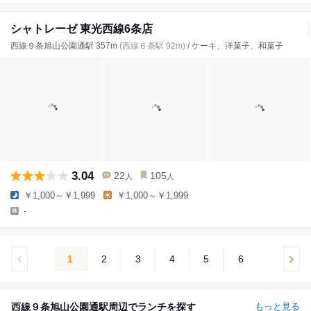
シャトレーゼ 東光西線6条店
西線９条旭山公園通駅 357m
(西線６条駅 92m)
/ ケーキ、洋菓子、和菓子
3.04
22
105
人
人
￥1,000～￥1,999
￥1,000～￥1,999
-
1
2
3
4
5
6
西線９条旭山公園通駅周辺でランチを探す
もっと見る